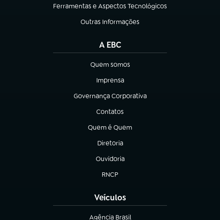
Ferramentas e Aspectos Tecnológicos
(abre em nova aba)
Outras Informações
(abre em nova aba)
A EBC
Quem somos
(abre em nova aba)
Imprensa
(abre em nova aba)
Governança Corporativa
(abre em nova aba)
Contatos
(abre em nova aba)
Quem é Quem
(abre em nova aba)
Diretoria
(abre em nova aba)
Ouvidoria
(abre em nova aba)
RNCP
(abre em nova aba)
Veículos
Agência Brasil