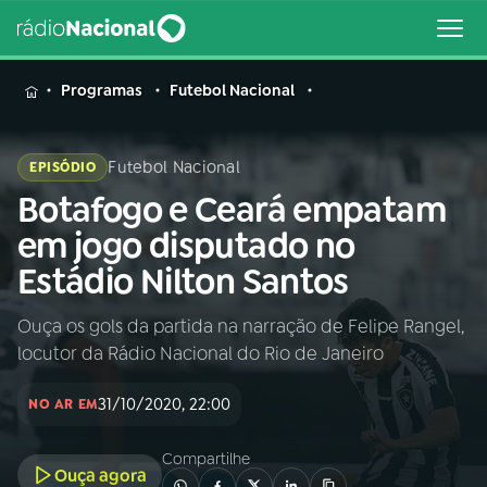
MENU
Programas
Futebol Nacional
Futebol Nacional
EPISÓDIO
Botafogo e Ceará empatam
Buscar
na
em jogo disputado no
Rádio
Buscar
Estádio Nilton Santos
Nacional
Ouça os gols da partida na narração de Felipe Rangel,
AO VIVO
locutor da Rádio Nacional do Rio de Janeiro
01
INÍCIO
31/10/2020, 22:00
NO AR EM
Compartilhe
02
A RÁDIO
Ouça agora