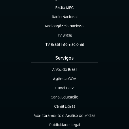
(abre em nova aba)
Rádio MEC
(abre em nova aba)
Rádio Nacional
Radioagência Nacional
(abre em nova aba)
TV Brasil
(abre em nova aba)
TV Brasil Internacional
(abre em nova aba)
Serviços
A Voz do Brasil
(abre em nova aba)
Agência GOV
(abre em nova aba)
Canal GOV
(abre em nova aba)
Canal Educação
(abre em nova aba)
Canal Libras
(abre em nova aba)
Monitoramento e Análise de Mídias
(abre em nova aba)
Publicidade Legal
(abre em nova aba)