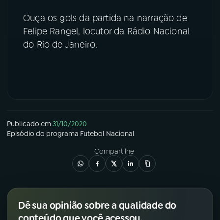
Ouça os gols da partida na narração de
YouTube
Facebook
Felipe Rangel, locutor da Rádio Nacional
do Rio de Janeiro.
Instagram
X
TikTok
Publicado em
31/10/2020
Episódio
do programa
Futebol Nacional
Compartilhe
Dê sua opinião sobre a qualidade do
conteúdo que você acessou.