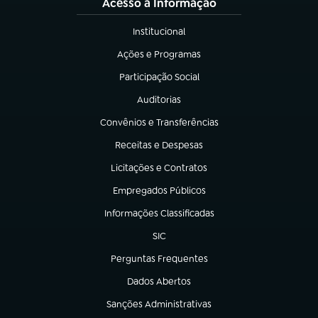
Acesso à Informação
Institucional
(abre em nova aba)
Ações e Programas
(abre em nova aba)
Participação Social
(abre em nova aba)
Auditorias
(abre em nova aba)
Convênios e Transferências
(abre em nova aba)
Receitas e Despesas
(abre em nova aba)
Licitações e Contratos
(abre em nova aba)
Empregados Públicos
(abre em nova aba)
Informações Classificadas
(abre em nova aba)
SIC
(abre em nova aba)
Perguntas Frequentes
(abre em nova aba)
Dados Abertos
(abre em nova aba)
Sanções Administrativas
(abre em nova aba)