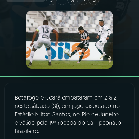
03
PROGRAMAÇÃO
04
PROGRAMAS
05
PODCASTS
06
VIDEOCASTS
Botafogo e Ceará empataram em 2 a 2,
07
ÚLTIMAS
neste sábado (31), em jogo disputado no
Estádio Nilton Santos, no Rio de Janeiro,
08
FESTIVAL DE MÚSICA
e válido pela 19ª rodada do Campeonato
Brasileiro.
ACOMPANHE A RÁDIO NACIONAL