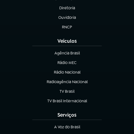
(abre em nova aba)
Diretoria
(abre em nova aba)
Ouvidoria
(abre em nova aba)
RNCP
(abre em nova aba)
Veículos
Agência Brasil
(abre em nova aba)
Rádio MEC
(abre em nova aba)
Rádio Nacional
Radioagência Nacional
(abre em nova aba)
TV Brasil
(abre em nova aba)
TV Brasil Internacional
(abre em nova aba)
Serviços
A Voz do Brasil
(abre em nova aba)