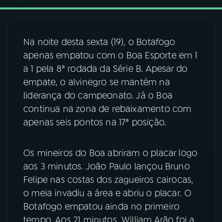
03
PROGRAMAÇÃO
Na noite desta sexta (19), o Botafogo
apenas empatou com o Boa Esporte em 1
04
PROGRAMAS
a 1 pela 8ª rodada da Série B. Apesar do
empate, o alvinegro se mantém na
05
PODCASTS
liderança do campeonato. Já o Boa
continua na zona de rebaixamento com
apenas seis pontos na 17ª posição.
06
VIDEOCASTS
Os mineiros do Boa abriram o placar logo
07
ÚLTIMAS
aos 3 minutos. João Paulo lançou Bruno
Felipe nas costas dos zagueiros cairocas,
08
FESTIVAL DE MÚSICA
o meia invadiu a área e abriu o placar. O
Botafogo empatou ainda no primeiro
tempo. Aos 21 minutos, William Arão foi a
ACOMPANHE A RÁDIO NACIONAL