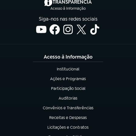
(abre em nova aba)
TRANSPARÊNCIA
Acesso à Informação
Siga-nos nas redes sociais
Acesso à Informação
Institucional
(abre em nova aba)
Ações e Programas
(abre em nova aba)
Participação Social
(abre em nova aba)
Auditorias
(abre em nova aba)
Convênios e Transferências
(abre em nova aba)
Receitas e Despesas
(abre em nova aba)
Licitações e Contratos
(abre em nova aba)