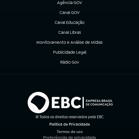
Agência GOV
(abre em nova aba)
Canal GOV
(abre em nova aba)
Canal Educação
(abre em nova aba)
Canal Libras
(abre em nova aba)
Monitoramento e Análise de Mídias
(abre em nova aba)
Publicidade Legal
(abre em nova aba)
Rádio Gov
(abre em nova aba)
© Todos os direitos reservados pela EBC
Política de Privacidade
(abre em nova aba)
Termos de uso
(abre em nova aba)
Preferências de privacidade