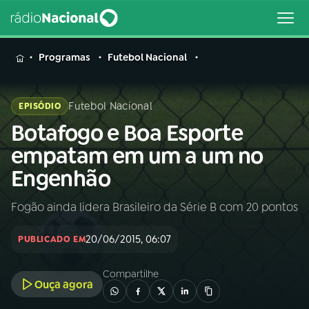
MENU
Programas
Futebol Nacional
Futebol Nacional
EPISÓDIO
Botafogo e Boa Esporte
Buscar
na
empatam em um a um no
Rádio
Buscar
Engenhão
Nacional
Fogão ainda lidera Brasileiro da Série B com 20 pontos
AO VIVO
20/06/2015, 06:07
PUBLICADO EM
01
INÍCIO
Compartilhe
Ouça agora
02
A RÁDIO