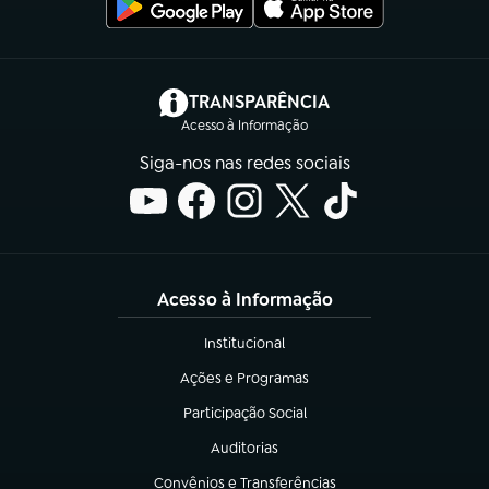
(abre em nova aba)
TRANSPARÊNCIA
Acesso à Informação
Siga-nos nas redes sociais
Acesso à Informação
Institucional
(abre em nova aba)
Ações e Programas
(abre em nova aba)
Participação Social
(abre em nova aba)
Auditorias
(abre em nova aba)
Convênios e Transferências