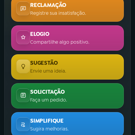
RECLAMAÇÃO
Registre sua insatisfação.
ELOGIO
Compartilhe algo positivo.
SUGESTÃO
Envie uma ideia.
SOLICITAÇÃO
Faça um pedido.
SIMPLIFIQUE
Sugira melhorias.