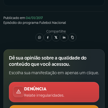
YouTube
Facebook
Publicado em
04/01/2017
Instagram
X
Episódio
do programa
Futebol Nacional
Compartilhe
TikTok
Dê sua opinião sobre a qualidade do
conteúdo que você acessou.
Escolha sua manifestação em apenas um clique.
DENÚNCIA
Relate irregularidades.