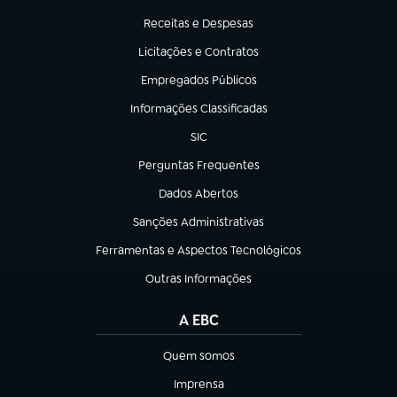
(abre em nova aba)
Receitas e Despesas
(abre em nova aba)
Licitações e Contratos
(abre em nova aba)
Empregados Públicos
(abre em nova aba)
Informações Classificadas
(abre em nova aba)
SIC
(abre em nova aba)
Perguntas Frequentes
(abre em nova aba)
Dados Abertos
(abre em nova aba)
Sanções Administrativas
(abre em nova aba)
Ferramentas e Aspectos Tecnológicos
(abre em nova aba)
Outras Informações
(abre em nova aba)
A EBC
Quem somos
(abre em nova aba)
Imprensa
(abre em nova aba)