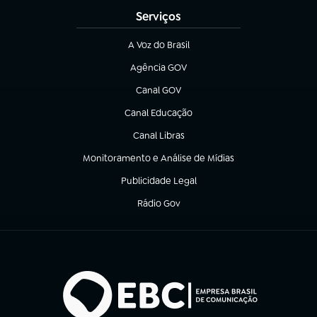
Serviços
A Voz do Brasil
(abre em nova aba)
Agência GOV
(abre em nova aba)
Canal GOV
(abre em nova aba)
Canal Educação
(abre em nova aba)
Canal Libras
(abre em nova aba)
Monitoramento e Análise de Mídias
(abre em nova aba)
Publicidade Legal
(abre em nova aba)
Rádio Gov
(abre em nova aba)