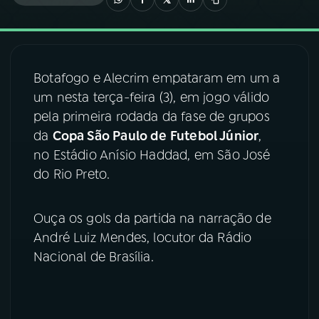
03
PROGRAMAÇÃO
Botafogo e Alecrim empataram em um a
04
PROGRAMAS
um nesta terça-feira (3), em jogo válido
pela primeira rodada da fase de grupos
05
PODCASTS
da
Copa São Paulo de Futebol Júnior
,
no Estádio Anísio Haddad, em São José
do Rio Preto.
06
VIDEOCASTS
Ouça os gols da partida na narração de
07
ÚLTIMAS
André Luiz Mendes, locutor da Rádio
Nacional de Brasília.
08
FESTIVAL DE MÚSICA
ACOMPANHE A RÁDIO NACIONAL