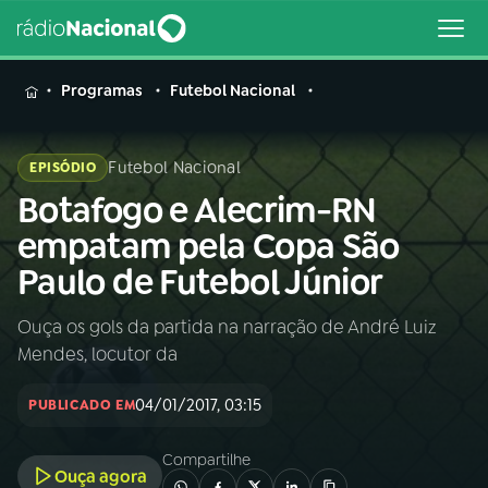
MENU
Programas
Futebol Nacional
Futebol Nacional
EPISÓDIO
Botafogo e Alecrim-RN
Buscar
na
empatam pela Copa São
Rádio
Buscar
Paulo de Futebol Júnior
Nacional
Ouça os gols da partida na narração de André Luiz
AO VIVO
Mendes, locutor da
01
INÍCIO
04/01/2017, 03:15
PUBLICADO EM
Compartilhe
02
A RÁDIO
Ouça agora