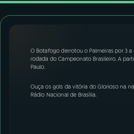
07
ÚLTIMAS
08
FESTIVAL DE MÚSICA
ACOMPANHE A RÁDIO NACIONAL
O Botafogo derrotou o Palmeiras por 3 a 1
YouTube
Facebook
rodada do Campeonato Brasileiro. A parti
Paulo.
Instagram
X
TikTok
Ouça os gols da vitória do Glorioso na n
Rádio Nacional de Brasília.