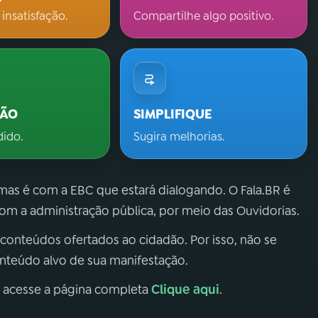
 insatisfação.
Compartilhe algo positivo.
ÇÃO
SIMPLIFIQUE
dido.
Sugira melhorias.
 mas é com a EBC que estará dialogando. O Fala.BR é
m a administração pública, por meio das Ouvidorias.
 conteúdos ofertados ao cidadão. Por isso, não se
onteúdo alvo de sua manifestação.
Clique aqui
, acesse a página completa
.