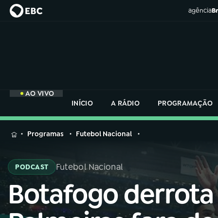
agência
Br
AO VIVO
INÍCIO
A RÁDIO
PROGRAMAÇÃO
MENU
Programas
Futebol Nacional
Buscar
na
Futebol Nacional
PODCAST
Rádio
Buscar
Nacional
Botafogo derrota
Buscar
na
Rádio
AO VIVO