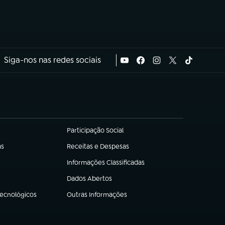
Siga-nos nas redes sociais
Participação Social
(abre em nova aba)
as
Receitas e Despesas
(abre em nova aba)
Informações Classificadas
(abre em nova aba)
Dados Abertos
(abre em nova aba)
Tecnológicos
Outras Informações
(abre em nova aba)