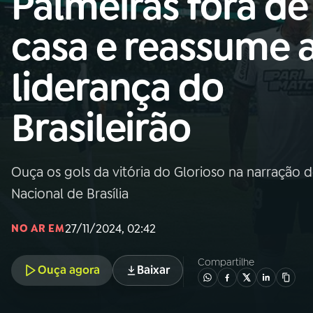
Palmeiras fora de
Nacional
casa e reassume 
01
INÍCIO
liderança do
02
A RÁDIO
Brasileirão
03
PROGRAMAÇÃO
Ouça os gols da vitória do Glorioso na narração 
04
PROGRAMAS
Nacional de Brasília
05
PODCASTS
27/11/2024, 02:42
NO AR EM
Compartilhe
Ouça agora
Baixar
06
VIDEOCASTS