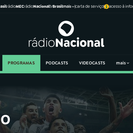
asil
rádio
MEC
rádio
Nacional
tv
Brasil
carta de serviço
acesso à inf
mais
PROGRAMAS
PODCASTS
VIDEOCASTS
mais
 o