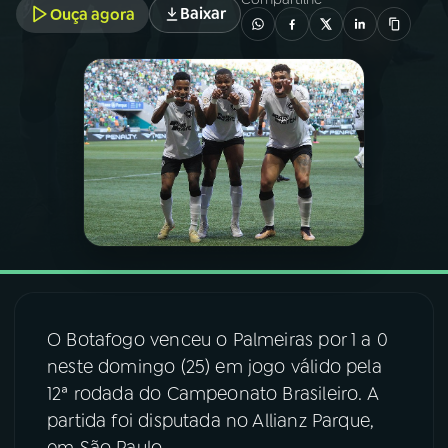
Baixar
Ouça agora
03
PROGRAMAÇÃO
04
PROGRAMAS
05
PODCASTS
06
VIDEOCASTS
07
ÚLTIMAS
O Botafogo venceu o Palmeiras por 1 a 0
neste domingo (25) em jogo válido pela
08
FESTIVAL DE MÚSICA
12ª rodada do Campeonato Brasileiro. A
partida foi disputada no Allianz Parque,
ACOMPANHE A RÁDIO NACIONAL
em São Paulo.