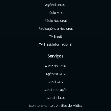
Agência Brasil
(abre em nova aba)
Rádio MEC
(abre em nova aba)
Rádio Nacional
Radioagência Nacional
(abre em nova aba)
TV Brasil
(abre em nova aba)
TV Brasil Internacional
(abre em nova aba)
Serviços
A Voz do Brasil
(abre em nova aba)
Agência GOV
(abre em nova aba)
Canal GOV
(abre em nova aba)
Canal Educação
(abre em nova aba)
Canal Libras
(abre em nova aba)
Monitoramento e Análise de Mídias
(abre em nova aba)