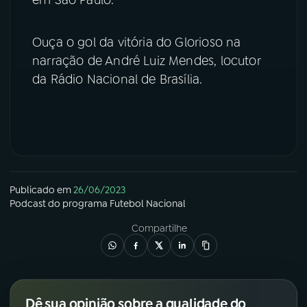
YouTube
Facebook
Ouça o gol da vitória do Glorioso na
narração de André Luiz Mendes, locutor
Instagram
X
da Rádio Nacional de Brasília.
TikTok
Publicado em
26/06/2023
Podcast
do programa
Futebol Nacional
Compartilhe
Dê sua opinião sobre a qualidade do