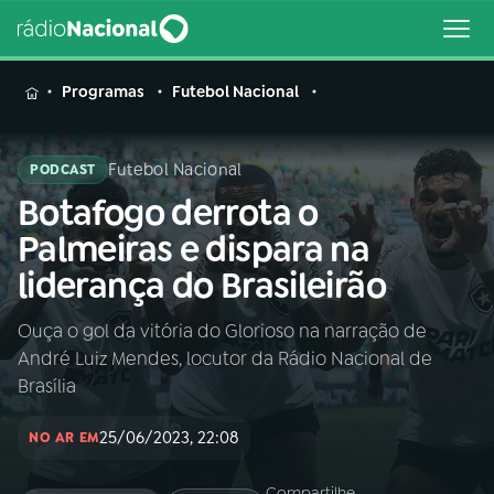
MENU
Programas
Futebol Nacional
Futebol Nacional
PODCAST
Botafogo derrota o
Buscar
na
Palmeiras e dispara na
Rádio
Buscar
liderança do Brasileirão
Nacional
Ouça o gol da vitória do Glorioso na narração de
AO VIVO
André Luiz Mendes, locutor da Rádio Nacional de
Brasília
01
INÍCIO
25/06/2023, 22:08
NO AR EM
02
A RÁDIO
Compartilhe