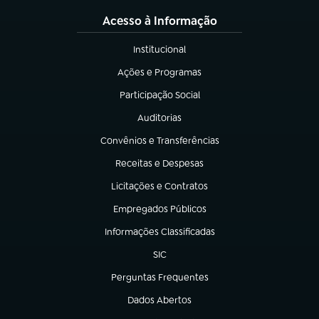
Acesso à Informação
Institucional
(abre em nova aba)
Ações e Programas
(abre em nova aba)
Participação Social
(abre em nova aba)
Auditorias
(abre em nova aba)
Convênios e Transferências
(abre em nova aba)
Receitas e Despesas
(abre em nova aba)
Licitações e Contratos
(abre em nova aba)
Empregados Públicos
(abre em nova aba)
Informações Classificadas
(abre em nova aba)
SIC
(abre em nova aba)
Perguntas Frequentes
(abre em nova aba)
Dados Abertos
(abre em nova aba)