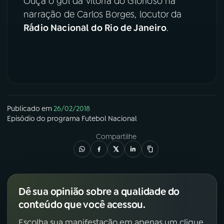
Ouça o gol da vitória do Glorioso na
narração de Carlos Borges, locutor da
YouTube
Facebook
Rádio Nacional do Rio de Janeiro
.
Instagram
X
TikTok
Publicado em
26/02/2018
Episódio
do programa
Futebol Nacional
Compartilhe
Dê sua opinião sobre a qualidade do
conteúdo que você acessou.
Escolha sua manifestação em apenas um clique.