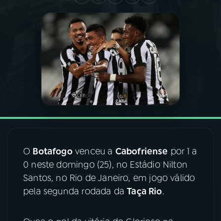
03
PROGRAMAÇÃO
04
PROGRAMAS
05
PODCASTS
06
VIDEOCASTS
O
Botafogo
venceu a
Cabofriense
por 1 a
07
ÚLTIMAS
0 neste domingo (25), no Estádio Nilton
Santos, no Rio de Janeiro, em jogo válido
08
FESTIVAL DE MÚSICA
pela segunda rodada da
Taça Rio
.
ACOMPANHE A RÁDIO NACIONAL