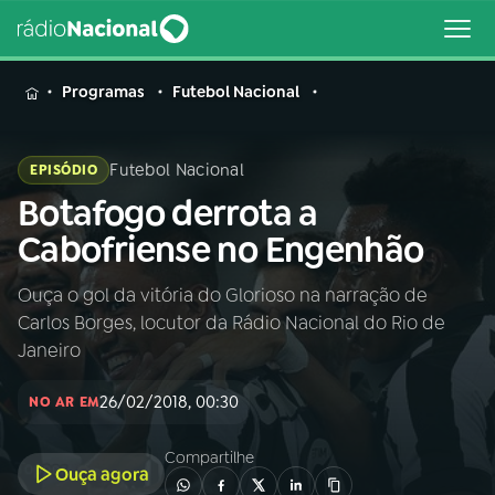
MENU
Programas
Futebol Nacional
Futebol Nacional
EPISÓDIO
Botafogo derrota a
Buscar
na
Cabofriense no Engenhão
Rádio
Buscar
Nacional
Ouça o gol da vitória do Glorioso na narração de
Carlos Borges, locutor da Rádio Nacional do Rio de
AO VIVO
Janeiro
26/02/2018, 00:30
01
INÍCIO
NO AR EM
Compartilhe
Ouça agora
02
A RÁDIO