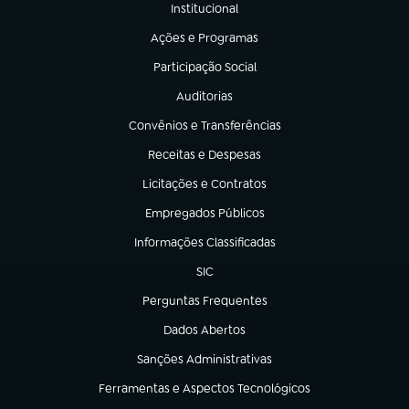
Institucional
(abre em nova aba)
Ações e Programas
(abre em nova aba)
Participação Social
(abre em nova aba)
Auditorias
(abre em nova aba)
Convênios e Transferências
(abre em nova aba)
Receitas e Despesas
(abre em nova aba)
Licitações e Contratos
(abre em nova aba)
Empregados Públicos
(abre em nova aba)
Informações Classificadas
(abre em nova aba)
SIC
(abre em nova aba)
Perguntas Frequentes
(abre em nova aba)
Dados Abertos
(abre em nova aba)
Sanções Administrativas
(abre em nova aba)
Ferramentas e Aspectos Tecnológicos
(abre em nova aba)