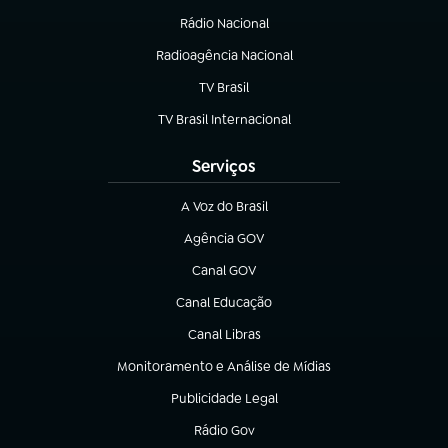
Rádio Nacional
Radioagência Nacional
(abre em nova aba)
TV Brasil
(abre em nova aba)
TV Brasil Internacional
(abre em nova aba)
Serviços
A Voz do Brasil
(abre em nova aba)
Agência GOV
(abre em nova aba)
Canal GOV
(abre em nova aba)
Canal Educação
(abre em nova aba)
Canal Libras
(abre em nova aba)
Monitoramento e Análise de Mídias
(abre em nova aba)
Publicidade Legal
(abre em nova aba)
Rádio Gov
(abre em nova aba)