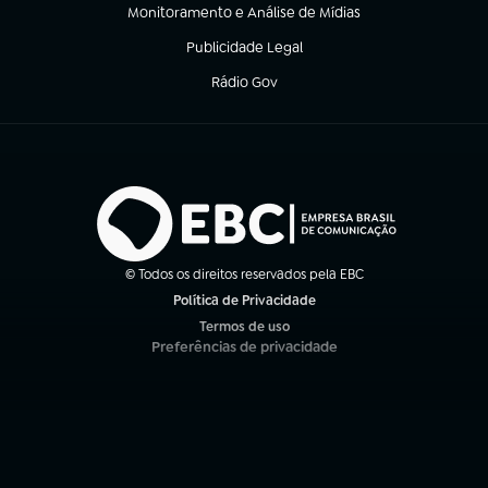
Monitoramento e Análise de Mídias
(abre em nova aba)
Publicidade Legal
(abre em nova aba)
Rádio Gov
(abre em nova aba)
© Todos os direitos reservados pela EBC
Política de Privacidade
(abre em nova aba)
Termos de uso
(abre em nova aba)
Preferências de privacidade