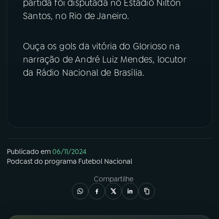
partida foi disputada no Estádio Nilton
Santos, no Rio de Janeiro.
YouTube
Facebook
Instagram
X
Ouça os gols da vitória do Glorioso na
narração de André Luiz Mendes, locutor
TikTok
da Rádio Nacional de Brasília.
Publicado em
06/11/2024
Podcast
do programa
Futebol Nacional
Compartilhe