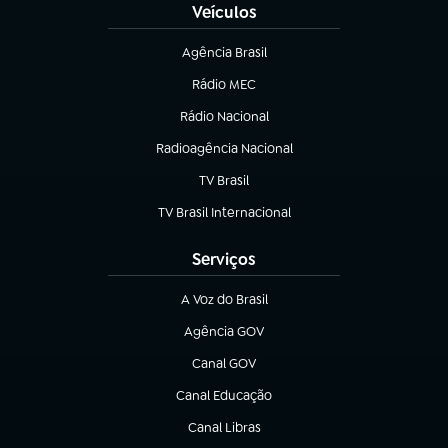
Veículos
Agência Brasil
(abre em nova aba)
Rádio MEC
(abre em nova aba)
Rádio Nacional
Radioagência Nacional
(abre em nova aba)
TV Brasil
(abre em nova aba)
TV Brasil Internacional
(abre em nova aba)
Serviços
A Voz do Brasil
(abre em nova aba)
Agência GOV
(abre em nova aba)
Canal GOV
(abre em nova aba)
Canal Educação
(abre em nova aba)
Canal Libras
(abre em nova aba)