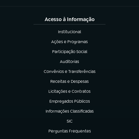
Acesso à Informação
Institucional
(abre em nova aba)
Ações e Programas
(abre em nova aba)
Participação Social
(abre em nova aba)
Auditorias
(abre em nova aba)
Convênios e Transferências
(abre em nova aba)
Receitas e Despesas
(abre em nova aba)
Licitações e Contratos
(abre em nova aba)
Empregados Públicos
(abre em nova aba)
Informações Classificadas
(abre em nova aba)
SIC
(abre em nova aba)
Perguntas Frequentes
(abre em nova aba)