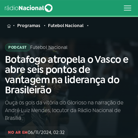
MENU
Programas
Futebol Nacional
Futebol Nacional
PODCAST
Botafogo atropela o Vasco e
Buscar
na
abre seis pontos de
Rádio
Buscar
vantagem na liderança do
Nacional
Brasileirão
AO VIVO
Ouça os gols da vitória do Glorioso na narração de
André Luiz Mendes, locutor da Rádio Nacional de
01
INÍCIO
Brasília
06/11/2024, 02:32
02
A RÁDIO
NO AR EM