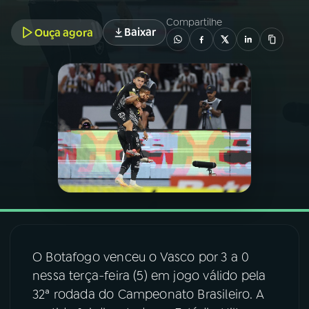
Compartilhe
Baixar
Ouça agora
03
PROGRAMAÇÃO
04
PROGRAMAS
05
PODCASTS
06
VIDEOCASTS
07
ÚLTIMAS
O Botafogo venceu o Vasco por 3 a 0
08
FESTIVAL DE MÚSICA
nessa terça-feira (5) em jogo válido pela
32ª rodada do Campeonato Brasileiro. A
ACOMPANHE A RÁDIO NACIONAL