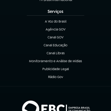
(abre em nova aba)
Serviços
A Voz do Brasil
(abre em nova aba)
Agência GOV
(abre em nova aba)
Canal GOV
(abre em nova aba)
Canal Educação
(abre em nova aba)
Canal Libras
(abre em nova aba)
Monitoramento e Análise de Mídias
(abre em nova aba)
Publicidade Legal
(abre em nova aba)
Rádio Gov
(abre em nova aba)