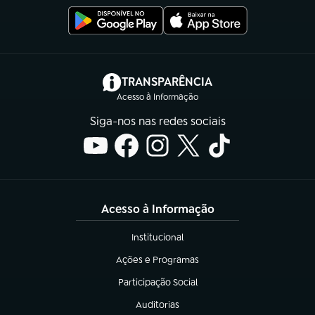
(abre em nova aba)
TRANSPARÊNCIA
Acesso à Informação
Siga-nos nas redes sociais
Acesso à Informação
Institucional
(abre em nova aba)
Ações e Programas
(abre em nova aba)
Participação Social
(abre em nova aba)
Auditorias
(abre em nova aba)