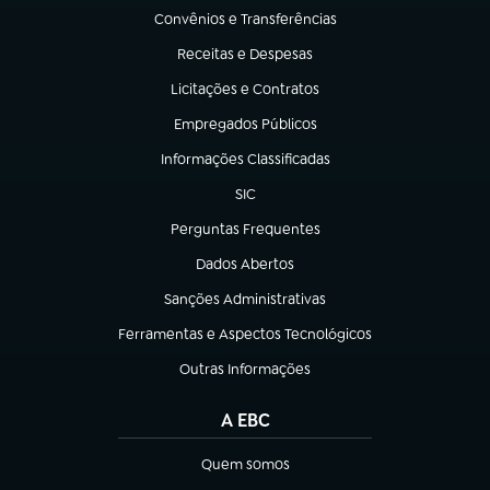
Convênios e Transferências
(abre em nova aba)
Receitas e Despesas
(abre em nova aba)
Licitações e Contratos
(abre em nova aba)
Empregados Públicos
(abre em nova aba)
Informações Classificadas
(abre em nova aba)
SIC
(abre em nova aba)
Perguntas Frequentes
(abre em nova aba)
Dados Abertos
(abre em nova aba)
Sanções Administrativas
(abre em nova aba)
Ferramentas e Aspectos Tecnológicos
(abre em nova aba)
Outras Informações
(abre em nova aba)
A EBC
Quem somos
(abre em nova aba)