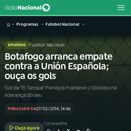
MENU
Programas
Futebol Nacional
Futebol Nacional
EPISÓDIO
Botafogo arranca empate
Buscar
na
contra a Unión Española;
Rádio
Buscar
ouça os gols
Nacional
Gol de "El Tanque" Ferreyra manteve o Glorioso na
AO VIVO
liderança do seu
01
INÍCIO
27/02/2014, 14:46
PUBLICADO EM
Compartilhe
02
A RÁDIO
Ouça agora