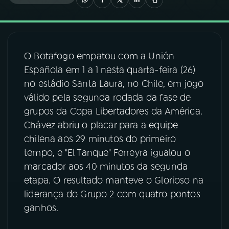
03
PROGRAMAÇÃO
O Botafogo empatou com a Unión
04
PROGRAMAS
Española em 1 a 1 nesta quarta-feira (26)
no estádio Santa Laura, no Chile, em jogo
05
PODCASTS
válido pela segunda rodada da fase de
grupos da Copa Libertadores da América.
Chávez abriu o placar para a equipe
06
VIDEOCASTS
chilena aos 29 minutos do primeiro
tempo, e "El Tanque" Ferreyra igualou o
07
ÚLTIMAS
marcador aos 40 minutos da segunda
etapa. O resultado manteve o Glorioso na
liderança do Grupo 2 com quatro pontos
08
FESTIVAL DE MÚSICA
ganhos.
ACOMPANHE A RÁDIO NACIONAL