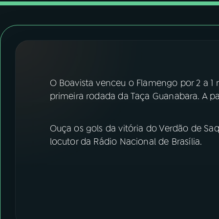
07
ÚLTIMAS
08
FESTIVAL DE MÚSICA
ACOMPANHE A RÁDIO NACIONAL
O Boavista venceu o Flamengo por 2 a 1 
YouTube
Facebook
primeira rodada da Taça Guanabara. A par
Instagram
X
Ouça os gols da vitória do Verdão de S
TikTok
locutor da Rádio Nacional de Brasília.