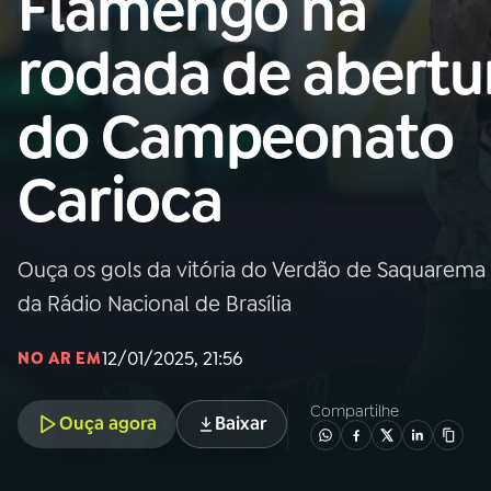
Flamengo na
Nacional
rodada de abertu
01
INÍCIO
do Campeonato
02
A RÁDIO
Carioca
03
PROGRAMAÇÃO
Ouça os gols da vitória do Verdão de Saquarema 
04
PROGRAMAS
da Rádio Nacional de Brasília
05
PODCASTS
12/01/2025, 21:56
NO AR EM
Compartilhe
Ouça agora
Baixar
06
VIDEOCASTS