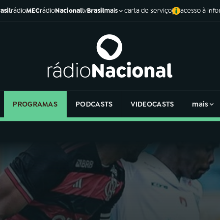
asil
rádio
MEC
rádio
Nacional
tv
Brasil
carta de serviço
acesso à inf
mais
PROGRAMAS
PODCASTS
VIDEOCASTS
mais