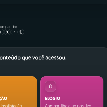
ompartilhe
conteúdo que você acessou.
.
ÇÃO
ELOGIO
 insatisfação.
Compartilhe algo positivo.