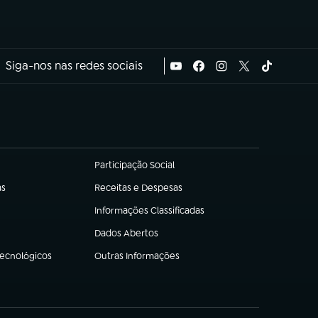
Siga-nos nas redes sociais
Participação Social
(abre em nova aba)
as
Receitas e Despesas
(abre em nova aba)
Informações Classificadas
(abre em nova aba)
Dados Abertos
(abre em nova aba)
Tecnológicos
Outras Informações
(abre em nova aba)