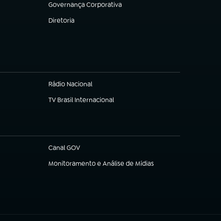
Governança Corporativa
(abre em nova aba)
Diretoria
(abre em nova aba)
Rádio Nacional
TV Brasil Internacional
(abre em nova aba)
Canal GOV
(abre em nova aba)
Monitoramento e Análise de Mídias
(abre em nova aba)