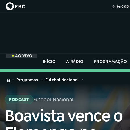
agência
Br
AO VIVO
INÍCIO
A RÁDIO
PROGRAMAÇÃO
MENU
Programas
Futebol Nacional
Buscar
na
Futebol Nacional
PODCAST
Rádio
Buscar
Nacional
Boavista vence o
Buscar
na
Rádio
AO VIVO