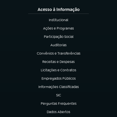
Acesso à Informação
Institucional
(abre em nova aba)
Ações e Programas
(abre em nova aba)
Participação Social
(abre em nova aba)
Auditorias
(abre em nova aba)
Convênios e Transferências
(abre em nova aba)
Receitas e Despesas
(abre em nova aba)
Licitações e Contratos
(abre em nova aba)
Empregados Públicos
(abre em nova aba)
Informações Classificadas
(abre em nova aba)
SIC
(abre em nova aba)
Perguntas Frequentes
(abre em nova aba)
Dados Abertos
(abre em nova aba)