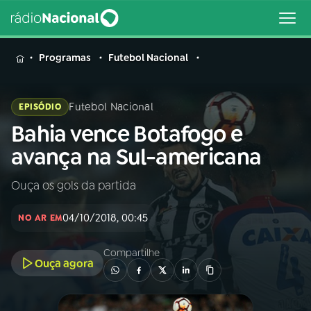
MENU
Programas
Futebol Nacional
Futebol Nacional
EPISÓDIO
Bahia vence Botafogo e
Buscar
na
avança na Sul-americana
Rádio
Buscar
Nacional
Ouça os gols da partida
AO VIVO
04/10/2018, 00:45
NO AR EM
01
INÍCIO
Compartilhe
Ouça agora
02
A RÁDIO