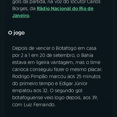
gols da partida, na voz do locutor Carlos
Borges, da
Rádio Nacional do Rio de
YouTube
Facebook
Janeiro
.
Instagram
X
O jogo
TikTok
Depois de vencer o Botafogo em casa
por 2 a 1 em 20 de setembro, o Bahia
estava em ligeira vantagem, mas o time
carioca conseguiu fazer o mesmo placar.
Rodrigo Pimpão marcou aos 25 minutos
do primeiro tempo e Edigar Júnior
empatou aos 32. O segundo gol
botafoguense veio logo depois, aos 39,
com Luiz Fernando.