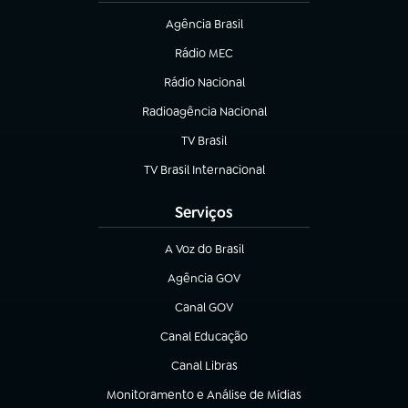
Agência Brasil
(abre em nova aba)
Rádio MEC
(abre em nova aba)
Rádio Nacional
Radioagência Nacional
(abre em nova aba)
TV Brasil
(abre em nova aba)
TV Brasil Internacional
(abre em nova aba)
Serviços
A Voz do Brasil
(abre em nova aba)
Agência GOV
(abre em nova aba)
Canal GOV
(abre em nova aba)
Canal Educação
(abre em nova aba)
Canal Libras
(abre em nova aba)
Monitoramento e Análise de Mídias
(abre em nova aba)