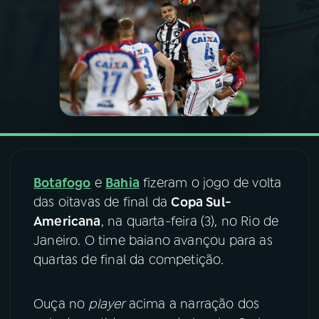
03
PROGRAMAÇÃO
04
PROGRAMAS
05
PODCASTS
06
VIDEOCASTS
Botafogo
e
Bahia
fizeram o jogo de volta
das oitavas de final da
Copa Sul-
Americana
, na quarta-feira (3), no Rio de
07
ÚLTIMAS
Janeiro. O time baiano avançou para as
quartas de final da competição.
08
FESTIVAL DE MÚSICA
Ouça no
player
acima a narração dos
ACOMPANHE A RÁDIO NACIONAL