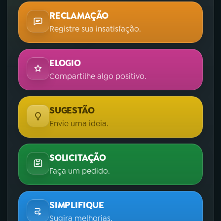
RECLAMAÇÃO
Registre sua insatisfação.
ELOGIO
Compartilhe algo positivo.
SUGESTÃO
Envie uma ideia.
SOLICITAÇÃO
Faça um pedido.
SIMPLIFIQUE
Sugira melhorias.