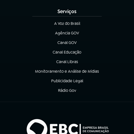
Serviços
A Voz do Brasil
(abre em nova aba)
Agência GOV
(abre em nova aba)
Canal GOV
(abre em nova aba)
Canal Educação
(abre em nova aba)
Canal Libras
(abre em nova aba)
Monitoramento e Análise de Mídias
(abre em nova aba)
Publicidade Legal
(abre em nova aba)
Rádio Gov
(abre em nova aba)