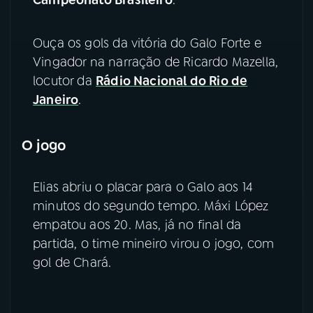
YouTube
Facebook
Ouça os gols da vitória do Galo Forte e
Vingador na narração de Ricardo Mazella,
Instagram
X
locutor da
Rádio Nacional do Rio de
TikTok
Janeiro
.
O jogo
Elias abriu o placar para o Galo aos 14
minutos do segundo tempo. Máxi López
empatou aos 20. Mas, já no final da
partida, o time mineiro virou o jogo, com
gol de Chará.