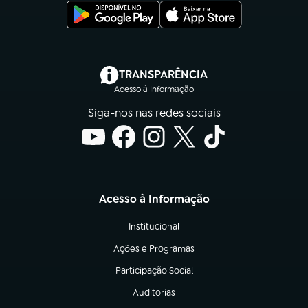
(abre em nova aba)
TRANSPARÊNCIA
Acesso à Informação
Siga-nos nas redes sociais
Acesso à Informação
Institucional
(abre em nova aba)
Ações e Programas
(abre em nova aba)
Participação Social
(abre em nova aba)
Auditorias
(abre em nova aba)