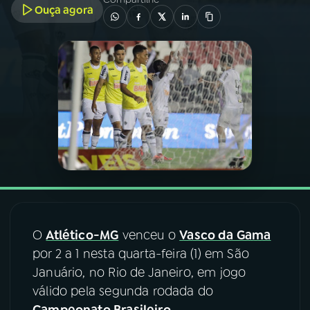
Ouça agora
03
PROGRAMAÇÃO
04
PROGRAMAS
05
PODCASTS
06
VIDEOCASTS
07
ÚLTIMAS
O
Atlético-MG
venceu o
Vasco da Gama
por 2 a 1 nesta quarta-feira (1) em São
08
FESTIVAL DE MÚSICA
Januário, no Rio de Janeiro, em jogo
válido pela segunda rodada do
ACOMPANHE A RÁDIO NACIONAL
Campeonato Brasileiro
.