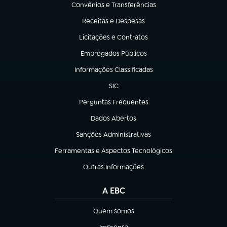
Convênios e Transferências
(abre em nova aba)
Receitas e Despesas
(abre em nova aba)
Licitações e Contratos
(abre em nova aba)
Empregados Públicos
(abre em nova aba)
Informações Classificadas
(abre em nova aba)
SIC
(abre em nova aba)
Perguntas Frequentes
(abre em nova aba)
Dados Abertos
(abre em nova aba)
Sanções Administrativas
(abre em nova aba)
Ferramentas e Aspectos Tecnológicos
(abre em nova aba)
Outras Informações
(abre em nova aba)
A EBC
Quem somos
(abre em nova aba)