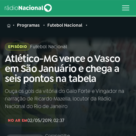
MENU
Programas
Futebol Nacional
Futebol Nacional
EPISÓDIO
Atlético-MG vence o Vasco
Buscar
na
em São Januário e chega a
Rádio
Buscar
seis pontos na tabela
Nacional
Ouça os gols da vitória do Galo Forte e Vingador na
AO VIVO
narração de Ricardo Mazella, locutor da Rádio
Nacional do Rio de Janeiro
01
INÍCIO
02/05/2019, 02:37
NO AR EM
02
A RÁDIO
Compartilhe