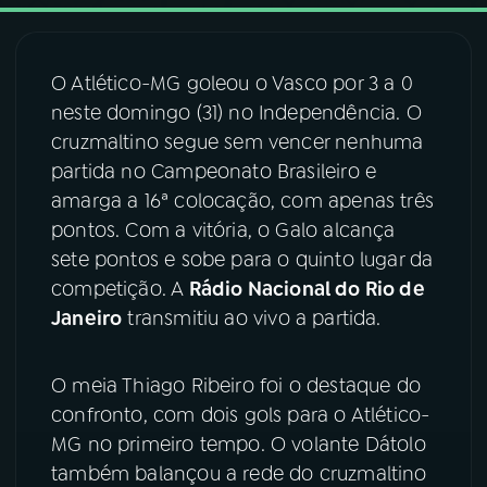
03
PROGRAMAÇÃO
O Atlético-MG goleou o Vasco por 3 a 0
neste domingo (31) no Independência. O
04
PROGRAMAS
cruzmaltino segue sem vencer nenhuma
partida no Campeonato Brasileiro e
05
PODCASTS
amarga a 16ª colocação, com apenas três
pontos. Com a vitória, o Galo alcança
sete pontos e sobe para o quinto lugar da
06
VIDEOCASTS
competição. A
Rádio Nacional do Rio de
Janeiro
transmitiu ao vivo a partida.
07
ÚLTIMAS
O meia Thiago Ribeiro foi o destaque do
08
FESTIVAL DE MÚSICA
confronto, com dois gols para o Atlético-
MG no primeiro tempo. O volante Dátolo
também balançou a rede do cruzmaltino
ACOMPANHE A RÁDIO NACIONAL