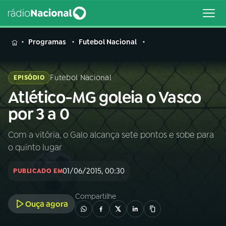
MENU
Programas
Futebol Nacional
Futebol Nacional
EPISÓDIO
Atlético-MG goleia o Vasco
Buscar
na
por 3 a 0
Rádio
Buscar
Nacional
Com a vitória, o Galo alcança sete pontos e sobe para
o quinto lugar
AO VIVO
01/06/2015, 00:30
PUBLICADO EM
01
INÍCIO
Compartilhe
Ouça agora
02
A RÁDIO