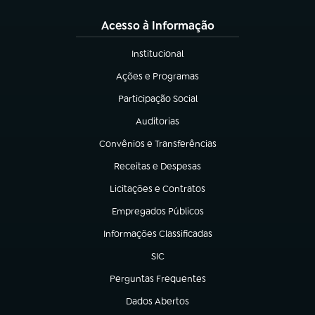
Acesso à Informação
Institucional
(abre em nova aba)
Ações e Programas
(abre em nova aba)
Participação Social
(abre em nova aba)
Auditorias
(abre em nova aba)
Convênios e Transferências
(abre em nova aba)
Receitas e Despesas
(abre em nova aba)
Licitações e Contratos
(abre em nova aba)
Empregados Públicos
(abre em nova aba)
Informações Classificadas
(abre em nova aba)
SIC
(abre em nova aba)
Perguntas Frequentes
(abre em nova aba)
Dados Abertos
(abre em nova aba)