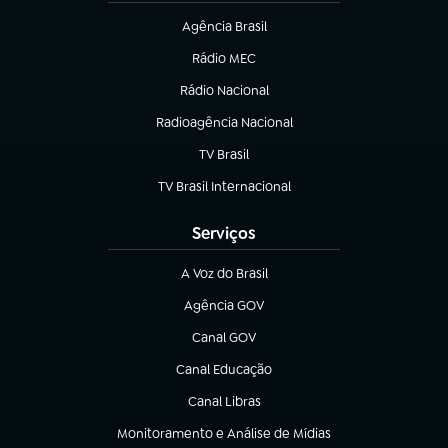
Agência Brasil
(abre em nova aba)
Rádio MEC
(abre em nova aba)
Rádio Nacional
Radioagência Nacional
(abre em nova aba)
TV Brasil
(abre em nova aba)
TV Brasil Internacional
(abre em nova aba)
Serviços
A Voz do Brasil
(abre em nova aba)
Agência GOV
(abre em nova aba)
Canal GOV
(abre em nova aba)
Canal Educação
(abre em nova aba)
Canal Libras
(abre em nova aba)
Monitoramento e Análise de Mídias
(abre em nova aba)