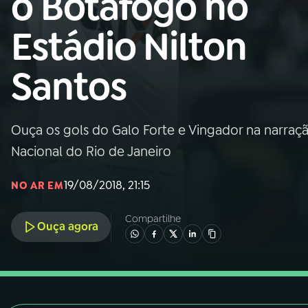
o Botafogo no
Nacional
Estádio Nilton
01
INÍCIO
Santos
02
A RÁDIO
Ouça os gols do Galo Forte e Vingador na narraç
03
PROGRAMAÇÃO
Nacional do Rio de Janeiro
04
PROGRAMAS
19/08/2018, 21:15
NO AR EM
Compartilhe
05
PODCASTS
Ouça agora
06
VIDEOCASTS