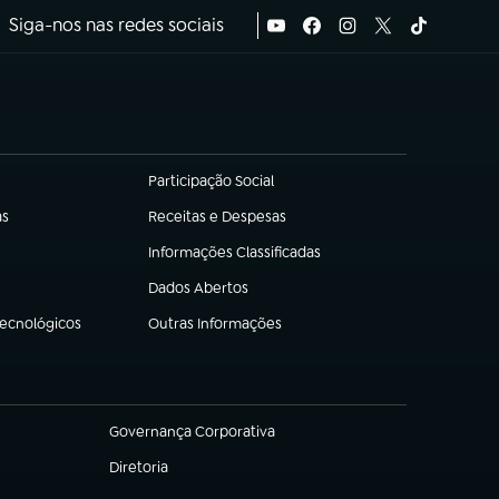
Siga-nos nas redes sociais
Participação Social
(abre em nova aba)
as
Receitas e Despesas
(abre em nova aba)
Informações Classificadas
(abre em nova aba)
Dados Abertos
(abre em nova aba)
Tecnológicos
Outras Informações
(abre em nova aba)
Governança Corporativa
(abre em nova aba)
Diretoria
(abre em nova aba)