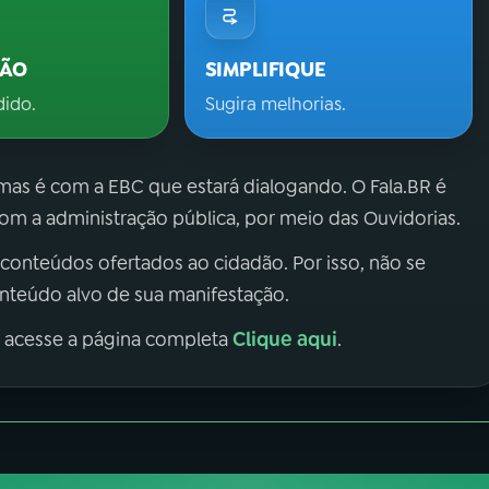
ÇÃO
SIMPLIFIQUE
dido.
Sugira melhorias.
 mas é com a EBC que estará dialogando. O Fala.BR é
m a administração pública, por meio das Ouvidorias.
 conteúdos ofertados ao cidadão. Por isso, não se
onteúdo alvo de sua manifestação.
Clique aqui
, acesse a página completa
.