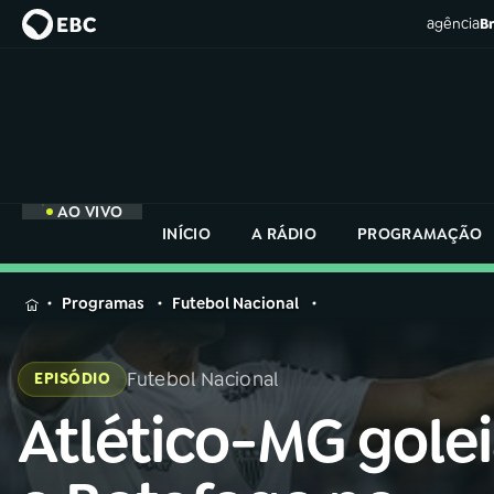
agência
Br
AO VIVO
INÍCIO
A RÁDIO
PROGRAMAÇÃO
MENU
Programas
Futebol Nacional
Buscar
na
Futebol Nacional
EPISÓDIO
Rádio
Buscar
Nacional
Atlético-MG gole
Buscar
na
Rádio
AO VIVO