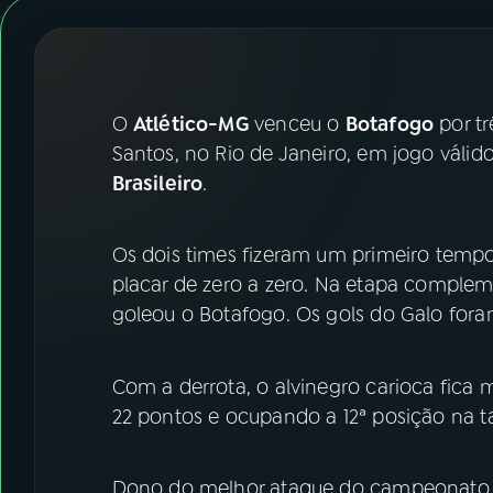
07
ÚLTIMAS
08
FESTIVAL DE MÚSICA
O
Atlético-MG
venceu o
Botafogo
por tr
ACOMPANHE A RÁDIO NACIONAL
Santos, no Rio de Janeiro, em jogo vál
Brasileiro
.
YouTube
Facebook
Instagram
X
Os dois times fizeram um primeiro tempo
placar de zero a zero. Na etapa compleme
TikTok
goleou o Botafogo. Os gols do Galo for
Com a derrota, o alvinegro carioca fica
22 pontos e ocupando a 12ª posição na ta
Dono do melhor ataque do campeonato, 