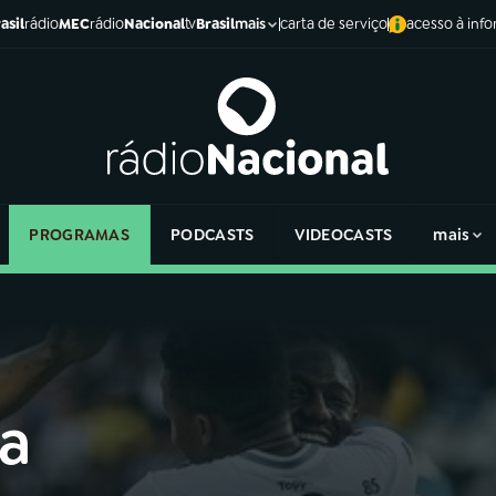
asil
rádio
MEC
rádio
Nacional
tv
Brasil
carta de serviço
acesso à inf
mais
PROGRAMAS
PODCASTS
VIDEOCASTS
mais
ia