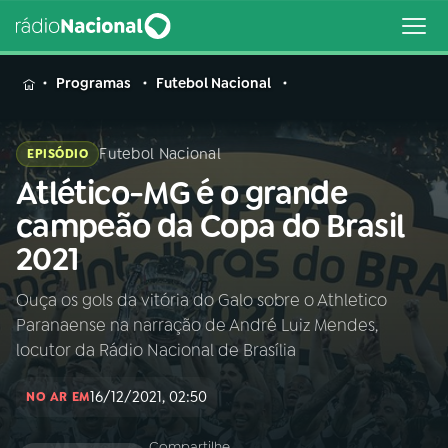
MENU
Programas
Futebol Nacional
Futebol Nacional
EPISÓDIO
Atlético-MG é o grande
Buscar
na
campeão da Copa do Brasil
Rádio
Buscar
2021
Nacional
Ouça os gols da vitória do Galo sobre o Athletico
AO VIVO
Paranaense na narração de André Luiz Mendes,
locutor da Rádio Nacional de Brasília
01
INÍCIO
16/12/2021, 02:50
NO AR EM
02
A RÁDIO
Compartilhe