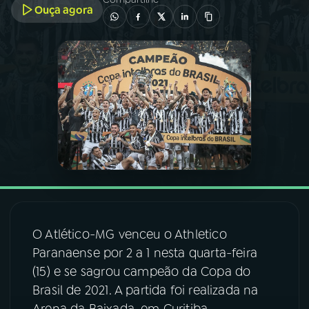
Ouça agora
03
PROGRAMAÇÃO
04
PROGRAMAS
05
PODCASTS
06
VIDEOCASTS
07
ÚLTIMAS
O Atlético-MG venceu o Athletico
Paranaense por 2 a 1 nesta quarta-feira
08
FESTIVAL DE MÚSICA
(15) e se sagrou campeão da Copa do
Brasil de 2021. A partida foi realizada na
ACOMPANHE A RÁDIO NACIONAL
Arena da Baixada, em Curitiba.