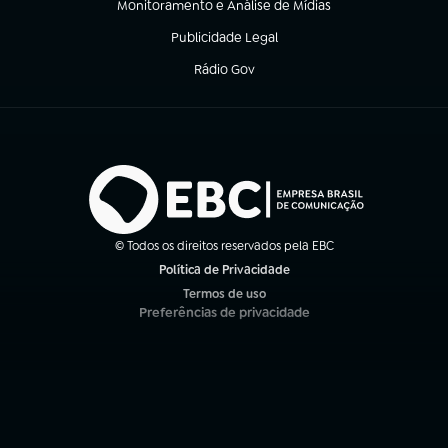
Monitoramento e Análise de Mídias
(abre em nova aba)
Publicidade Legal
(abre em nova aba)
Rádio Gov
(abre em nova aba)
© Todos os direitos reservados pela EBC
Política de Privacidade
(abre em nova aba)
Termos de uso
(abre em nova aba)
Preferências de privacidade