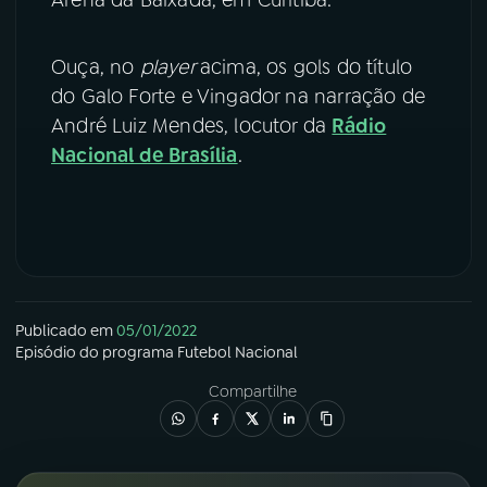
YouTube
Facebook
Ouça, no
player
acima, os gols do título
do Galo Forte e Vingador na narração de
Instagram
X
André Luiz Mendes, locutor da
Rádio
TikTok
Nacional de Brasília
.
Publicado em
05/01/2022
Episódio
do programa
Futebol Nacional
Compartilhe