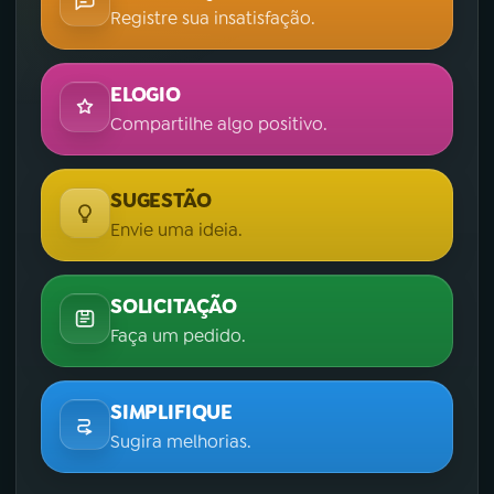
Registre sua insatisfação.
ELOGIO
Compartilhe algo positivo.
SUGESTÃO
Envie uma ideia.
SOLICITAÇÃO
Faça um pedido.
SIMPLIFIQUE
Sugira melhorias.