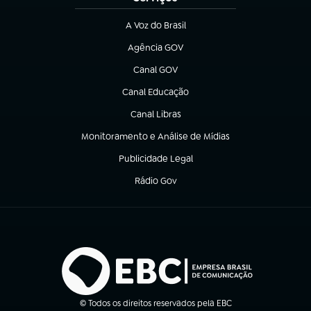
A Voz do Brasil
(abre em nova aba)
Agência GOV
(abre em nova aba)
Canal GOV
(abre em nova aba)
Canal Educação
(abre em nova aba)
Canal Libras
(abre em nova aba)
Monitoramento e Análise de Mídias
(abre em nova aba)
Publicidade Legal
(abre em nova aba)
Rádio Gov
(abre em nova aba)
© Todos os direitos reservados pela EBC