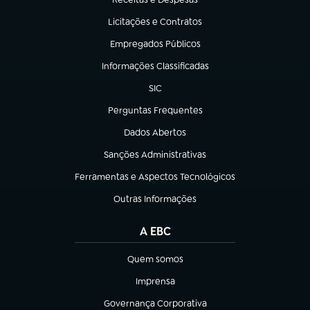
(abre em nova aba)
Licitações e Contratos
(abre em nova aba)
Empregados Públicos
(abre em nova aba)
Informações Classificadas
(abre em nova aba)
SIC
(abre em nova aba)
Perguntas Frequentes
(abre em nova aba)
Dados Abertos
(abre em nova aba)
Sanções Administrativas
(abre em nova aba)
Ferramentas e Aspectos Tecnológicos
(abre em nova aba)
Outras Informações
(abre em nova aba)
A EBC
Quem somos
(abre em nova aba)
Imprensa
(abre em nova aba)
Governança Corporativa
(abre em nova aba)