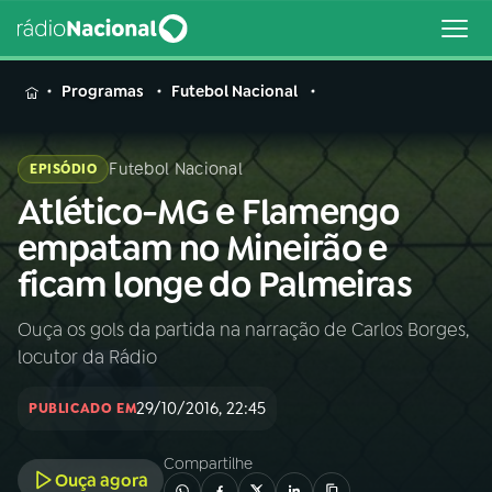
MENU
Programas
Futebol Nacional
Futebol Nacional
EPISÓDIO
Atlético-MG e Flamengo
Buscar
na
empatam no Mineirão e
Rádio
Buscar
ficam longe do Palmeiras
Nacional
Ouça os gols da partida na narração de Carlos Borges,
AO VIVO
locutor da Rádio
01
INÍCIO
29/10/2016, 22:45
PUBLICADO EM
Compartilhe
02
A RÁDIO
Ouça agora