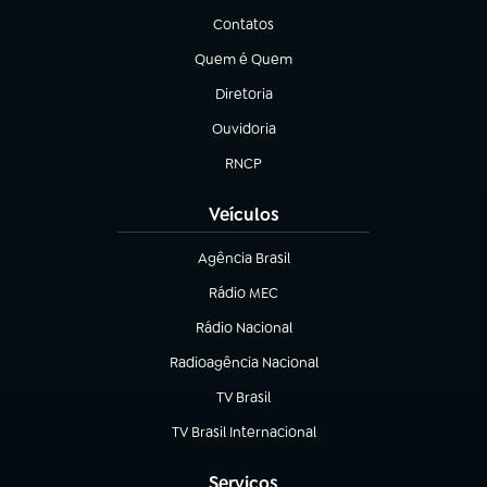
Contatos
(abre em nova aba)
Quem é Quem
(abre em nova aba)
Diretoria
(abre em nova aba)
Ouvidoria
(abre em nova aba)
RNCP
(abre em nova aba)
Veículos
Agência Brasil
(abre em nova aba)
Rádio MEC
(abre em nova aba)
Rádio Nacional
Radioagência Nacional
(abre em nova aba)
TV Brasil
(abre em nova aba)
TV Brasil Internacional
(abre em nova aba)
Serviços