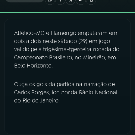
03
PROGRAMAÇÃO
Atlético-MG e Flamengo empataram em
04
PROGRAMAS
dois a dois neste sábado (29) em jogo
válido pela trigésima-tgerceira rodada do
05
PODCASTS
Campeonato Brasileiro, no Mineirão, em
Belo Horizonte.
06
VIDEOCASTS
Ouça os gols da partida na narração de
Carlos Borges, locutor da Rádio Nacional
07
ÚLTIMAS
do Rio de Janeiro.
08
FESTIVAL DE MÚSICA
ACOMPANHE A RÁDIO NACIONAL