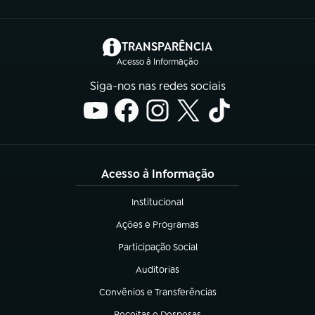
(abre em nova aba)
TRANSPARÊNCIA
Acesso à Informação
Siga-nos nas redes sociais
Acesso à Informação
Institucional
(abre em nova aba)
Ações e Programas
(abre em nova aba)
Participação Social
(abre em nova aba)
Auditorias
(abre em nova aba)
Convênios e Transferências
(abre em nova aba)
Receitas e Despesas