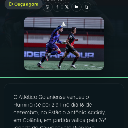
Ouça agora
03
PROGRAMAÇÃO
04
PROGRAMAS
05
PODCASTS
06
VIDEOCASTS
07
ÚLTIMAS
O Atlético Goianiense venceu o
Fluminense por 2 a 1 no dia 16 de
08
FESTIVAL DE MÚSICA
dezembro, no Estádio Antônio Accioly,
em Goiânia, em partida válida pela 26ª
ACOMPANHE A RÁDIO NACIONAL
rodada do Campeonato Brasileiro.