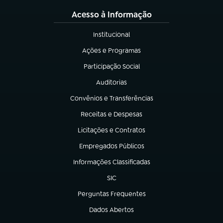
Acesso à Informação
Institucional
(abre em nova aba)
Ações e Programas
(abre em nova aba)
Participação Social
(abre em nova aba)
Auditorias
(abre em nova aba)
Convênios e Transferências
(abre em nova aba)
Receitas e Despesas
(abre em nova aba)
Licitações e Contratos
(abre em nova aba)
Empregados Públicos
(abre em nova aba)
Informações Classificadas
(abre em nova aba)
SIC
(abre em nova aba)
Perguntas Frequentes
(abre em nova aba)
Dados Abertos
(abre em nova aba)