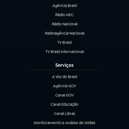
Agência Brasil
(abre em nova aba)
Rádio MEC
(abre em nova aba)
Rádio Nacional
Radioagência Nacional
(abre em nova aba)
TV Brasil
(abre em nova aba)
TV Brasil Internacional
(abre em nova aba)
Serviços
A Voz do Brasil
(abre em nova aba)
Agência GOV
(abre em nova aba)
Canal GOV
(abre em nova aba)
Canal Educação
(abre em nova aba)
Canal Libras
(abre em nova aba)
Monitoramento e Análise de Mídias
(abre em nova aba)