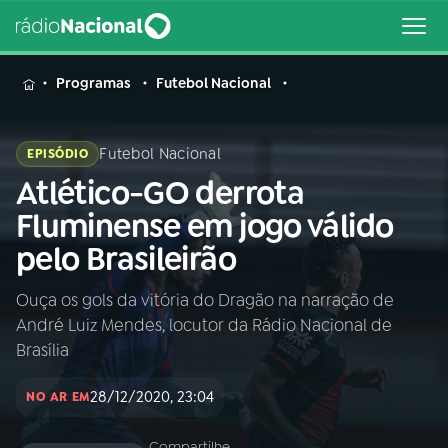
MENU
Programas
Futebol Nacional
Futebol Nacional
EPISÓDIO
Atlético-GO derrota
Buscar
na
Fluminense em jogo válido
Rádio
Buscar
pelo Brasileirão
Nacional
Ouça os gols da vitória do Dragão na narração de
AO VIVO
André Luiz Mendes, locutor da Rádio Nacional de
Brasília
01
INÍCIO
28/12/2020, 23:04
NO AR EM
02
A RÁDIO
Compartilhe