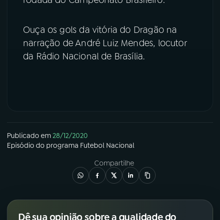
YouTube
Facebook
Ouça os gols da vitória do Dragão na
narração de André Luiz Mendes, locutor
Instagram
X
da Rádio Nacional de Brasília.
TikTok
Publicado em
28/12/2020
Episódio
do programa
Futebol Nacional
Compartilhe
Dê sua opinião sobre a qualidade do