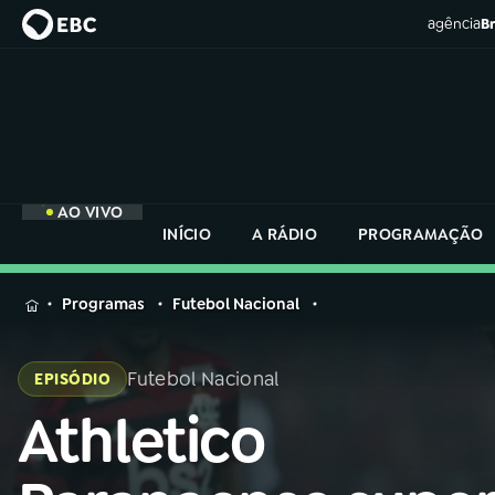
agência
Br
AO VIVO
INÍCIO
A RÁDIO
PROGRAMAÇÃO
MENU
Programas
Futebol Nacional
Buscar
na
Futebol Nacional
EPISÓDIO
Rádio
Buscar
Nacional
Athletico
Buscar
na
Rádio
AO VIVO