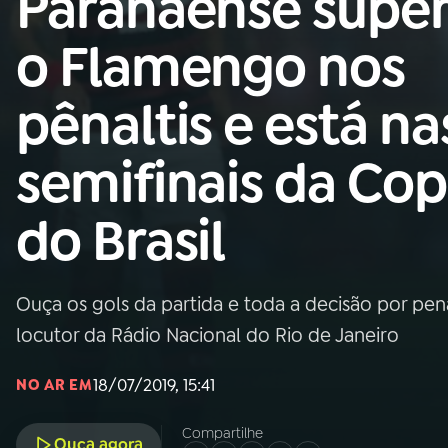
Paranaense supe
Nacional
o Flamengo nos
01
INÍCIO
pênaltis e está na
02
A RÁDIO
semifinais da Co
03
PROGRAMAÇÃO
do Brasil
04
PROGRAMAS
Ouça os gols da partida e toda a decisão por pen
05
PODCASTS
locutor da Rádio Nacional do Rio de Janeiro
18/07/2019, 15:41
NO AR EM
06
VIDEOCASTS
Compartilhe
Ouça agora