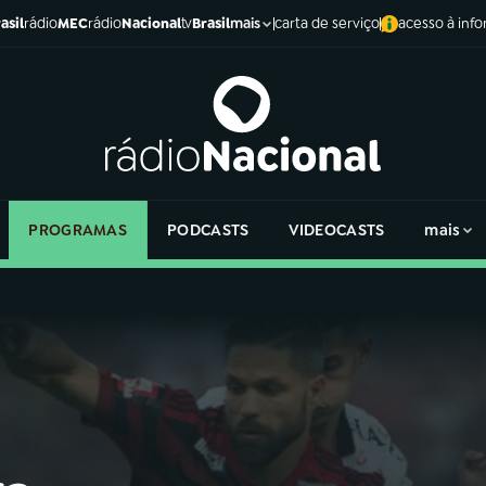
asil
rádio
MEC
rádio
Nacional
tv
Brasil
carta de serviço
acesso à inf
mais
PROGRAMAS
PODCASTS
VIDEOCASTS
mais