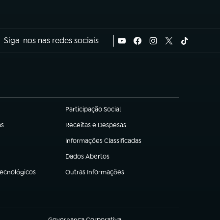
Siga-nos nas redes sociais
Participação Social
(abre em nova aba)
as
Receitas e Despesas
(abre em nova aba)
Informações Classificadas
(abre em nova aba)
Dados Abertos
(abre em nova aba)
Tecnológicos
Outras Informações
(abre em nova aba)
Governança Corporativa