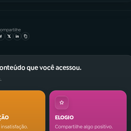
ompartilhe
conteúdo que você acessou.
.
ÇÃO
ELOGIO
 insatisfação.
Compartilhe algo positivo.