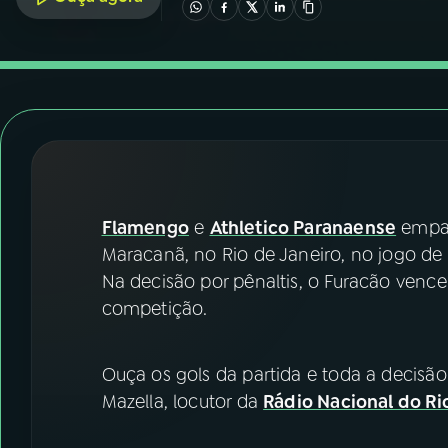
07
ÚLTIMAS
08
FESTIVAL DE MÚSICA
ACOMPANHE A RÁDIO NACIONAL
YouTube
Facebook
Flamengo
e
Athletico Paranaense
empata
Instagram
X
Maracanã, no Rio de Janeiro, no jogo de 
TikTok
Na decisão por pênaltis, o Furacão venceu
competição.
Ouça os gols da partida e toda a decisã
Mazella, locutor da
Rádio Nacional do Ri