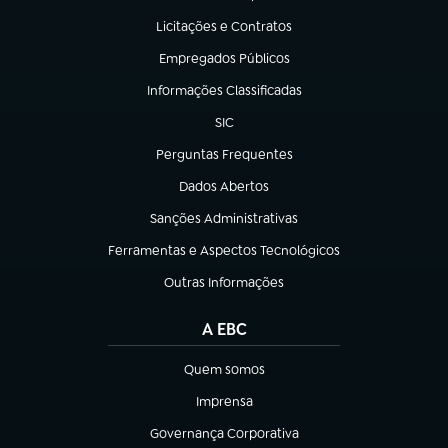
(abre em nova aba)
Licitações e Contratos
(abre em nova aba)
Empregados Públicos
(abre em nova aba)
Informações Classificadas
(abre em nova aba)
SIC
(abre em nova aba)
Perguntas Frequentes
(abre em nova aba)
Dados Abertos
(abre em nova aba)
Sanções Administrativas
(abre em nova aba)
Ferramentas e Aspectos Tecnológicos
(abre em nova aba)
Outras Informações
(abre em nova aba)
A EBC
Quem somos
(abre em nova aba)
Imprensa
(abre em nova aba)
Governança Corporativa
(abre em nova aba)