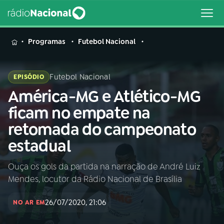
MENU
Programas
Futebol Nacional
Futebol Nacional
EPISÓDIO
América-MG e Atlético-MG
Buscar
na
ficam no empate na
Rádio
Buscar
retomada do campeonato
Nacional
estadual
AO VIVO
Ouça os gols da partida na narração de André Luiz
Mendes, locutor da Rádio Nacional de Brasília
01
INÍCIO
26/07/2020, 21:06
NO AR EM
02
A RÁDIO