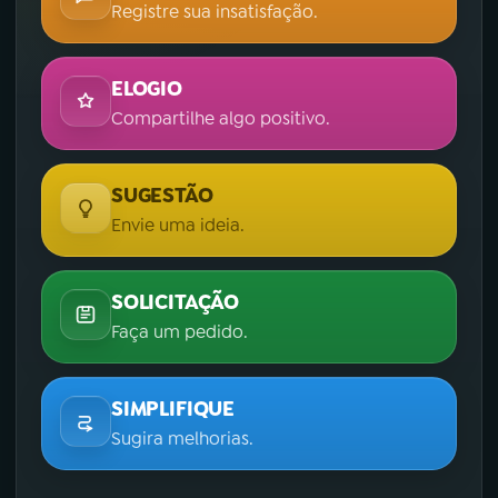
Registre sua insatisfação.
ELOGIO
Compartilhe algo positivo.
SUGESTÃO
Envie uma ideia.
SOLICITAÇÃO
Faça um pedido.
SIMPLIFIQUE
Sugira melhorias.