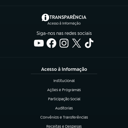
(abre em nova aba)
TRANSPARÊNCIA
Acesso à Informação
Siga-nos nas redes sociais
Acesso à Informação
Institucional
(abre em nova aba)
Ações e Programas
(abre em nova aba)
Participação Social
(abre em nova aba)
Auditorias
(abre em nova aba)
Convênios e Transferências
(abre em nova aba)
Receitas e Despesas