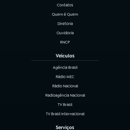
Contatos
(abre em nova aba)
Quem é Quem
(abre em nova aba)
Diretoria
(abre em nova aba)
Ouvidoria
(abre em nova aba)
RNCP
(abre em nova aba)
Veículos
Agência Brasil
(abre em nova aba)
Rádio MEC
(abre em nova aba)
Rádio Nacional
Radioagência Nacional
(abre em nova aba)
TV Brasil
(abre em nova aba)
TV Brasil Internacional
(abre em nova aba)
Serviços