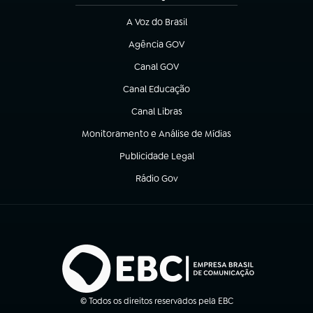
A Voz do Brasil
(abre em nova aba)
Agência GOV
(abre em nova aba)
Canal GOV
(abre em nova aba)
Canal Educação
(abre em nova aba)
Canal Libras
(abre em nova aba)
Monitoramento e Análise de Mídias
(abre em nova aba)
Publicidade Legal
(abre em nova aba)
Rádio Gov
(abre em nova aba)
© Todos os direitos reservados pela EBC