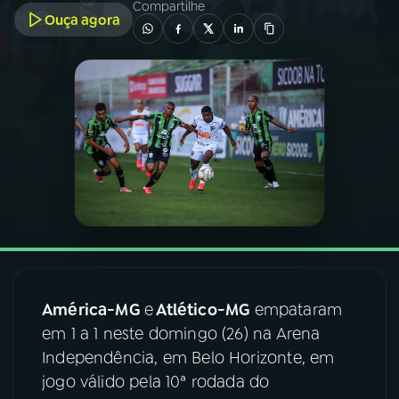
Compartilhe
Ouça agora
03
PROGRAMAÇÃO
04
PROGRAMAS
05
PODCASTS
06
VIDEOCASTS
07
ÚLTIMAS
América-MG
e
Atlético-MG
empataram
em 1 a 1 neste domingo (26) na Arena
08
FESTIVAL DE MÚSICA
Independência, em Belo Horizonte, em
jogo válido pela 10ª rodada do
ACOMPANHE A RÁDIO NACIONAL