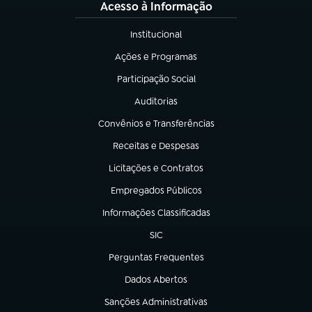
Acesso à Informação
Institucional
(abre em nova aba)
Ações e Programas
(abre em nova aba)
Participação Social
(abre em nova aba)
Auditorias
(abre em nova aba)
Convênios e Transferências
(abre em nova aba)
Receitas e Despesas
(abre em nova aba)
Licitações e Contratos
(abre em nova aba)
Empregados Públicos
(abre em nova aba)
Informações Classificadas
(abre em nova aba)
SIC
(abre em nova aba)
Perguntas Frequentes
(abre em nova aba)
Dados Abertos
(abre em nova aba)
Sanções Administrativas
(abre em nova aba)