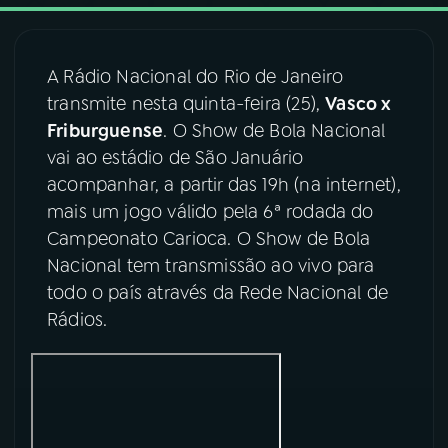
03
PROGRAMAÇÃO
A Rádio Nacional do Rio de Janeiro
transmite nesta quinta-feira (25),
Vasco x
04
PROGRAMAS
Friburguense
. O Show de Bola Nacional
vai ao estádio de São Januário
05
PODCASTS
acompanhar, a partir das 19h (na internet),
mais um jogo válido pela 6ª rodada do
Campeonato Carioca. O Show de Bola
06
VIDEOCASTS
Nacional tem transmissão ao vivo para
todo o país através da Rede Nacional de
07
ÚLTIMAS
Rádios.
08
FESTIVAL DE MÚSICA
ACOMPANHE A RÁDIO NACIONAL