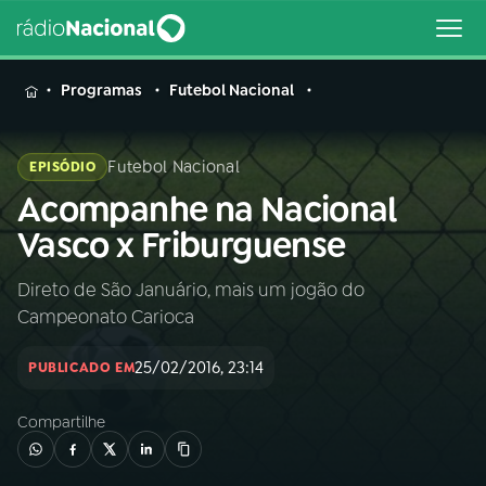
MENU
Programas
Futebol Nacional
Futebol Nacional
EPISÓDIO
Acompanhe na Nacional
Buscar
na
Vasco x Friburguense
Rádio
Buscar
Nacional
Direto de São Januário, mais um jogão do
Campeonato Carioca
AO VIVO
25/02/2016, 23:14
PUBLICADO EM
01
INÍCIO
Compartilhe
02
A RÁDIO