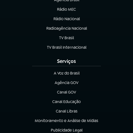
(abre em nova aba)
Rádio MEC
(abre em nova aba)
Rádio Nacional
Radioagência Nacional
(abre em nova aba)
TV Brasil
(abre em nova aba)
TV Brasil Internacional
(abre em nova aba)
Serviços
A Voz do Brasil
(abre em nova aba)
Agência GOV
(abre em nova aba)
Canal GOV
(abre em nova aba)
Canal Educação
(abre em nova aba)
Canal Libras
(abre em nova aba)
Monitoramento e Análise de Mídias
(abre em nova aba)
Publicidade Legal
(abre em nova aba)