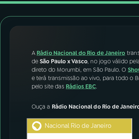
07
ÚLTIMAS
08
FESTIVAL DE MÚSICA
ACOMPANHE A RÁDIO NACIONAL
A
Rádio Nacional do Rio de Janeiro
tran
YouTube
Facebook
de
São Paulo x Vasco
, no jogo válido pe
direto do Morumbi, em São Paulo. O
Sho
Instagram
X
e terá transmissão ao vivo, para todo o B
pelo site das
Rádios EBC
.
TikTok
Ouça a
Rádio Nacional do Rio de Janeir