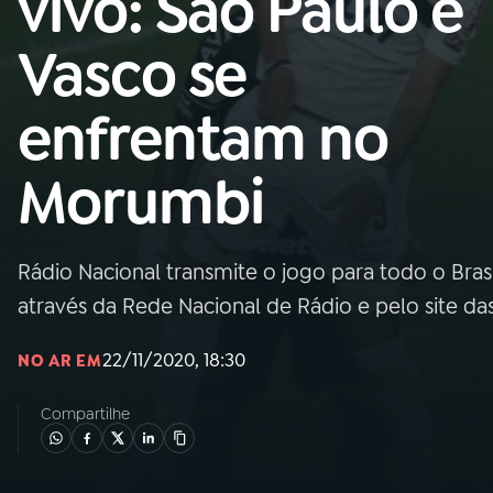
vivo: São Paulo e
Nacional
Vasco se
01
INÍCIO
enfrentam no
02
A RÁDIO
Morumbi
03
PROGRAMAÇÃO
Rádio Nacional transmite o jogo para todo o Brasi
04
PROGRAMAS
através da Rede Nacional de Rádio e pelo site da
05
PODCASTS
22/11/2020, 18:30
NO AR EM
Compartilhe
06
VIDEOCASTS