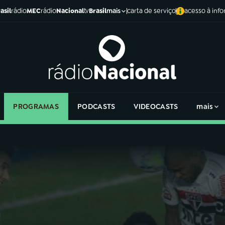
asil
rádio
MEC
rádio
Nacional
tv
Brasil
carta de serviço
acesso à inf
mais
PROGRAMAS
PODCASTS
VIDEOCASTS
mais