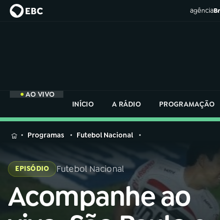
agência
Br
AO VIVO
INÍCIO
A RÁDIO
PROGRAMAÇÃO
MENU
Programas
Futebol Nacional
Buscar
na
Futebol Nacional
EPISÓDIO
Rádio
Buscar
Nacional
Acompanhe ao
Buscar
na
Rádio
AO VIVO