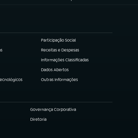
Participação Social
(abre em nova aba)
as
Receitas e Despesas
(abre em nova aba)
Informações Classificadas
(abre em nova aba)
Dados Abertos
(abre em nova aba)
Tecnológicos
Outras Informações
(abre em nova aba)
Governança Corporativa
(abre em nova aba)
Diretoria
(abre em nova aba)