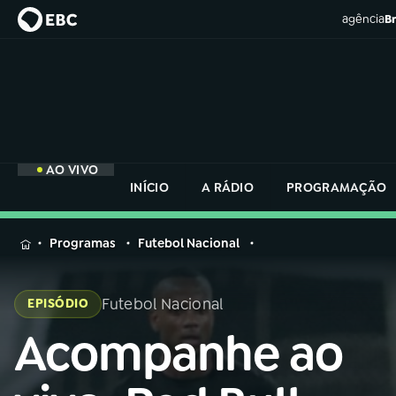
agência
Br
AO VIVO
INÍCIO
A RÁDIO
PROGRAMAÇÃO
MENU
Programas
Futebol Nacional
Buscar
na
Futebol Nacional
EPISÓDIO
Rádio
Buscar
Nacional
Acompanhe ao
Buscar
na
Rádio
AO VIVO