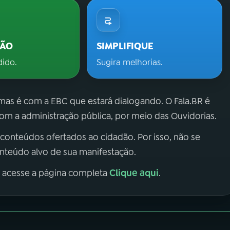
ÇÃO
SIMPLIFIQUE
dido.
Sugira melhorias.
 mas é com a EBC que estará dialogando. O Fala.BR é
m a administração pública, por meio das Ouvidorias.
 conteúdos ofertados ao cidadão. Por isso, não se
onteúdo alvo de sua manifestação.
Clique aqui
, acesse a página completa
.