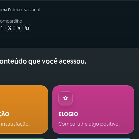
rama
Futebol Nacional
ompartilhe
conteúdo que você acessou.
.
ÇÃO
ELOGIO
 insatisfação.
Compartilhe algo positivo.