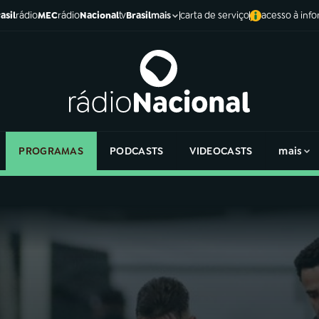
asil
rádio
MEC
rádio
Nacional
tv
Brasil
carta de serviço
acesso à inf
mais
PROGRAMAS
PODCASTS
VIDEOCASTS
mais