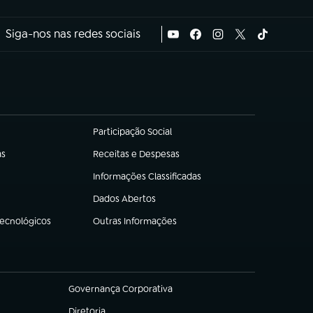
Siga-nos nas redes sociais
Participação Social
(abre em nova aba)
as
Receitas e Despesas
(abre em nova aba)
Informações Classificadas
(abre em nova aba)
Dados Abertos
(abre em nova aba)
Tecnológicos
Outras Informações
(abre em nova aba)
Governança Corporativa
(abre em nova aba)
Diretoria