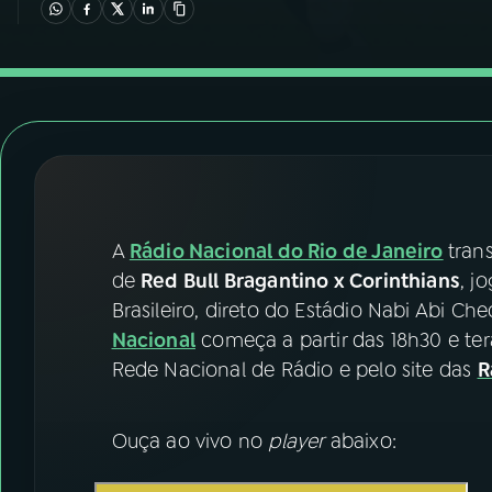
07
ÚLTIMAS
08
FESTIVAL DE MÚSICA
ACOMPANHE A RÁDIO NACIONAL
YouTube
Facebook
A
Rádio Nacional do Rio de Janeiro
tran
Instagram
X
de
Red Bull Bragantino x Corinthians
, j
TikTok
Brasileiro, direto do Estádio Nabi Abi Ch
Nacional
começa a partir das 18h30 e ter
Rede Nacional de Rádio e pelo site das
R
Ouça ao vivo no
player
abaixo: