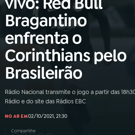
vivo: Red Bull
Nacional
Bragantino
01
INÍCIO
enfrenta o
02
A RÁDIO
Corinthians pelo
03
PROGRAMAÇÃO
Brasileirão
04
PROGRAMAS
Rádio Nacional transmite o jogo a partir das 18h
05
PODCASTS
Rádio e do site das Rádios EBC
02/10/2021, 21:30
NO AR EM
06
VIDEOCASTS
Compartilhe