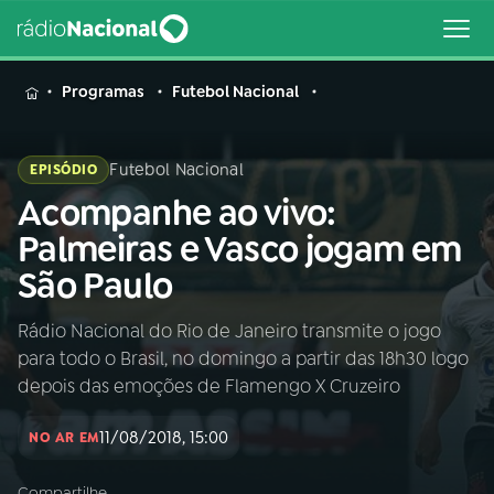
MENU
Programas
Futebol Nacional
Futebol Nacional
EPISÓDIO
Acompanhe ao vivo:
Buscar
na
Palmeiras e Vasco jogam em
Rádio
Buscar
São Paulo
Nacional
Rádio Nacional do Rio de Janeiro transmite o jogo
AO VIVO
para todo o Brasil, no domingo a partir das 18h30 logo
depois das emoções de Flamengo X Cruzeiro
01
INÍCIO
11/08/2018, 15:00
NO AR EM
02
A RÁDIO
Compartilhe