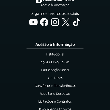
Acesso à Informação
Siga-nos nas redes sociais
Acesso à Informação
Institucional
(abre em nova aba)
Ações e Programas
(abre em nova aba)
Participação Social
(abre em nova aba)
Auditorias
(abre em nova aba)
Convênios e Transferências
(abre em nova aba)
Receitas e Despesas
(abre em nova aba)
Licitações e Contratos
(abre em nova aba)
Empregados Públicos