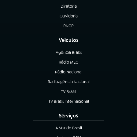
Diretoria
(abre em nova aba)
Ouvidoria
(abre em nova aba)
RNCP
(abre em nova aba)
Veículos
Agência Brasil
(abre em nova aba)
Rádio MEC
(abre em nova aba)
Rádio Nacional
Radioagência Nacional
(abre em nova aba)
TV Brasil
(abre em nova aba)
TV Brasil Internacional
(abre em nova aba)
Serviços
A Voz do Brasil
(abre em nova aba)