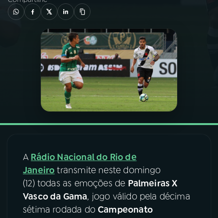
03
PROGRAMAÇÃO
04
PROGRAMAS
05
PODCASTS
06
VIDEOCASTS
07
ÚLTIMAS
A
Rádio Nacional do Rio de
Janeiro
transmite neste domingo
(12) todas as emoções de
Palmeiras X
08
FESTIVAL DE MÚSICA
Vasco da Gama
, jogo válido pela décima
sétima rodada do
Campeonato
ACOMPANHE A RÁDIO NACIONAL