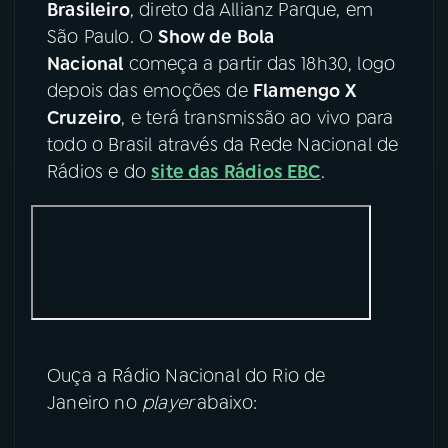
Brasileiro
, direto da Allianz Parque, em
São Paulo. O
Show de Bola
YouTube
Facebook
Nacional
começa a partir das 18h30, logo
depois das emoções de
Flamengo X
Instagram
X
Cruzeiro
, e terá transmissão ao vivo para
TikTok
todo o Brasil através da Rede Nacional de
Rádios e do
site das Rádios EBC
.
Ouça a Rádio Nacional do Rio de
Janeiro no
player
abaixo: