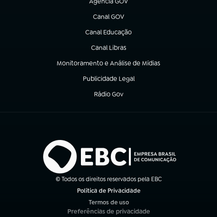
Agência GOV
(abre em nova aba)
Canal GOV
(abre em nova aba)
Canal Educação
(abre em nova aba)
Canal Libras
(abre em nova aba)
Monitoramento e Análise de Mídias
(abre em nova aba)
Publicidade Legal
(abre em nova aba)
Rádio Gov
(abre em nova aba)
© Todos os direitos reservados pela EBC
Política de Privacidade
(abre em nova aba)
Termos de uso
(abre em nova aba)
Preferências de privacidade