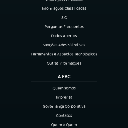
(abre em nova aba)
Informações Classificadas
(abre em nova aba)
SIC
(abre em nova aba)
Perguntas Frequentes
(abre em nova aba)
Dados Abertos
(abre em nova aba)
Sanções Administrativas
(abre em nova aba)
Ferramentas e Aspectos Tecnológicos
(abre em nova aba)
Outras Informações
(abre em nova aba)
A EBC
Quem somos
(abre em nova aba)
Imprensa
(abre em nova aba)
Governança Corporativa
(abre em nova aba)
Contatos
(abre em nova aba)
Quem é Quem
(abre em nova aba)