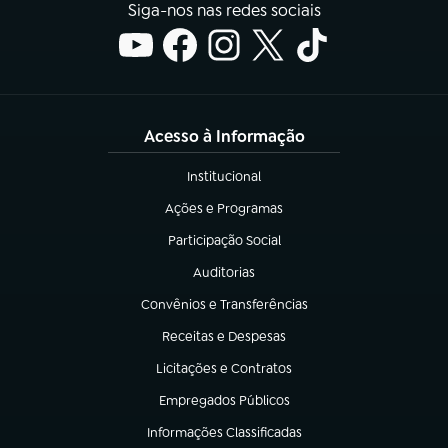
Siga-nos nas redes sociais
Acesso à Informação
Institucional
(abre em nova aba)
Ações e Programas
(abre em nova aba)
Participação Social
(abre em nova aba)
Auditorias
(abre em nova aba)
Convênios e Transferências
(abre em nova aba)
Receitas e Despesas
(abre em nova aba)
Licitações e Contratos
(abre em nova aba)
Empregados Públicos
(abre em nova aba)
Informações Classificadas
(abre em nova aba)