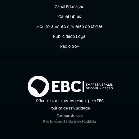
Canal Educação
(abre em nova aba)
Canal Libras
(abre em nova aba)
Monitoramento e Análise de Mídias
(abre em nova aba)
Publicidade Legal
(abre em nova aba)
Rádio Gov
(abre em nova aba)
© Todos os direitos reservados pela EBC
Política de Privacidade
(abre em nova aba)
Termos de uso
(abre em nova aba)
Preferências de privacidade