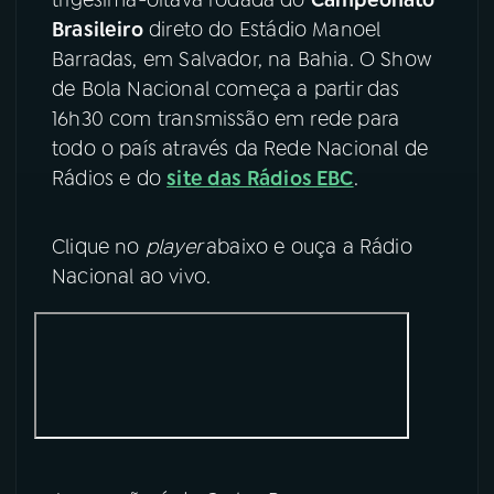
Brasileiro
direto do Estádio Manoel
YouTube
Facebook
Barradas, em Salvador, na Bahia. O Show
de Bola Nacional começa a partir das
Instagram
X
16h30 com transmissão em rede para
todo o país através da Rede Nacional de
TikTok
Rádios e do
site das Rádios EBC
.
Clique no
player
abaixo e ouça a Rádio
Nacional ao vivo.