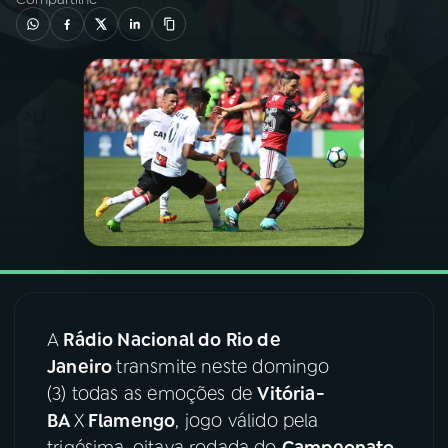
03
PROGRAMAÇÃO
04
PROGRAMAS
05
PODCASTS
06
VIDEOCASTS
07
ÚLTIMAS
A
Rádio Nacional do Rio de
Janeiro
transmite neste domingo
08
FESTIVAL DE MÚSICA
(3) todas as emoções de
Vitória-
BA
X
Flamengo
, jogo válido pela
ACOMPANHE A RÁDIO NACIONAL
trigésima-oitava rodada do
Campeonato