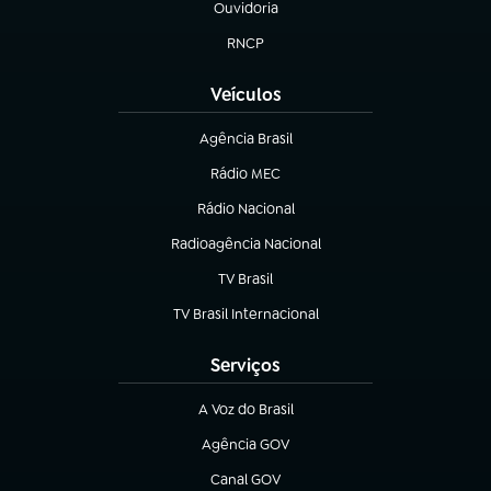
Ouvidoria
(abre em nova aba)
RNCP
(abre em nova aba)
Veículos
Agência Brasil
(abre em nova aba)
Rádio MEC
(abre em nova aba)
Rádio Nacional
Radioagência Nacional
(abre em nova aba)
TV Brasil
(abre em nova aba)
TV Brasil Internacional
(abre em nova aba)
Serviços
A Voz do Brasil
(abre em nova aba)
Agência GOV
(abre em nova aba)
Canal GOV
(abre em nova aba)