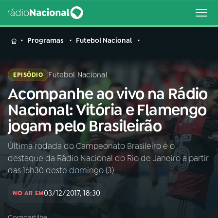
MENU
Programas
Futebol Nacional
Futebol Nacional
EPISÓDIO
Acompanhe ao vivo na Rádio
Buscar
na
Nacional: Vitória e Flamengo
Rádio
Buscar
jogam pelo Brasileirão
Nacional
Última rodada do Campeonato Brasileiro é o
AO VIVO
destaque da Rádio Nacional do Rio de Janeiro a partir
das 16h30 deste domingo (3)
01
INÍCIO
03/12/2017, 18:30
NO AR EM
02
A RÁDIO
Compartilhe