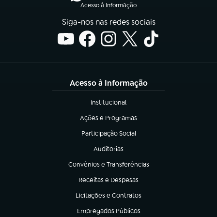
Acesso à Informação
Siga-nos nas redes sociais
Acesso à Informação
Institucional
(abre em nova aba)
Ações e Programas
(abre em nova aba)
Participação Social
(abre em nova aba)
Auditorias
(abre em nova aba)
Convênios e Transferências
(abre em nova aba)
Receitas e Despesas
(abre em nova aba)
Licitações e Contratos
(abre em nova aba)
Empregados Públicos
(abre em nova aba)