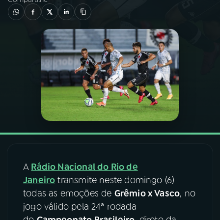
03
PROGRAMAÇÃO
04
PROGRAMAS
05
PODCASTS
06
VIDEOCASTS
07
ÚLTIMAS
A
Rádio Nacional do Rio de
Janeiro
transmite neste domingo (6)
08
FESTIVAL DE MÚSICA
todas as emoções de
Grêmio x Vasco
, no
jogo válido pela 24ª rodada
ACOMPANHE A RÁDIO NACIONAL
do
Campeonato Brasileiro
, direto da