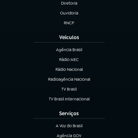
Diretoria
(abre em nova aba)
Ouvidoria
(abre em nova aba)
RNCP
(abre em nova aba)
Veículos
Agência Brasil
(abre em nova aba)
Rádio MEC
(abre em nova aba)
Rádio Nacional
Radioagência Nacional
(abre em nova aba)
TV Brasil
(abre em nova aba)
TV Brasil Internacional
(abre em nova aba)
Serviços
A Voz do Brasil
(abre em nova aba)
Agência GOV
(abre em nova aba)