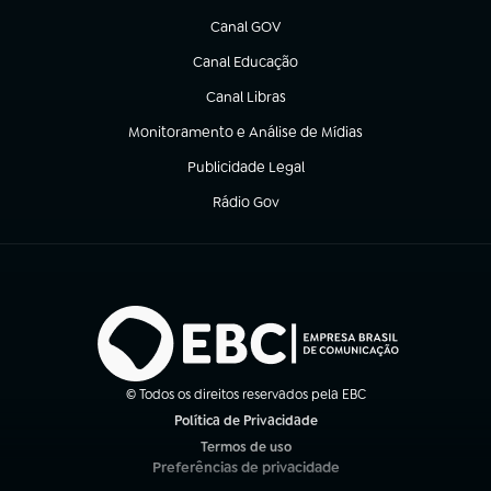
Canal GOV
(abre em nova aba)
Canal Educação
(abre em nova aba)
Canal Libras
(abre em nova aba)
Monitoramento e Análise de Mídias
(abre em nova aba)
Publicidade Legal
(abre em nova aba)
Rádio Gov
(abre em nova aba)
© Todos os direitos reservados pela EBC
Política de Privacidade
(abre em nova aba)
Termos de uso
(abre em nova aba)
Preferências de privacidade