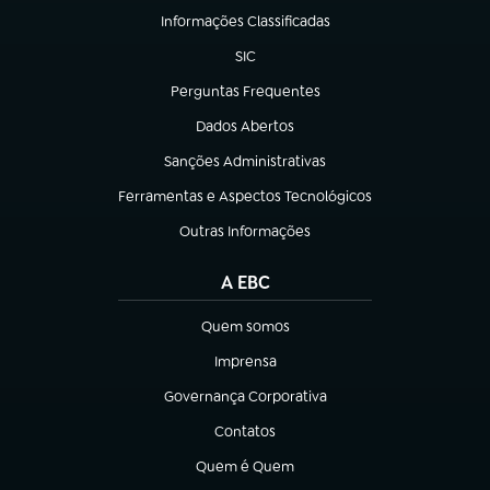
Informações Classificadas
(abre em nova aba)
SIC
(abre em nova aba)
Perguntas Frequentes
(abre em nova aba)
Dados Abertos
(abre em nova aba)
Sanções Administrativas
(abre em nova aba)
Ferramentas e Aspectos Tecnológicos
(abre em nova aba)
Outras Informações
(abre em nova aba)
A EBC
Quem somos
(abre em nova aba)
Imprensa
(abre em nova aba)
Governança Corporativa
(abre em nova aba)
Contatos
(abre em nova aba)
Quem é Quem
(abre em nova aba)