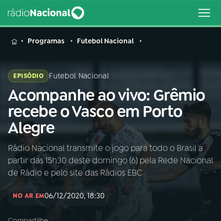
MENU
Programas
Futebol Nacional
Futebol Nacional
EPISÓDIO
Acompanhe ao vivo: Grêmio
Buscar
na
recebe o Vasco em Porto
Rádio
Buscar
Alegre
Nacional
Rádio Nacional transmite o jogo para todo o Brasil a
AO VIVO
partir das 15h30 deste domingo (6) pela Rede Nacional
de Rádio e pelo site das Rádios EBC
01
INÍCIO
06/12/2020, 18:30
NO AR EM
02
A RÁDIO
Compartilhe