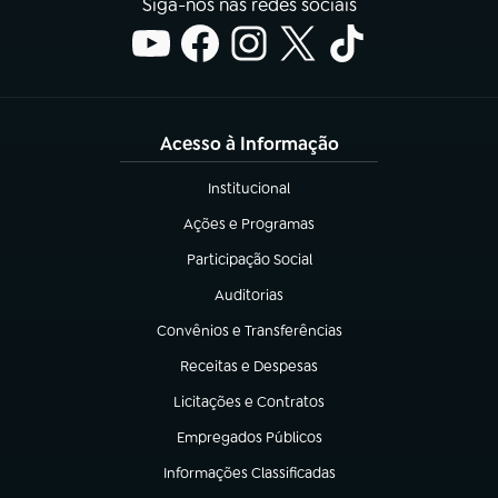
Siga-nos nas redes sociais
Acesso à Informação
Institucional
(abre em nova aba)
Ações e Programas
(abre em nova aba)
Participação Social
(abre em nova aba)
Auditorias
(abre em nova aba)
Convênios e Transferências
(abre em nova aba)
Receitas e Despesas
(abre em nova aba)
Licitações e Contratos
(abre em nova aba)
Empregados Públicos
(abre em nova aba)
Informações Classificadas
(abre em nova aba)