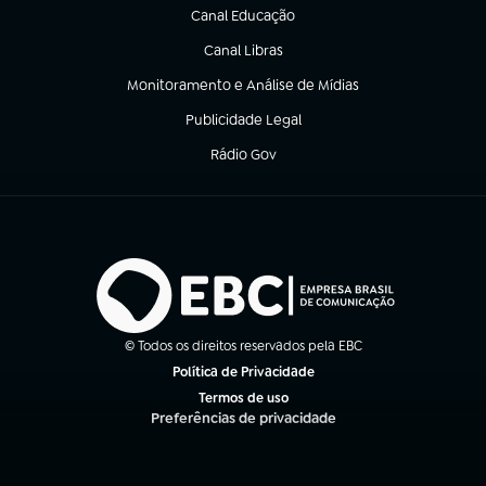
Canal Educação
(abre em nova aba)
Canal Libras
(abre em nova aba)
Monitoramento e Análise de Mídias
(abre em nova aba)
Publicidade Legal
(abre em nova aba)
Rádio Gov
(abre em nova aba)
© Todos os direitos reservados pela EBC
Política de Privacidade
(abre em nova aba)
Termos de uso
(abre em nova aba)
Preferências de privacidade