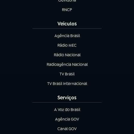
Ouvidoria
(abre em nova aba)
RNCP
(abre em nova aba)
Veículos
Agência Brasil
(abre em nova aba)
Rádio MEC
(abre em nova aba)
Rádio Nacional
Radioagência Nacional
(abre em nova aba)
TV Brasil
(abre em nova aba)
TV Brasil Internacional
(abre em nova aba)
Serviços
A Voz do Brasil
(abre em nova aba)
Agência GOV
(abre em nova aba)
Canal GOV
(abre em nova aba)