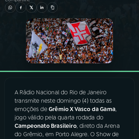
03
PROGRAMAÇÃO
04
PROGRAMAS
05
PODCASTS
06
VIDEOCASTS
A Rádio Nacional do Rio de Janeiro
07
ÚLTIMAS
transmite neste domingo (4) todas as
emoções de
Grêmio X Vasco da Gama
,
jogo válido pela quarta rodada do
08
FESTIVAL DE MÚSICA
Campeonato Brasileiro
, direto da Arena
do Grêmio, em Porto Alegre. O Show de
ACOMPANHE A RÁDIO NACIONAL