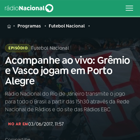
MENU
Programas
Futebol Nacional
Futebol Nacional
EPISÓDIO
Acompanhe ao vivo: Grêmio
Buscar
na
e Vasco jogam em Porto
Rádio
Buscar
Alegre
Nacional
Rádio Nacional do Rio de Janeiro transmite o jogo
AO VIVO
para todo o Brasil a partir das 15h30 através da Rede
Nacional de Rádios e do site das Rádios EBC
01
INÍCIO
03/06/2017, 11:57
NO AR EM
02
A RÁDIO
Compartilhe