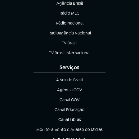
Agência Brasil
(abre em nova aba)
Rádio MEC
(abre em nova aba)
Rádio Nacional
Radioagência Nacional
(abre em nova aba)
TV Brasil
(abre em nova aba)
TV Brasil Internacional
(abre em nova aba)
Serviços
A Voz do Brasil
(abre em nova aba)
Agência GOV
(abre em nova aba)
Canal GOV
(abre em nova aba)
Canal Educação
(abre em nova aba)
Canal Libras
(abre em nova aba)
Monitoramento e Análise de Mídias
(abre em nova aba)