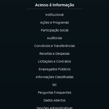
Acesso à Informação
Institucional
(abre em nova aba)
Ações e Programas
(abre em nova aba)
Participação Social
(abre em nova aba)
Auditorias
(abre em nova aba)
Convênios e Transferências
(abre em nova aba)
Receitas e Despesas
(abre em nova aba)
Licitações e Contratos
(abre em nova aba)
Empregados Públicos
(abre em nova aba)
Informações Classificadas
(abre em nova aba)
SIC
(abre em nova aba)
Perguntas Frequentes
(abre em nova aba)
Dados Abertos
(abre em nova aba)
Sanções Administrativas