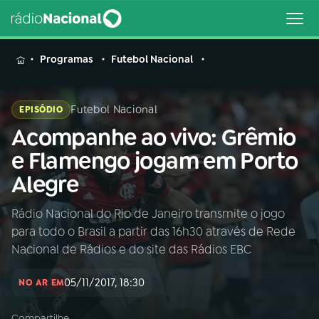
MENU
Programas
Futebol Nacional
Futebol Nacional
EPISÓDIO
Acompanhe ao vivo: Grêmio
Buscar
na
e Flamengo jogam em Porto
Rádio
Buscar
Alegre
Nacional
Rádio Nacional do Rio de Janeiro transmite o jogo
AO VIVO
para todo o Brasil a partir das 16h30 através de Rede
Nacional de Rádios e do site das Rádios EBC
01
INÍCIO
05/11/2017, 18:30
NO AR EM
02
A RÁDIO
Compartilhe