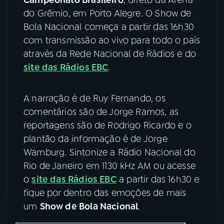
do Grêmio, em Porto Alegre. O Show de
YouTube
Facebook
Bola Nacional começa a partir das 16h30
com transmissão ao vivo para todo o país
Instagram
X
através da Rede Nacional de Rádios e do
site das Rádios EBC
.
TikTok
A narração é de Ruy Fernando, os
comentários são de Jorge Ramos, as
reportagens são de Rodrigo Ricardo e o
plantão da informação é de Jorge
Wamburg. Sintonize a Rádio Nacional do
Rio de Janeiro em 1130 kHz AM ou acesse
o
site das Rádios EBC
a partir das 16h30 e
fique por dentro das emoções de mais
um
Show de Bola Nacional
.