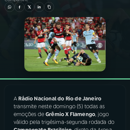
03
PROGRAMAÇÃO
04
PROGRAMAS
05
PODCASTS
06
VIDEOCASTS
07
ÚLTIMAS
A
Rádio Nacional do Rio de Janeiro
transmite neste domingo (5) todas as
08
FESTIVAL DE MÚSICA
emoções de
Grêmio X Flamengo
, jogo
válido pela trigésima-segunda rodada do
ACOMPANHE A RÁDIO NACIONAL
Campeonato Brasileiro
, direto da Arena