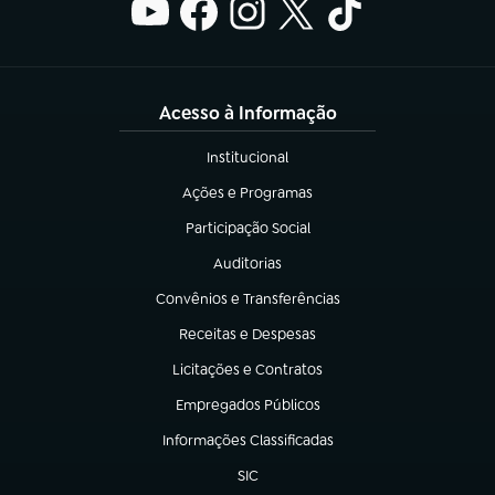
Acesso à Informação
Institucional
(abre em nova aba)
Ações e Programas
(abre em nova aba)
Participação Social
(abre em nova aba)
Auditorias
(abre em nova aba)
Convênios e Transferências
(abre em nova aba)
Receitas e Despesas
(abre em nova aba)
Licitações e Contratos
(abre em nova aba)
Empregados Públicos
(abre em nova aba)
Informações Classificadas
(abre em nova aba)
SIC
(abre em nova aba)