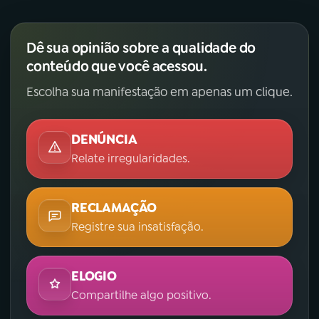
YouTube
Facebook
Dê sua opinião sobre a qualidade do
Instagram
X
conteúdo que você acessou.
Escolha sua manifestação em apenas um clique.
TikTok
DENÚNCIA
Relate irregularidades.
RECLAMAÇÃO
Registre sua insatisfação.
ELOGIO
Compartilhe algo positivo.