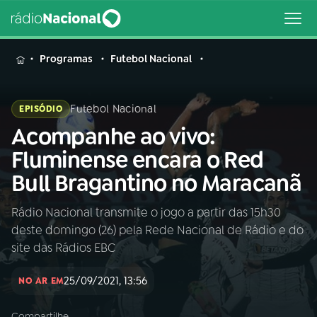
MENU
Programas
Futebol Nacional
Futebol Nacional
EPISÓDIO
Acompanhe ao vivo:
Buscar
na
Fluminense encara o Red
Rádio
Buscar
Bull Bragantino no Maracanã
Nacional
Rádio Nacional transmite o jogo a partir das 15h30
AO VIVO
deste domingo (26) pela Rede Nacional de Rádio e do
site das Rádios EBC
01
INÍCIO
25/09/2021, 13:56
NO AR EM
02
A RÁDIO
Compartilhe