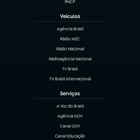
RNCP
(abre em nova aba)
Veículos
Agência Brasil
(abre em nova aba)
Rádio MEC
(abre em nova aba)
Rádio Nacional
Radioagência Nacional
(abre em nova aba)
TV Brasil
(abre em nova aba)
TV Brasil Internacional
(abre em nova aba)
Serviços
A Voz do Brasil
(abre em nova aba)
Agência GOV
(abre em nova aba)
Canal GOV
(abre em nova aba)
Canal Educação
(abre em nova aba)