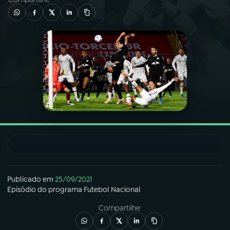
03
PROGRAMAÇÃO
04
PROGRAMAS
05
PODCASTS
06
VIDEOCASTS
07
ÚLTIMAS
Publicado em
25/09/2021
Episódio
do programa
Futebol Nacional
08
FESTIVAL DE MÚSICA
Compartilhe
ACOMPANHE A RÁDIO NACIONAL