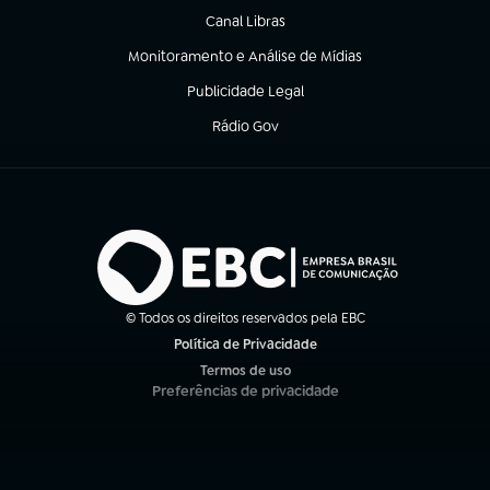
Canal Libras
(abre em nova aba)
Monitoramento e Análise de Mídias
(abre em nova aba)
Publicidade Legal
(abre em nova aba)
Rádio Gov
(abre em nova aba)
© Todos os direitos reservados pela EBC
Política de Privacidade
(abre em nova aba)
Termos de uso
(abre em nova aba)
Preferências de privacidade