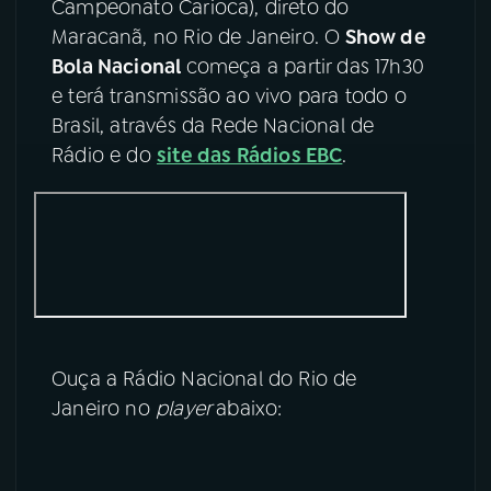
Campeonato Carioca), direto do
Maracanã, no Rio de Janeiro. O
Show de
YouTube
Facebook
Bola Nacional
começa a partir das 17h30
e terá transmissão ao vivo para todo o
Instagram
X
Brasil, através da Rede Nacional de
TikTok
Rádio e do
site das Rádios EBC
.
Ouça a Rádio Nacional do Rio de
Janeiro no
player
abaixo: