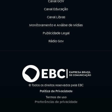
Canal GOV
(abre em nova aba)
Canal Educação
(abre em nova aba)
Canal Libras
(abre em nova aba)
Monitoramento e Análise de Mídias
(abre em nova aba)
Publicidade Legal
(abre em nova aba)
Rádio Gov
(abre em nova aba)
© Todos os direitos reservados pela EBC
Política de Privacidade
(abre em nova aba)
Termos de uso
(abre em nova aba)
Preferências de privacidade