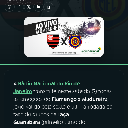
03
PROGRAMAÇÃO
04
PROGRAMAS
05
PODCASTS
06
VIDEOCASTS
A
Rádio Nacional do Rio de
07
ÚLTIMAS
Janeiro
transmite neste sábado (7) todas
as emoções de
Flamengo x Madureira
,
jogo válido pela sexta e última rodada da
08
FESTIVAL DE MÚSICA
fase de grupos da
Taça
Guanabara
(primeiro turno do
ACOMPANHE A RÁDIO NACIONAL