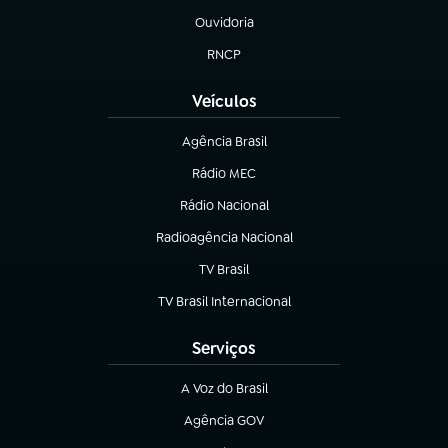
Ouvidoria
(abre em nova aba)
RNCP
(abre em nova aba)
Veículos
Agência Brasil
(abre em nova aba)
Rádio MEC
(abre em nova aba)
Rádio Nacional
Radioagência Nacional
(abre em nova aba)
TV Brasil
(abre em nova aba)
TV Brasil Internacional
(abre em nova aba)
Serviços
A Voz do Brasil
(abre em nova aba)
Agência GOV
(abre em nova aba)