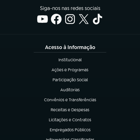
Siga-nos nas redes sociais
Acesso à Informação
Institucional
(abre em nova aba)
Ações e Programas
(abre em nova aba)
Participação Social
(abre em nova aba)
Auditorias
(abre em nova aba)
Convênios e Transferências
(abre em nova aba)
Receitas e Despesas
(abre em nova aba)
Licitações e Contratos
(abre em nova aba)
Empregados Públicos
(abre em nova aba)
Informações Classificadas