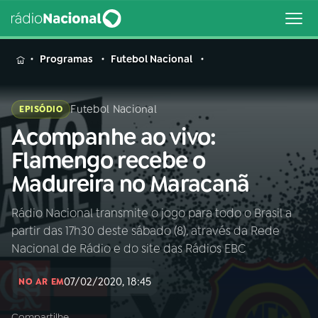
MENU
Programas
Futebol Nacional
Futebol Nacional
EPISÓDIO
Acompanhe ao vivo:
Buscar
na
Flamengo recebe o
Rádio
Buscar
Madureira no Maracanã
Nacional
Rádio Nacional transmite o jogo para todo o Brasil a
AO VIVO
partir das 17h30 deste sábado (8), através da Rede
Nacional de Rádio e do site das Rádios EBC
01
INÍCIO
07/02/2020, 18:45
NO AR EM
02
A RÁDIO
Compartilhe