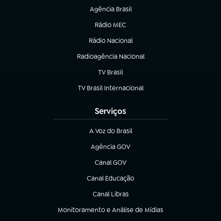
Agência Brasil
(abre em nova aba)
Rádio MEC
(abre em nova aba)
Rádio Nacional
Radioagência Nacional
(abre em nova aba)
TV Brasil
(abre em nova aba)
TV Brasil Internacional
(abre em nova aba)
Serviços
A Voz do Brasil
(abre em nova aba)
Agência GOV
(abre em nova aba)
Canal GOV
(abre em nova aba)
Canal Educação
(abre em nova aba)
Canal Libras
(abre em nova aba)
Monitoramento e Análise de Mídias
(abre em nova aba)