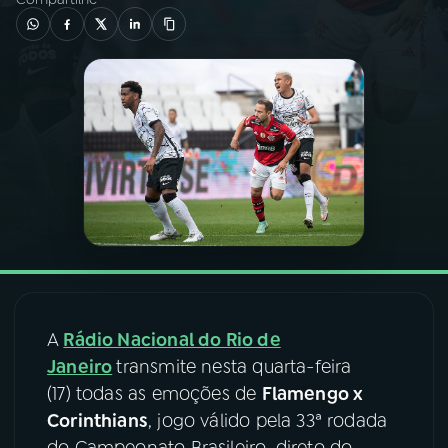
03
PROGRAMAÇÃO
04
PROGRAMAS
05
PODCASTS
06
VIDEOCASTS
07
ÚLTIMAS
A
Rádio Nacional do Rio de
Janeiro
transmite nesta quarta-feira
08
FESTIVAL DE MÚSICA
(17) todas as emoções de
Flamengo x
Corinthians
, jogo válido pela 33ª rodada
ACOMPANHE A RÁDIO NACIONAL
do Campeonato Brasileiro, direto do