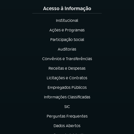
Acesso à Informação
Institucional
(abre em nova aba)
Ações e Programas
(abre em nova aba)
Participação Social
(abre em nova aba)
Auditorias
(abre em nova aba)
Convênios e Transferências
(abre em nova aba)
Receitas e Despesas
(abre em nova aba)
Licitações e Contratos
(abre em nova aba)
Empregados Públicos
(abre em nova aba)
Informações Classificadas
(abre em nova aba)
SIC
(abre em nova aba)
Perguntas Frequentes
(abre em nova aba)
Dados Abertos
(abre em nova aba)