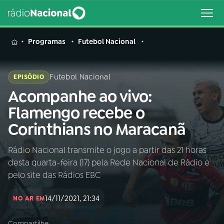
MENU
Programas
Futebol Nacional
Futebol Nacional
EPISÓDIO
Acompanhe ao vivo:
Buscar
na
Flamengo recebe o
Rádio
Buscar
Corinthians no Maracanã
Nacional
Rádio Nacional transmite o jogo a partir das 21 horas
AO VIVO
desta quarta-feira (17) pela Rede Nacional de Rádio e
pelo site das Rádios EBC
01
INÍCIO
14/11/2021, 21:34
NO AR EM
02
A RÁDIO
Compartilhe