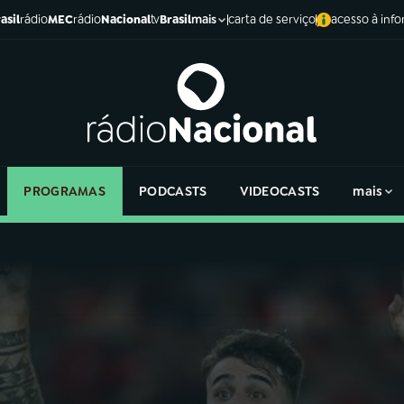
asil
rádio
MEC
rádio
Nacional
tv
Brasil
carta de serviço
acesso à inf
mais
PROGRAMAS
PODCASTS
VIDEOCASTS
mais