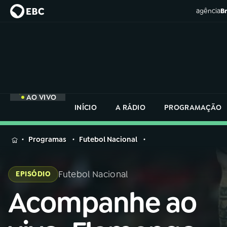
agência
Br
AO VIVO
INÍCIO
A RÁDIO
PROGRAMAÇÃO
MENU
Programas
Futebol Nacional
Buscar
na
Futebol Nacional
EPISÓDIO
Rádio
Buscar
Nacional
Acompanhe ao
Buscar
na
Rádio
AO VIVO