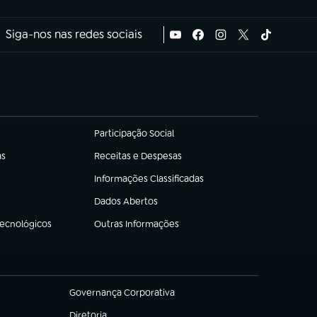
Siga-nos nas redes sociais
Participação Social
(abre em nova aba)
as
Receitas e Despesas
(abre em nova aba)
Informações Classificadas
(abre em nova aba)
Dados Abertos
(abre em nova aba)
Tecnológicos
Outras Informações
(abre em nova aba)
Governança Corporativa
(abre em nova aba)
Diretoria