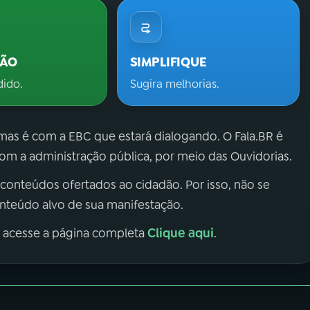
ÇÃO
SIMPLIFIQUE
dido.
Sugira melhorias.
 mas é com a EBC que estará dialogando. O Fala.BR é
m a administração pública, por meio das Ouvidorias.
 conteúdos ofertados ao cidadão. Por isso, não se
onteúdo alvo de sua manifestação.
Clique aqui
, acesse a página completa
.