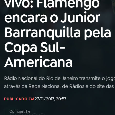
vivo: Flamengo
Nacional
encara o Junior
01
INÍCIO
Barranquilla pela
02
A RÁDIO
Copa Sul-
03
PROGRAMAÇÃO
Americana
04
PROGRAMAS
Rádio Nacional do Rio de Janeiro transmite o jogo 
05
PODCASTS
através da Rede Nacional de Rádios e do site das
27/11/2017, 20:57
PUBLICADO EM
06
VIDEOCASTS
Compartilhe