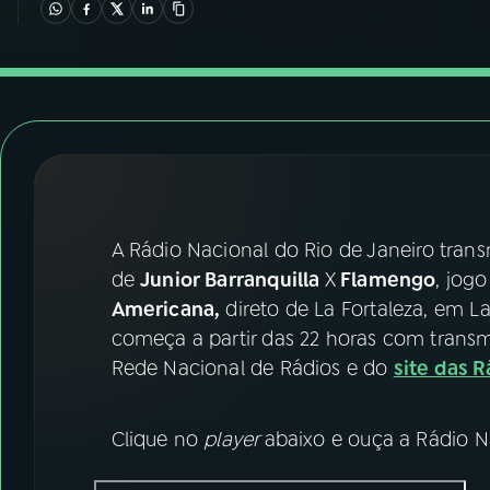
07
ÚLTIMAS
08
FESTIVAL DE MÚSICA
ACOMPANHE A RÁDIO NACIONAL
YouTube
Facebook
A Rádio Nacional do Rio de Janeiro
trans
Instagram
X
de
Junior Barranquilla
X
Flamengo
, jog
TikTok
Americana,
direto de La Fortaleza, em L
começa a partir das 22 horas com transm
Rede Nacional de Rádios e do
site das 
Clique no
player
abaixo e ouça a Rádio N