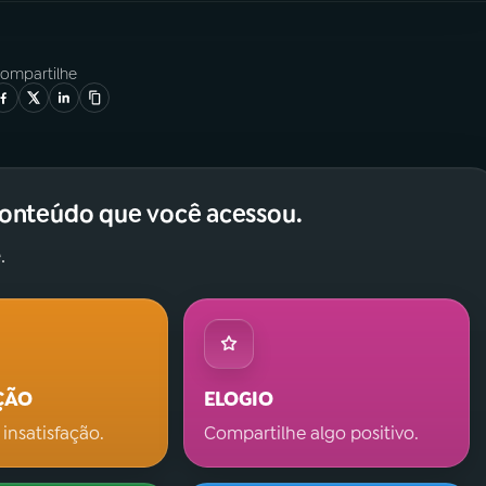
ompartilhe
conteúdo que você acessou.
.
ÇÃO
ELOGIO
 insatisfação.
Compartilhe algo positivo.