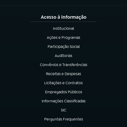
Acesso à Informação
Institucional
(abre em nova aba)
Ações e Programas
(abre em nova aba)
Participação Social
(abre em nova aba)
Auditorias
(abre em nova aba)
Convênios e Transferências
(abre em nova aba)
Receitas e Despesas
(abre em nova aba)
Licitações e Contratos
(abre em nova aba)
Empregados Públicos
(abre em nova aba)
Informações Classificadas
(abre em nova aba)
SIC
(abre em nova aba)
Perguntas Frequentes
(abre em nova aba)