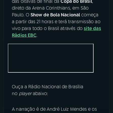
das oitavas de final da
Copa do Brasil
,
direto da Arena Corinthians, em São
YouTube
Facebook
Paulo. O
Show de Bola Nacional
começa
a partir das 21 horas e terá transmissão ao
Instagram
X
vivo para todo o Brasil através do
site das
Rádios EBC
.
TikTok
Ouça a Rádio Nacional de Brasília
no
player
abaixo:
A narração é de André Luiz Mendes e os