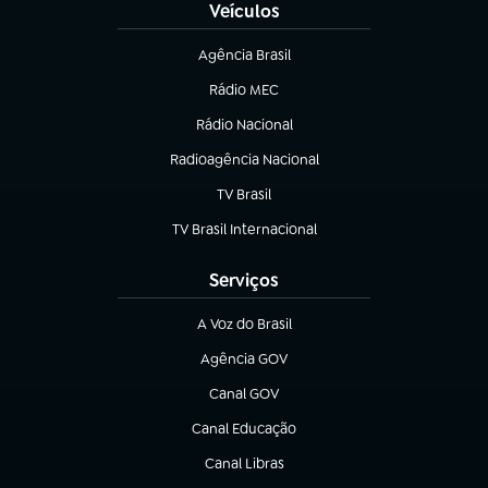
Veículos
Agência Brasil
(abre em nova aba)
Rádio MEC
(abre em nova aba)
Rádio Nacional
Radioagência Nacional
(abre em nova aba)
TV Brasil
(abre em nova aba)
TV Brasil Internacional
(abre em nova aba)
Serviços
A Voz do Brasil
(abre em nova aba)
Agência GOV
(abre em nova aba)
Canal GOV
(abre em nova aba)
Canal Educação
(abre em nova aba)
Canal Libras
(abre em nova aba)