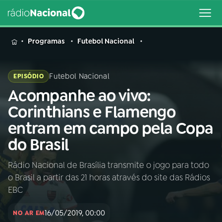
MENU
Programas
Futebol Nacional
Futebol Nacional
EPISÓDIO
Acompanhe ao vivo:
Buscar
na
Corinthians e Flamengo
Rádio
Buscar
entram em campo pela Copa
Nacional
do Brasil
AO VIVO
Rádio Nacional de Brasília transmite o jogo para todo
o Brasil a partir das 21 horas através do site das Rádios
01
INÍCIO
EBC
16/05/2019, 00:00
02
A RÁDIO
NO AR EM