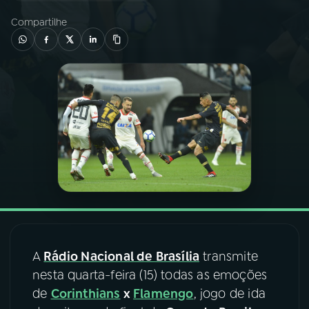
Compartilhe
03
PROGRAMAÇÃO
04
PROGRAMAS
05
PODCASTS
06
VIDEOCASTS
07
ÚLTIMAS
A
Rádio Nacional de Brasília
transmite
08
FESTIVAL DE MÚSICA
nesta quarta-feira (15) todas as emoções
de
Corinthians
x
Flamengo
, jogo de ida
ACOMPANHE A RÁDIO NACIONAL