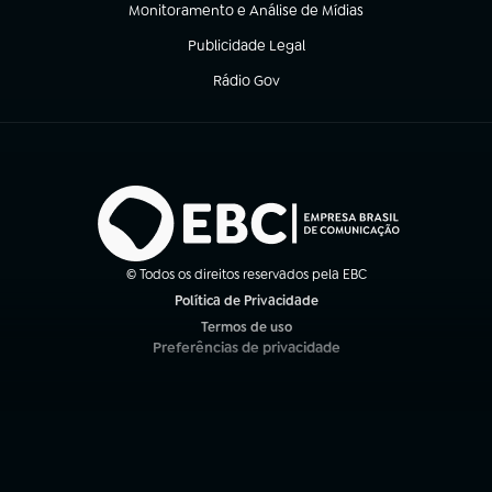
Monitoramento e Análise de Mídias
(abre em nova aba)
Publicidade Legal
(abre em nova aba)
Rádio Gov
(abre em nova aba)
© Todos os direitos reservados pela EBC
Política de Privacidade
(abre em nova aba)
Termos de uso
(abre em nova aba)
Preferências de privacidade