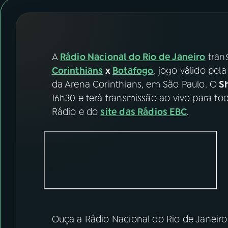
07
ÚLTIMAS
08
FESTIVAL DE MÚSICA
A
Rádio Nacional do Rio de Janeiro
tran
ACOMPANHE A RÁDIO NACIONAL
Corinthians
x
Botafogo
, jogo válido pel
da Arena Corinthians, em São Paulo. O
Sh
YouTube
Facebook
16h30 e terá transmissão ao vivo para to
Rádio e do
site das Rádios EBC
.
Instagram
X
TikTok
Ouça a Rádio Nacional do Rio de Janeir