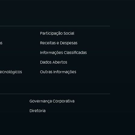
Participação Social
(abre em nova aba)
as
Receitas e Despesas
(abre em nova aba)
Informações Classificadas
(abre em nova aba)
Dados Abertos
(abre em nova aba)
Tecnológicos
Outras Informações
(abre em nova aba)
Governança Corporativa
(abre em nova aba)
Diretoria
(abre em nova aba)