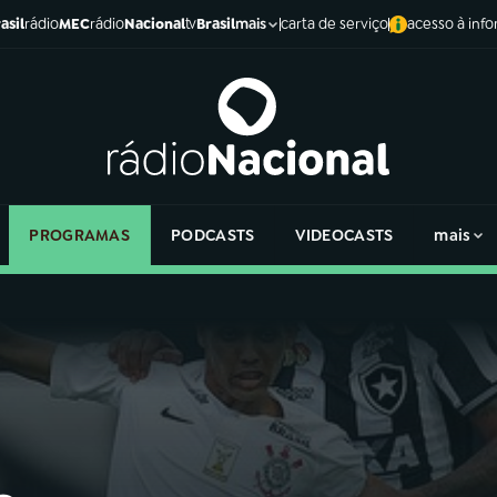
asil
rádio
MEC
rádio
Nacional
tv
Brasil
carta de serviço
acesso à inf
mais
PROGRAMAS
PODCASTS
VIDEOCASTS
mais