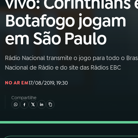
vivo: Corinthians 
Nacional
Botafogo jogam
01
INÍCIO
em São Paulo
02
A RÁDIO
Rádio Nacional transmite o jogo para todo o Brasi
03
PROGRAMAÇÃO
Nacional de Rádio e do site das Rádios EBC
04
PROGRAMAS
17/08/2019, 19:30
NO AR EM
Compartilhe
05
PODCASTS
06
VIDEOCASTS