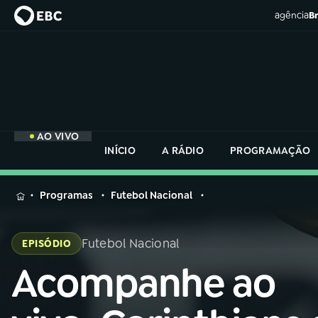
agência
Br
AO VIVO
INÍCIO
A RÁDIO
PROGRAMAÇÃO
MENU
Programas
Futebol Nacional
Buscar
na
Futebol Nacional
EPISÓDIO
Rádio
Buscar
Nacional
Acompanhe ao
Buscar
na
Rádio
AO VIVO