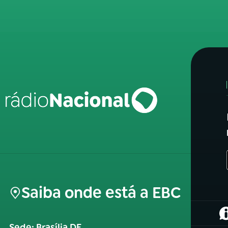
Saiba onde está a EBC
(
Sede: Brasília DF