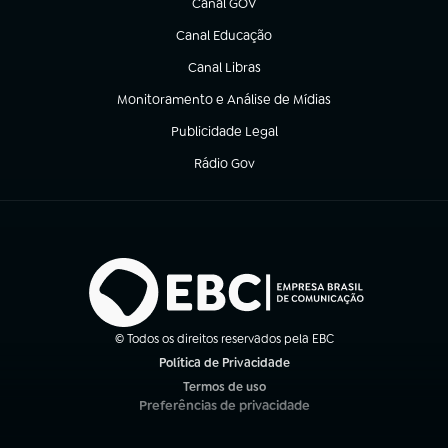
Canal GOV
(abre em nova aba)
Canal Educação
(abre em nova aba)
Canal Libras
(abre em nova aba)
Monitoramento e Análise de Mídias
(abre em nova aba)
Publicidade Legal
(abre em nova aba)
Rádio Gov
(abre em nova aba)
© Todos os direitos reservados pela EBC
Política de Privacidade
(abre em nova aba)
Termos de uso
(abre em nova aba)
Preferências de privacidade