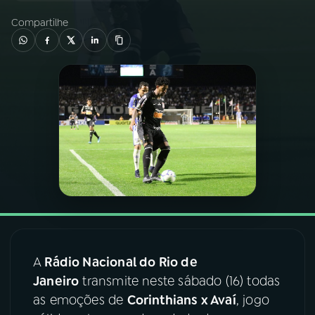
Compartilhe
03
PROGRAMAÇÃO
04
PROGRAMAS
05
PODCASTS
06
VIDEOCASTS
07
ÚLTIMAS
A
Rádio Nacional do Rio de
08
FESTIVAL DE MÚSICA
Janeiro
transmite neste sábado (16) todas
as emoções de
Corinthians x Avaí
, jogo
ACOMPANHE A RÁDIO NACIONAL