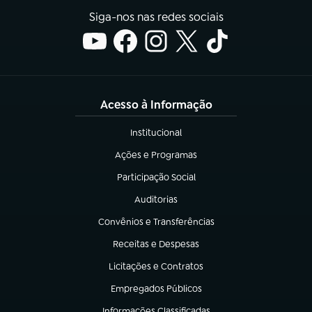
Siga-nos nas redes sociais
Acesso à Informação
Institucional
(abre em nova aba)
Ações e Programas
(abre em nova aba)
Participação Social
(abre em nova aba)
Auditorias
(abre em nova aba)
Convênios e Transferências
(abre em nova aba)
Receitas e Despesas
(abre em nova aba)
Licitações e Contratos
(abre em nova aba)
Empregados Públicos
(abre em nova aba)
Informações Classificadas