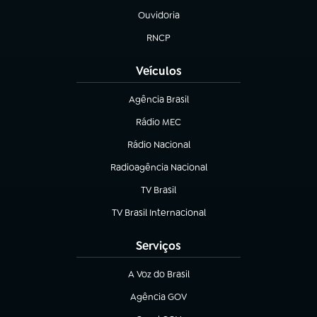
Ouvidoria
(abre em nova aba)
RNCP
(abre em nova aba)
Veículos
Agência Brasil
(abre em nova aba)
Rádio MEC
(abre em nova aba)
Rádio Nacional
Radioagência Nacional
(abre em nova aba)
TV Brasil
(abre em nova aba)
TV Brasil Internacional
(abre em nova aba)
Serviços
A Voz do Brasil
(abre em nova aba)
Agência GOV
(abre em nova aba)