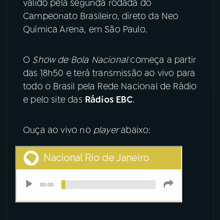
válido pela segunda rodada do
Campeonato Brasileiro, direto da Neo
YouTube
Facebook
Química Arena, em São Paulo.
Instagram
X
O
Show de Bola Nacional
começa a partir
TikTok
das 18h50 e terá transmissão ao vivo para
todo o Brasil pela Rede Nacional de Rádio
e pelo site das
Rádios EBC
.
Ouça ao vivo no
player
abaixo: