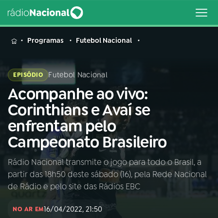
MENU
Programas
Futebol Nacional
Futebol Nacional
EPISÓDIO
Acompanhe ao vivo:
Buscar
na
Corinthians e Avaí se
Rádio
Buscar
enfrentam pelo
Nacional
Campeonato Brasileiro
AO VIVO
Rádio Nacional transmite o jogo para todo o Brasil, a
partir das 18h50 deste sábado (16), pela Rede Nacional
01
INÍCIO
de Rádio e pelo site das Rádios EBC
16/04/2022, 21:50
02
A RÁDIO
NO AR EM