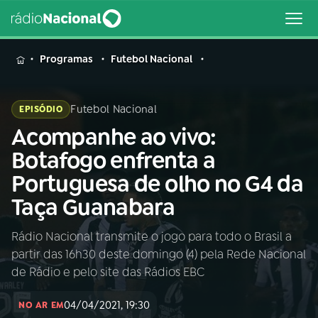
MENU
Programas
Futebol Nacional
Futebol Nacional
EPISÓDIO
Acompanhe ao vivo:
Buscar
na
Botafogo enfrenta a
Rádio
Buscar
Portuguesa de olho no G4 da
Nacional
Taça Guanabara
AO VIVO
Rádio Nacional transmite o jogo para todo o Brasil a
partir das 16h30 deste domingo (4) pela Rede Nacional
01
INÍCIO
de Rádio e pelo site das Rádios EBC
04/04/2021, 19:30
02
A RÁDIO
NO AR EM