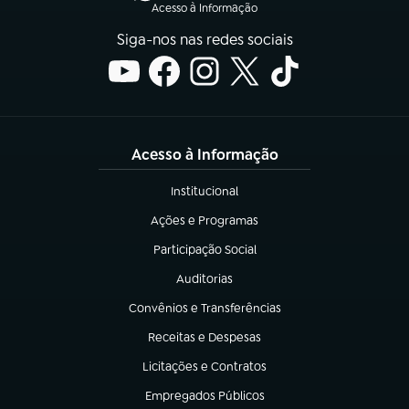
Acesso à Informação
Siga-nos nas redes sociais
Acesso à Informação
Institucional
(abre em nova aba)
Ações e Programas
(abre em nova aba)
Participação Social
(abre em nova aba)
Auditorias
(abre em nova aba)
Convênios e Transferências
(abre em nova aba)
Receitas e Despesas
(abre em nova aba)
Licitações e Contratos
(abre em nova aba)
Empregados Públicos
(abre em nova aba)