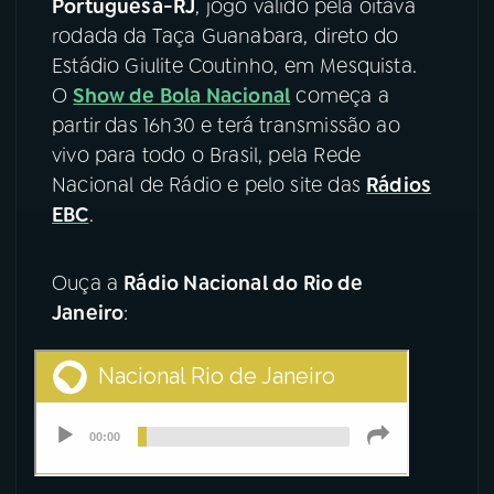
Portuguesa-RJ
, jogo válido pela oitava
rodada da Taça Guanabara, direto do
YouTube
Facebook
Estádio Giulite Coutinho, em Mesquista.
O
Show de Bola Nacional
começa a
Instagram
X
partir das 16h30 e terá transmissão ao
vivo para todo o Brasil, pela Rede
TikTok
Nacional de Rádio e pelo site das
Rádios
EBC
.
Ouça a
Rádio Nacional do Rio de
Janeiro
: