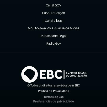
Canal GOV
(abre em nova aba)
Canal Educação
(abre em nova aba)
Canal Libras
(abre em nova aba)
Monitoramento e Análise de Mídias
(abre em nova aba)
Publicidade Legal
(abre em nova aba)
Rádio Gov
(abre em nova aba)
© Todos os direitos reservados pela EBC
Política de Privacidade
(abre em nova aba)
Termos de uso
(abre em nova aba)
Preferências de privacidade