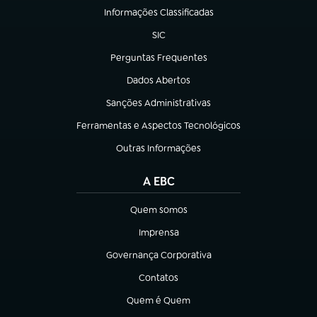
Informações Classificadas
(abre em nova aba)
SIC
(abre em nova aba)
Perguntas Frequentes
(abre em nova aba)
Dados Abertos
(abre em nova aba)
Sanções Administrativas
(abre em nova aba)
Ferramentas e Aspectos Tecnológicos
(abre em nova aba)
Outras Informações
(abre em nova aba)
A EBC
Quem somos
(abre em nova aba)
Imprensa
(abre em nova aba)
Governança Corporativa
(abre em nova aba)
Contatos
(abre em nova aba)
Quem é Quem
(abre em nova aba)