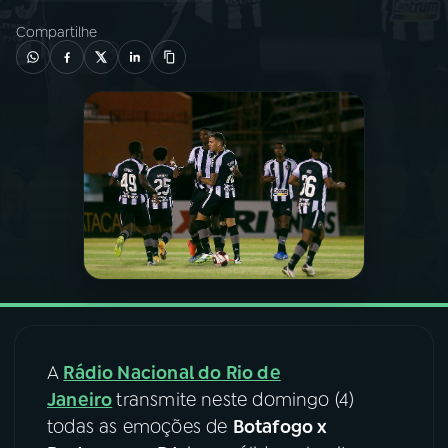
Compartilhe
03
PROGRAMAÇÃO
04
PROGRAMAS
05
PODCASTS
06
VIDEOCASTS
07
ÚLTIMAS
A
Rádio Nacional do Rio de
08
FESTIVAL DE MÚSICA
Janeiro
transmite neste domingo (4)
todas as emoções de
Botafogo x
ACOMPANHE A RÁDIO NACIONAL