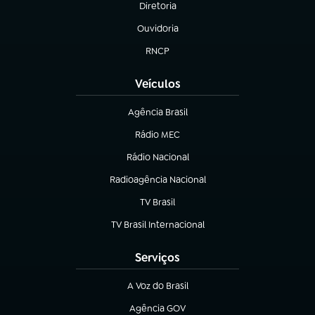
Diretoria
(abre em nova aba)
Ouvidoria
(abre em nova aba)
RNCP
(abre em nova aba)
Veículos
Agência Brasil
(abre em nova aba)
Rádio MEC
(abre em nova aba)
Rádio Nacional
Radioagência Nacional
(abre em nova aba)
TV Brasil
(abre em nova aba)
TV Brasil Internacional
(abre em nova aba)
Serviços
A Voz do Brasil
(abre em nova aba)
Agência GOV
(abre em nova aba)