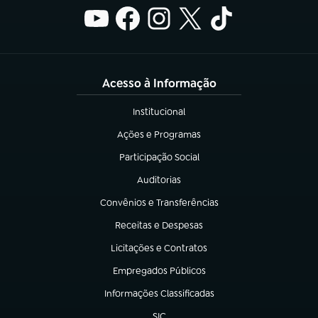
Acesso à Informação
Institucional
(abre em nova aba)
Ações e Programas
(abre em nova aba)
Participação Social
(abre em nova aba)
Auditorias
(abre em nova aba)
Convênios e Transferências
(abre em nova aba)
Receitas e Despesas
(abre em nova aba)
Licitações e Contratos
(abre em nova aba)
Empregados Públicos
(abre em nova aba)
Informações Classificadas
(abre em nova aba)
SIC