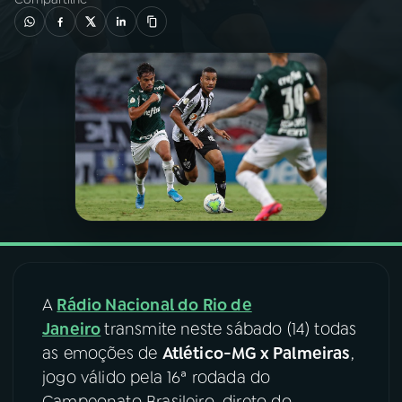
03
PROGRAMAÇÃO
04
PROGRAMAS
05
PODCASTS
06
VIDEOCASTS
07
ÚLTIMAS
A
Rádio Nacional do Rio de
Janeiro
transmite neste sábado (14) todas
08
FESTIVAL DE MÚSICA
as emoções de
Atlético-MG x Palmeiras
,
jogo válido pela 16ª rodada do
ACOMPANHE A RÁDIO NACIONAL
Campeonato Brasileiro, direto do