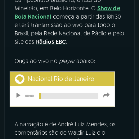
Mineirão, em Belo Horizonte. O
Show de
YouTube
Facebook
Bola Nacional
começa a partir das 18h30
e terá transmissão ao vivo para todo o
Instagram
X
Brasil, pela Rede Nacional de Rádio e pelo
site das
Rádios EBC
.
TikTok
Ouça ao vivo no
player
abaixo:
A narração é de André Luiz Mendes, os
comentários são de Waldir Luiz e o