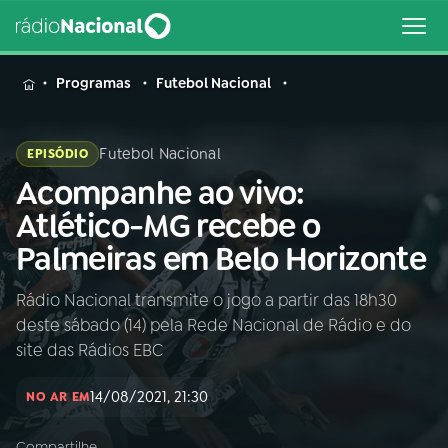
MENU
Programas
Futebol Nacional
Futebol Nacional
EPISÓDIO
Acompanhe ao vivo:
Buscar
na
Atlético-MG recebe o
Rádio
Buscar
Palmeiras em Belo Horizonte
Nacional
Rádio Nacional transmite o jogo a partir das 18h30
AO VIVO
deste sábado (14) pela Rede Nacional de Rádio e do
site das Rádios EBC
01
INÍCIO
14/08/2021, 21:30
NO AR EM
02
A RÁDIO
Compartilhe