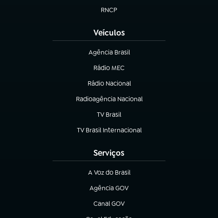
RNCP
(abre em nova aba)
Veículos
Agência Brasil
(abre em nova aba)
Rádio MEC
(abre em nova aba)
Rádio Nacional
Radioagência Nacional
(abre em nova aba)
TV Brasil
(abre em nova aba)
TV Brasil Internacional
(abre em nova aba)
Serviços
A Voz do Brasil
(abre em nova aba)
Agência GOV
(abre em nova aba)
Canal GOV
(abre em nova aba)