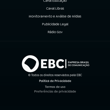
Canal Educação
(abre em nova aba)
Canal Libras
(abre em nova aba)
Monitoramento e Análise de Mídias
(abre em nova aba)
Publicidade Legal
(abre em nova aba)
Rádio Gov
(abre em nova aba)
© Todos os direitos reservados pela EBC
Política de Privacidade
(abre em nova aba)
Termos de uso
(abre em nova aba)
Preferências de privacidade