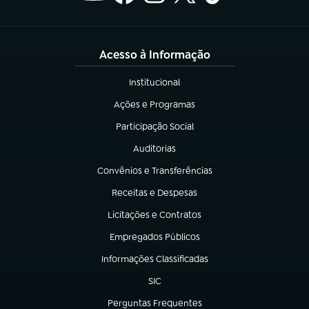
Acesso à Informação
Institucional
(abre em nova aba)
Ações e Programas
(abre em nova aba)
Participação Social
(abre em nova aba)
Auditorias
(abre em nova aba)
Convênios e Transferências
(abre em nova aba)
Receitas e Despesas
(abre em nova aba)
Licitações e Contratos
(abre em nova aba)
Empregados Públicos
(abre em nova aba)
Informações Classificadas
(abre em nova aba)
SIC
(abre em nova aba)
Perguntas Frequentes
(abre em nova aba)