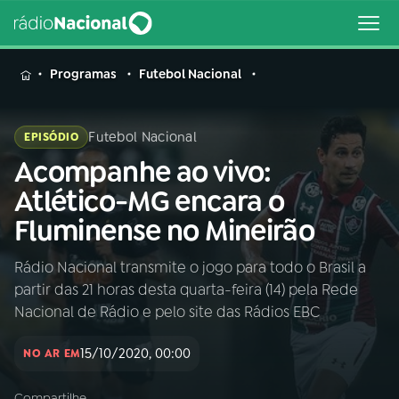
MENU
Programas
Futebol Nacional
Futebol Nacional
EPISÓDIO
Acompanhe ao vivo:
Buscar
na
Atlético-MG encara o
Rádio
Buscar
Fluminense no Mineirão
Nacional
Rádio Nacional transmite o jogo para todo o Brasil a
AO VIVO
partir das 21 horas desta quarta-feira (14) pela Rede
Nacional de Rádio e pelo site das Rádios EBC
01
INÍCIO
15/10/2020, 00:00
NO AR EM
02
A RÁDIO
Compartilhe