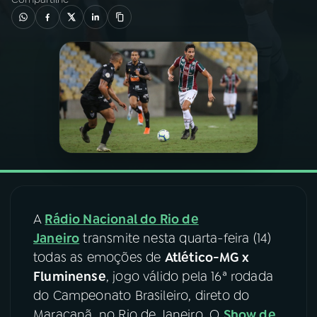
03
PROGRAMAÇÃO
04
PROGRAMAS
05
PODCASTS
06
VIDEOCASTS
A
Rádio Nacional do Rio de
07
ÚLTIMAS
Janeiro
transmite nesta quarta-feira (14)
todas as emoções de
Atlético-MG x
08
FESTIVAL DE MÚSICA
Fluminense
, jogo válido pela 16ª rodada
do Campeonato Brasileiro, direto do
ACOMPANHE A RÁDIO NACIONAL
Maracanã, no Rio de Janeiro. O
Show de