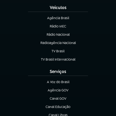
Veículos
Agência Brasil
(abre em nova aba)
Rádio MEC
(abre em nova aba)
Rádio Nacional
Radioagência Nacional
(abre em nova aba)
TV Brasil
(abre em nova aba)
TV Brasil Internacional
(abre em nova aba)
Serviços
A Voz do Brasil
(abre em nova aba)
Agência GOV
(abre em nova aba)
Canal GOV
(abre em nova aba)
Canal Educação
(abre em nova aba)
Canal Libras