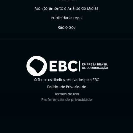
(abre em nova aba)
Monitoramento e Análise de Mídias
(abre em nova aba)
Publicidade Legal
(abre em nova aba)
Rádio Gov
(abre em nova aba)
© Todos os direitos reservados pela EBC
Política de Privacidade
(abre em nova aba)
Termos de uso
(abre em nova aba)
Preferências de privacidade