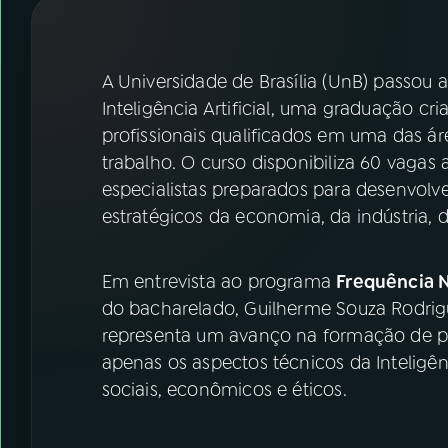
07
ÚLTIMAS
08
FESTIVAL DE MÚSICA
A Universidade de Brasília (UnB) passou 
Inteligência Artificial, uma graduação c
profissionais qualificados em uma das 
ACOMPANHE A RÁDIO NACIONAL
trabalho. O curso disponibiliza 60 vagas
YouTube
Facebook
especialistas preparados para desenvolve
estratégicos da economia, da indústria, d
Instagram
X
TikTok
Em entrevista ao programa
Frequência 
do bacharelado, Guilherme Souza Rodrigu
representa um avanço na formação de p
apenas os aspectos técnicos da Inteligên
sociais, econômicos e éticos.