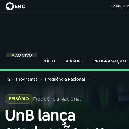
agência
Br
AO VIVO
INÍCIO
A RÁDIO
PROGRAMAÇÃO
MENU
Programas
Frequência Nacional
Buscar
na
Frequência Nacional
EPISÓDIO
Rádio
Buscar
Nacional
UnB lança
Buscar
na
Rádio
AO VIVO