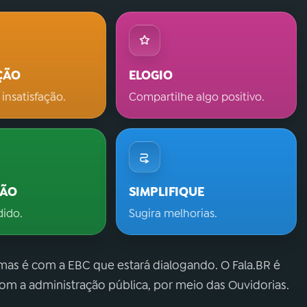
ÇÃO
ELOGIO
 insatisfação.
Compartilhe algo positivo.
ÇÃO
SIMPLIFIQUE
dido.
Sugira melhorias.
 mas é com a EBC que estará dialogando. O Fala.BR é
m a administração pública, por meio das Ouvidorias.