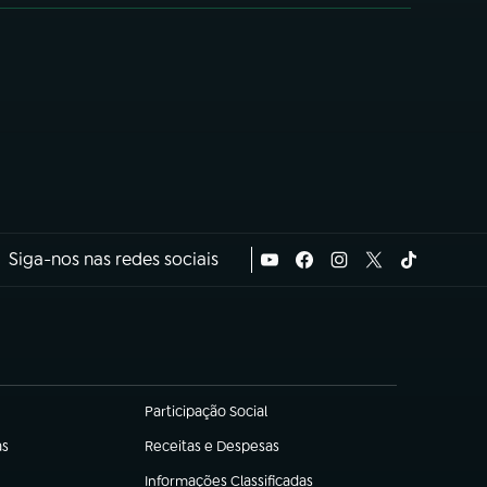
Siga-nos nas redes sociais
Participação Social
(abre em nova aba)
as
Receitas e Despesas
(abre em nova aba)
Informações Classificadas