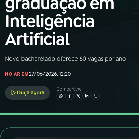
graduação em
Nacional
Inteligência
01
INÍCIO
Artificial
02
A RÁDIO
Novo bacharelado oferece 60 vagas por ano
03
PROGRAMAÇÃO
27/06/2026, 12:20
NO AR EM
04
PROGRAMAS
Compartilhe
Ouça agora
05
PODCASTS
06
VIDEOCASTS