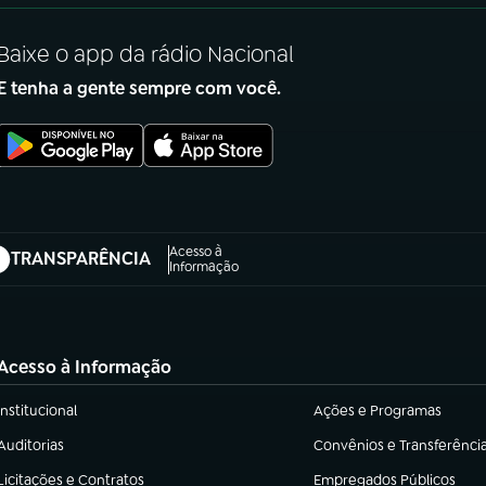
Baixe o app da rádio Nacional
E tenha a gente sempre com você.
Acesso à
TRANSPARÊNCIA
abre em nova aba)
Informação
Acesso à Informação
Institucional
Ações e Programas
(abre em nova aba)
(abre em nova aba)
Auditorias
Convênios e Transferênci
(abre em nova aba)
(abre em nova aba)
Licitações e Contratos
Empregados Públicos