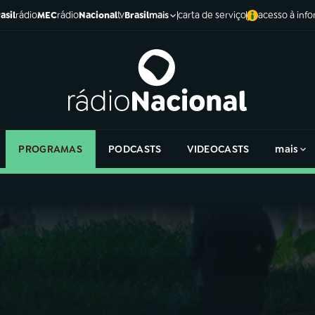
asil
rádio
MEC
rádio
Nacional
tv
Brasil
carta de serviço
acesso à inf
mais
PROGRAMAS
PODCASTS
VIDEOCASTS
mais