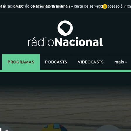
asil
rádio
MEC
rádio
Nacional
tv
Brasil
carta de serviço
acesso à inf
mais
PROGRAMAS
PODCASTS
VIDEOCASTS
mais