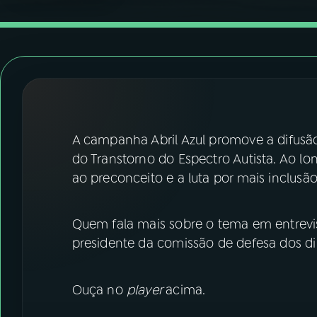
07
ÚLTIMAS
08
FESTIVAL DE MÚSICA
ACOMPANHE A RÁDIO NACIONAL
YouTube
Facebook
A campanha Abril Azul promove a difusã
do Transtorno do Espectro Autista. Ao 
Instagram
X
ao preconceito e a luta por mais inclusão 
TikTok
Quem fala mais sobre o tema em entrevis
presidente da comissão de defesa dos d
Ouça no
player
acima.