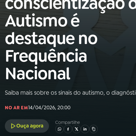
conscientização 
Nacional
Autismo é
01
INÍCIO
destaque no
02
A RÁDIO
Frequência
03
PROGRAMAÇÃO
Nacional
04
PROGRAMAS
Saiba mais sobre os sinais do autismo, o diagnós
05
PODCASTS
14/04/2026, 20:00
NO AR EM
06
VIDEOCASTS
Compartilhe
Ouça agora