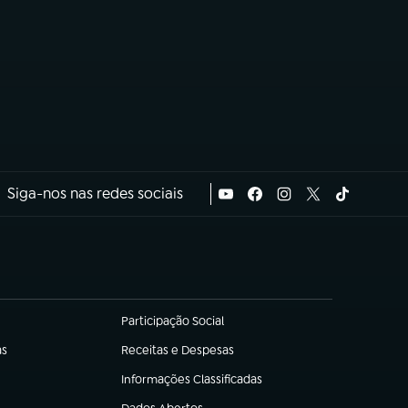
Siga-nos nas redes sociais
Participação Social
(abre em nova aba)
as
Receitas e Despesas
(abre em nova aba)
Informações Classificadas
(abre em nova aba)