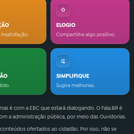
ÇÃO
ELOGIO
 insatisfação.
Compartilhe algo positivo.
ÇÃO
SIMPLIFIQUE
dido.
Sugira melhorias.
 mas é com a EBC que estará dialogando. O Fala.BR é
m a administração pública, por meio das Ouvidorias.
 conteúdos ofertados ao cidadão. Por isso, não se