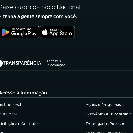
Baixe o app da rádio Nacional
E tenha a gente sempre com você.
Acesso à
TRANSPARÊNCIA
abre em nova aba)
Informação
Acesso à Informação
Institucional
Ações e Programas
(abre em nova aba)
(abre em nova aba)
Auditorias
Convênios e Transferênci
(abre em nova aba)
(abre em nova aba)
Licitações e Contratos
Empregados Públicos
(abre em nova aba)
(abre em nova aba)