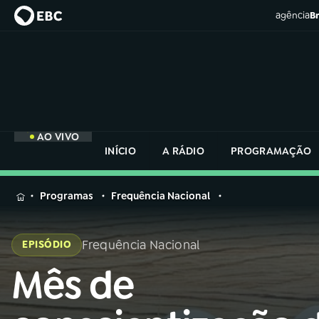
agência
Br
AO VIVO
INÍCIO
A RÁDIO
PROGRAMAÇÃO
MENU
Programas
Frequência Nacional
Buscar
na
Frequência Nacional
EPISÓDIO
Rádio
Buscar
Nacional
Mês de
Buscar
na
Rádio
AO VIVO