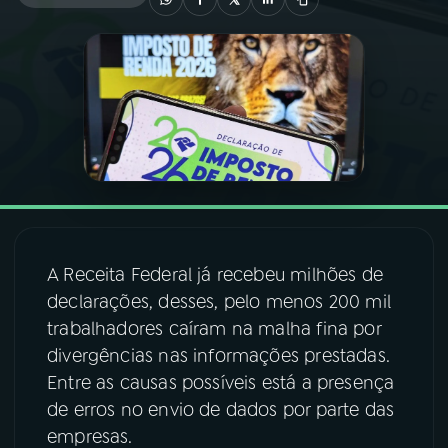
03
PROGRAMAÇÃO
04
PROGRAMAS
05
PODCASTS
06
VIDEOCASTS
A Receita Federal já recebeu milhões de
declarações, desses, pelo menos 200 mil
07
ÚLTIMAS
trabalhadores caíram na malha fina por
divergências nas informações prestadas.
08
FESTIVAL DE MÚSICA
Entre as causas possíveis está a presença
de erros no envio de dados por parte das
empresas.
ACOMPANHE A RÁDIO NACIONAL