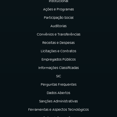
Institucional
(abre em nova aba)
Ações e Programas
(abre em nova aba)
Participação Social
(abre em nova aba)
Auditorias
(abre em nova aba)
Convênios e Transferências
(abre em nova aba)
Receitas e Despesas
(abre em nova aba)
Licitações e Contratos
(abre em nova aba)
Empregados Públicos
(abre em nova aba)
Informações Classificadas
(abre em nova aba)
SIC
(abre em nova aba)
Perguntas Frequentes
(abre em nova aba)
Dados Abertos
(abre em nova aba)
Sanções Administrativas
(abre em nova aba)
Ferramentas e Aspectos Tecnológicos
(abre em nova aba)