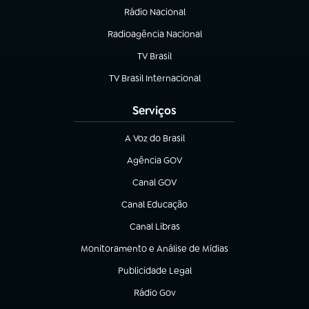
Rádio Nacional
Radioagência Nacional
(abre em nova aba)
TV Brasil
(abre em nova aba)
TV Brasil Internacional
(abre em nova aba)
Serviços
A Voz do Brasil
(abre em nova aba)
Agência GOV
(abre em nova aba)
Canal GOV
(abre em nova aba)
Canal Educação
(abre em nova aba)
Canal Libras
(abre em nova aba)
Monitoramento e Análise de Mídias
(abre em nova aba)
Publicidade Legal
(abre em nova aba)
Rádio Gov
(abre em nova aba)