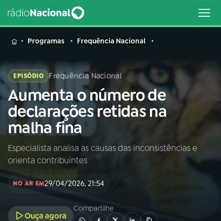
MENU
Programas
Frequência Nacional
Frequência Nacional
EPISÓDIO
Aumenta o número de
Buscar
na
declarações retidas na
Rádio
Buscar
malha fina
Nacional
Especialista analisa as causas das inconsistências e
AO VIVO
orienta contribuintes
01
INÍCIO
29/04/2026, 21:54
NO AR EM
Compartilhe
02
A RÁDIO
Ouça agora