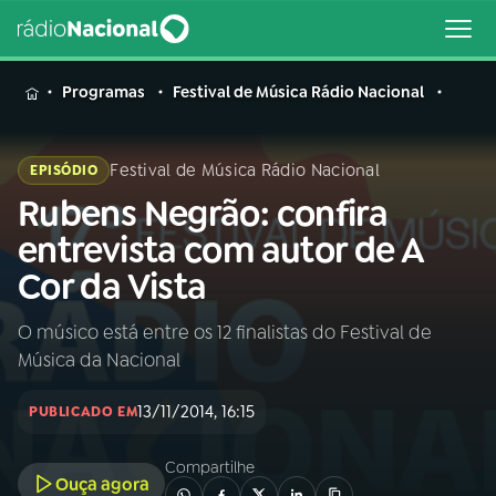
MENU
Programas
Festival de Música Rádio Nacional
Festival de Música Rádio Nacional
EPISÓDIO
Rubens Negrão: confira
Buscar
na
entrevista com autor de A
Rádio
Buscar
Cor da Vista
Nacional
O músico está entre os 12 finalistas do Festival de
AO VIVO
Música da Nacional
01
INÍCIO
13/11/2014, 16:15
PUBLICADO EM
Compartilhe
02
A RÁDIO
Ouça agora