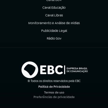
(abre em nova aba)
Canal Educação
(abre em nova aba)
Canal Libras
(abre em nova aba)
Monitoramento e Análise de Mídias
(abre em nova aba)
Publicidade Legal
(abre em nova aba)
Rádio Gov
(abre em nova aba)
© Todos os direitos reservados pela EBC
Política de Privacidade
(abre em nova aba)
Termos de uso
(abre em nova aba)
Preferências de privacidade