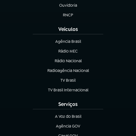
Ouvidoria
(abre em nova aba)
RNCP
(abre em nova aba)
Veículos
Agência Brasil
(abre em nova aba)
Rádio MEC
(abre em nova aba)
Rádio Nacional
Radioagência Nacional
(abre em nova aba)
TV Brasil
(abre em nova aba)
TV Brasil Internacional
(abre em nova aba)
Serviços
A Voz do Brasil
(abre em nova aba)
Agência GOV
(abre em nova aba)
Canal GOV