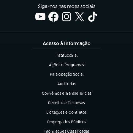
Siga-nos nas redes sociais
Acesso à Informação
Institucional
(abre em nova aba)
Ações e Programas
(abre em nova aba)
Participação Social
(abre em nova aba)
Auditorias
(abre em nova aba)
Convênios e Transferências
(abre em nova aba)
Receitas e Despesas
(abre em nova aba)
Licitações e Contratos
(abre em nova aba)
Empregados Públicos
(abre em nova aba)
Informações Classificadas