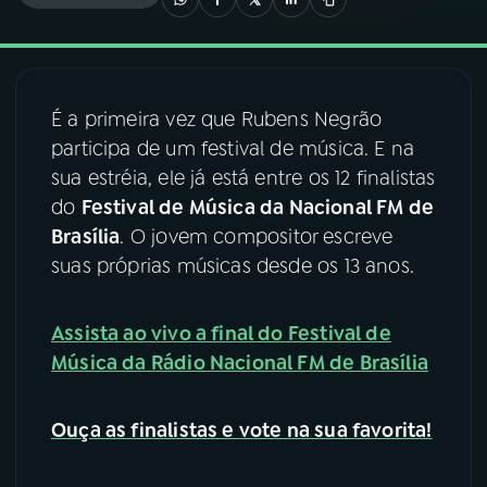
03
PROGRAMAÇÃO
É a primeira vez que Rubens Negrão
04
PROGRAMAS
participa de um festival de música. E na
sua estréia, ele já está entre os 12 finalistas
05
PODCASTS
do
Festival de Música da Nacional FM de
Brasília
. O jovem compositor escreve
suas próprias músicas desde os 13 anos.
06
VIDEOCASTS
Assista ao vivo a final do Festival de
07
ÚLTIMAS
Música da Rádio Nacional FM de Brasília
08
FESTIVAL DE MÚSICA
Ouça as finalistas e vote na sua favorita!
ACOMPANHE A RÁDIO NACIONAL