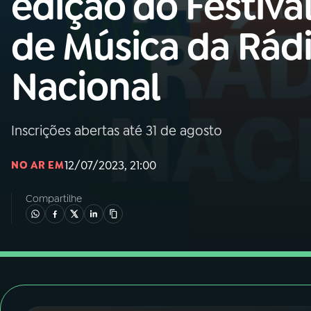
edição do Festiva
Nacional
de Música da Rád
01
INÍCIO
Nacional
02
A RÁDIO
Inscrições abertas até 31 de agosto
03
PROGRAMAÇÃO
12/07/2023, 21:00
NO AR EM
04
PROGRAMAS
Compartilhe
05
PODCASTS
06
VIDEOCASTS