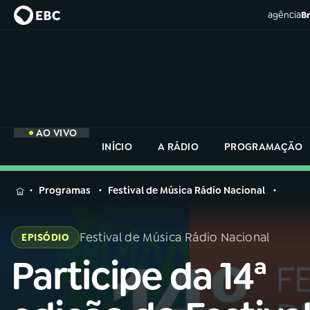
agência
Br
AO VIVO
INÍCIO
A RÁDIO
PROGRAMAÇÃO
MENU
Programas
Festival de Música Rádio Nacional
Buscar
na
Festival de Música Rádio Nacional
EPISÓDIO
Rádio
Buscar
Nacional
Participe da 14ª
Buscar
na
Rádio
AO VIVO