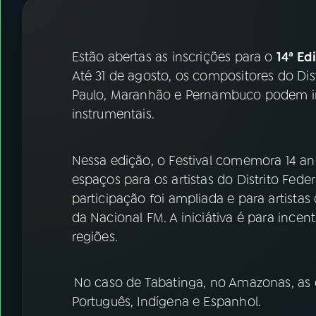
07
ÚLTIMAS
08
FESTIVAL DE MÚSICA
Estão abertas as inscrições para o
14ª Ed
Até 31 de agosto, os compositores do Dist
Paulo, Maranhão e Pernambuco podem in
ACOMPANHE A RÁDIO NACIONAL
instrumentais.
YouTube
Facebook
Nessa edição, o Festival comemora 14 an
Instagram
X
espaços para os artistas do Distrito Fede
TikTok
participação foi ampliada e para artist
da Nacional FM. A iniciátiva é para incen
regiões.
No caso de Tabatinga, no Amazonas, as 
Português, Indígena e Espanhol.