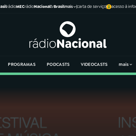
asil
rádio
MEC
rádio
Nacional
tv
Brasil
carta de serviço
acesso à inf
mais
PROGRAMAS
PODCASTS
VIDEOCASTS
mais