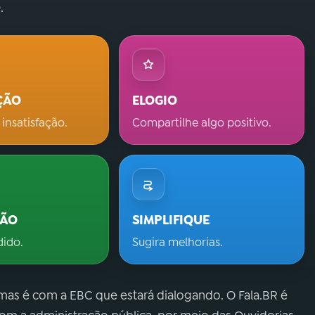
.
ÇÃO
ELOGIO
 insatisfação.
Compartilhe algo positivo.
ÇÃO
SIMPLIFIQUE
dido.
Sugira melhorias.
 mas é com a EBC que estará dialogando. O Fala.BR é