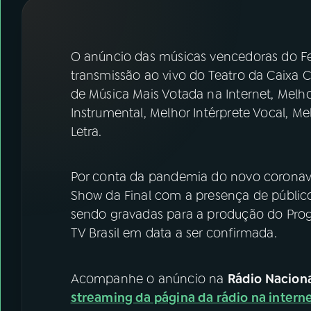
07
ÚLTIMAS
08
FESTIVAL DE MÚSICA
O anúncio das músicas vencedoras do Fe
transmissão ao vivo do Teatro da Caixa C
de Música Mais Votada na Internet, Melhor
ACOMPANHE A RÁDIO NACIONAL
Instrumental, Melhor Intérprete Vocal, M
YouTube
Facebook
Letra.
Instagram
X
Por conta da pandemia do novo coronavi
TikTok
Show da Final com a presença de público,
sendo gravadas para a produção do Progr
TV Brasil em data a ser confirmada.
Acompanhe o anúncio na
Rádio Naciona
streaming da página da rádio na intern