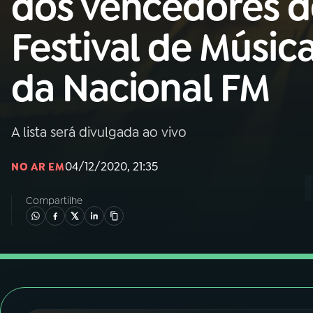
dos vencedores 
Nacional
Festival de Músic
01
INÍCIO
da Nacional FM
02
A RÁDIO
A lista será divulgada ao vivo
03
PROGRAMAÇÃO
04/12/2020, 21:35
NO AR EM
04
PROGRAMAS
Compartilhe
05
PODCASTS
06
VIDEOCASTS