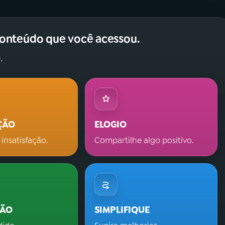
conteúdo que você acessou.
.
ÇÃO
ELOGIO
 insatisfação.
Compartilhe algo positivo.
ÇÃO
SIMPLIFIQUE