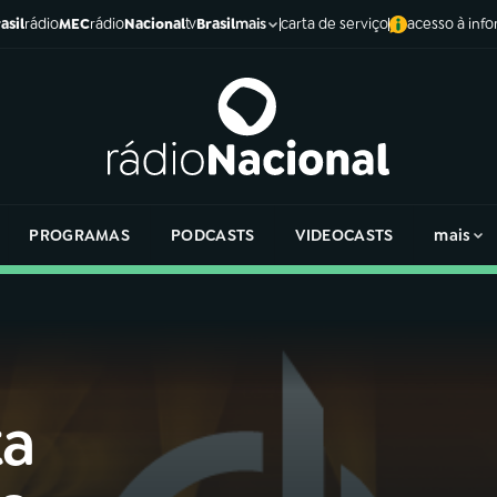
asil
rádio
MEC
rádio
Nacional
tv
Brasil
carta de serviço
acesso à inf
mais
PROGRAMAS
PODCASTS
VIDEOCASTS
mais
ta