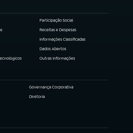
Participação Social
(abre em nova aba)
as
Receitas e Despesas
(abre em nova aba)
Informações Classificadas
(abre em nova aba)
Dados Abertos
(abre em nova aba)
Tecnológicos
Outras Informações
(abre em nova aba)
Governança Corporativa
(abre em nova aba)
Diretoria
(abre em nova aba)