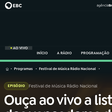
agência
Br
AO VIVO
INÍCIO
A RÁDIO
PROGRAMAÇÃO
MENU
Programas
Festival de Música Rádio Nacional
Buscar
na
Festival de Música Rádio Nacional
EPISÓDIO
Rádio
Buscar
Nacional
Ouça ao vivo a lis
Buscar
na
Rádio
AO VIVO