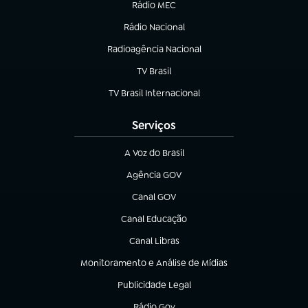
Rádio MEC
(abre em nova aba)
Rádio Nacional
Radioagência Nacional
(abre em nova aba)
TV Brasil
(abre em nova aba)
TV Brasil Internacional
(abre em nova aba)
Serviços
A Voz do Brasil
(abre em nova aba)
Agência GOV
(abre em nova aba)
Canal GOV
(abre em nova aba)
Canal Educação
(abre em nova aba)
Canal Libras
(abre em nova aba)
Monitoramento e Análise de Mídias
(abre em nova aba)
Publicidade Legal
(abre em nova aba)
Rádio Gov