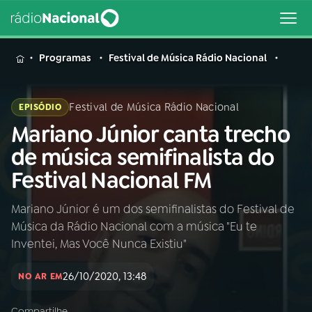
MENU
Programas
Festival de Música Rádio Nacional
Festival de Música Rádio Nacional
EPISÓDIO
Mariano Júnior canta trecho
Buscar
na
de música semifinalista do
Rádio
Buscar
Festival Nacional FM
Nacional
Mariano Júnior é um dos semifinalistas do Festival de
AO VIVO
Música da Rádio Nacional com a música "Eu te
Inventei, Mas Você Nunca Existiu"
01
INÍCIO
26/10/2020, 13:48
NO AR EM
02
A RÁDIO
Compartilhe