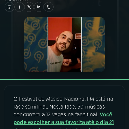
03
PROGRAMAÇÃO
04
PROGRAMAS
05
PODCASTS
06
VIDEOCASTS
07
ÚLTIMAS
O Festival de Música Nacional FM está na
fase semifinal. Nesta fase, 50 músicas
08
FESTIVAL DE MÚSICA
concorrem a 12 vagas na fase final.
Você
pode escolher a sua favorita até o dia 21
ACOMPANHE A RÁDIO NACIONAL