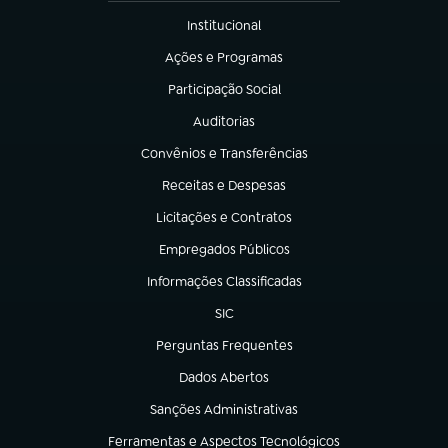
Institucional
(abre em nova aba)
Ações e Programas
(abre em nova aba)
Participação Social
(abre em nova aba)
Auditorias
(abre em nova aba)
Convênios e Transferências
(abre em nova aba)
Receitas e Despesas
(abre em nova aba)
Licitações e Contratos
(abre em nova aba)
Empregados Públicos
(abre em nova aba)
Informações Classificadas
(abre em nova aba)
SIC
(abre em nova aba)
Perguntas Frequentes
(abre em nova aba)
Dados Abertos
(abre em nova aba)
Sanções Administrativas
(abre em nova aba)
Ferramentas e Aspectos Tecnológicos
(abre em nova aba)