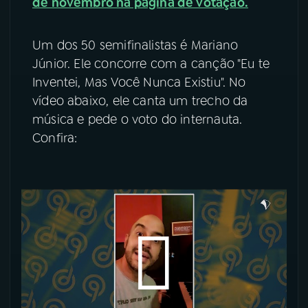
de novembro na página de votação.
YouTube
Facebook
Um dos 50 semifinalistas é Mariano
Instagram
X
Júnior. Ele concorre com a canção "Eu te
Inventei, Mas Você Nunca Existiu". No
TikTok
vídeo abaixo, ele canta um trecho da
música e pede o voto do internauta.
Confira: