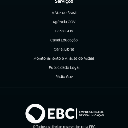
Serviços
A Voz do Brasil
(abre em nova aba)
Agência GOV
(abre em nova aba)
Canal GOV
(abre em nova aba)
Canal Educação
(abre em nova aba)
Canal Libras
(abre em nova aba)
Monitoramento e Análise de Mídias
(abre em nova aba)
Publicidade Legal
(abre em nova aba)
Rádio Gov
(abre em nova aba)
© Todos os direitos reservados pela EBC