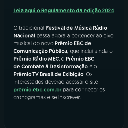
Leia aqui o Regulamento da edição 2024
YouTube
Facebook
Instagram
X
O tradicional
Festival de Música Rádio
Nacional
passa agora a pertencer ao eixo
TikTok
musical do novo
Prêmio EBC de
Comunicação Pública
, que inclui ainda o
Prêmio Rádio MEC
,
o
Prêmio EBC
de Combate à Desinformação
e o
Prêmio TV Brasil de Exibição
. Os
interessados deverão acessar o site
premio.ebc.com.br
para conhecer os
cronogramas e se inscrever.