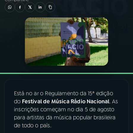
03
PROGRAMAÇÃO
04
PROGRAMAS
05
PODCASTS
06
VIDEOCASTS
Está no ar o Regulamento da 15ª edição
07
ÚLTIMAS
do
Festival de Música Rádio Nacional
. As
inscrições começam no dia 5 de agosto
08
FESTIVAL DE MÚSICA
para artistas da música popular brasileira
de todo o país.
ACOMPANHE A RÁDIO NACIONAL