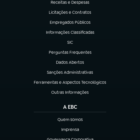
Receitas e Despesas
(abre em nova aba)
Licitações e Contratos
(abre em nova aba)
Empregados Públicos
(abre em nova aba)
Informações Classificadas
(abre em nova aba)
SIC
(abre em nova aba)
Perguntas Frequentes
(abre em nova aba)
Dados Abertos
(abre em nova aba)
Sanções Administrativas
(abre em nova aba)
Ferramentas e Aspectos Tecnológicos
(abre em nova aba)
Outras Informações
(abre em nova aba)
A EBC
Quem somos
(abre em nova aba)
Imprensa
(abre em nova aba)
Governança Corporativa