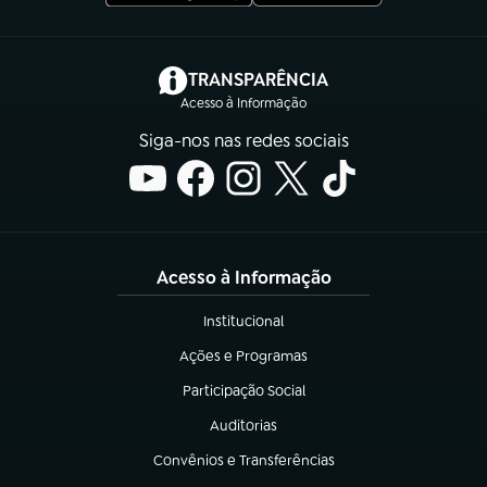
(abre em nova aba)
TRANSPARÊNCIA
Acesso à Informação
Siga-nos nas redes sociais
Acesso à Informação
Institucional
(abre em nova aba)
Ações e Programas
(abre em nova aba)
Participação Social
(abre em nova aba)
Auditorias
(abre em nova aba)
Convênios e Transferências
(abre em nova aba)