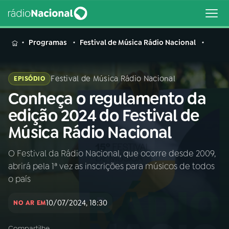
MENU
Programas
Festival de Música Rádio Nacional
Festival de Música Rádio Nacional
EPISÓDIO
Conheça o regulamento da
Buscar
na
edição 2024 do Festival de
Rádio
Buscar
Música Rádio Nacional
Nacional
O Festival da Rádio Nacional, que ocorre desde 2009,
AO VIVO
abrirá pela 1ª vez as inscrições para músicos de todos
o país
01
INÍCIO
10/07/2024, 18:30
NO AR EM
02
A RÁDIO
Compartilhe