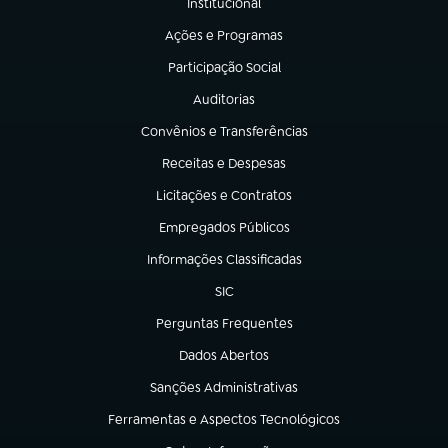
Institucional
(abre em nova aba)
Ações e Programas
(abre em nova aba)
Participação Social
(abre em nova aba)
Auditorias
(abre em nova aba)
Convênios e Transferências
(abre em nova aba)
Receitas e Despesas
(abre em nova aba)
Licitações e Contratos
(abre em nova aba)
Empregados Públicos
(abre em nova aba)
Informações Classificadas
(abre em nova aba)
SIC
(abre em nova aba)
Perguntas Frequentes
(abre em nova aba)
Dados Abertos
(abre em nova aba)
Sanções Administrativas
(abre em nova aba)
Ferramentas e Aspectos Tecnológicos
(abre em nova aba)