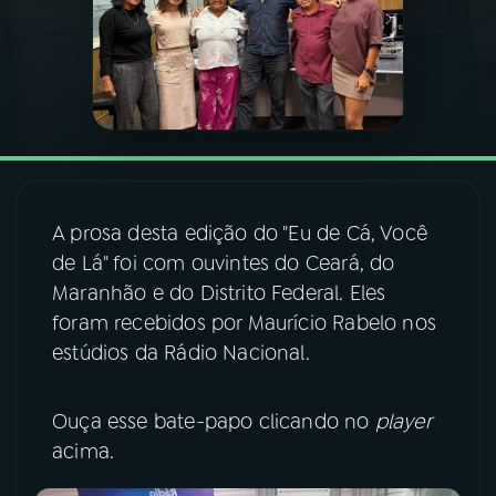
03
PROGRAMAÇÃO
04
PROGRAMAS
05
PODCASTS
A prosa desta edição do "Eu de Cá, Você
de Lá" foi com ouvintes do Ceará, do
06
VIDEOCASTS
Maranhão e do Distrito Federal. Eles
foram recebidos por Maurício Rabelo nos
07
ÚLTIMAS
estúdios da Rádio Nacional.
08
FESTIVAL DE MÚSICA
Ouça esse bate-papo clicando no
player
acima.
ACOMPANHE A RÁDIO NACIONAL