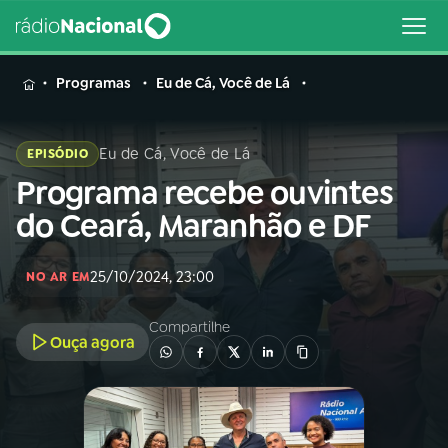
MENU
Programas
Eu de Cá, Você de Lá
Eu de Cá, Você de Lá
EPISÓDIO
Programa recebe ouvintes
Buscar
na
do Ceará, Maranhão e DF
Rádio
Buscar
Nacional
25/10/2024, 23:00
NO AR EM
AO VIVO
Compartilhe
Ouça agora
01
INÍCIO
02
A RÁDIO