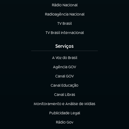
Rádio Nacional
Radioagência Nacional
(abre em nova aba)
TV Brasil
(abre em nova aba)
TV Brasil Internacional
(abre em nova aba)
Serviços
A Voz do Brasil
(abre em nova aba)
Agência GOV
(abre em nova aba)
Canal GOV
(abre em nova aba)
Canal Educação
(abre em nova aba)
Canal Libras
(abre em nova aba)
Monitoramento e Análise de Mídias
(abre em nova aba)
Publicidade Legal
(abre em nova aba)
Rádio Gov
(abre em nova aba)