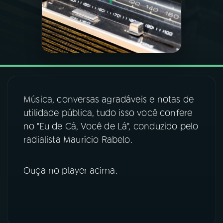
03
PROGRAMAÇÃO
04
PROGRAMAS
05
PODCASTS
Música, conversas agradáveis e notas de
utilidade pública, tudo isso você confere
06
VIDEOCASTS
no "Eu de Cá, Você de Lá", conduzido pelo
radialista Maurício Rabelo.
07
ÚLTIMAS
Ouça no player acima.
08
FESTIVAL DE MÚSICA
ACOMPANHE A RÁDIO NACIONAL