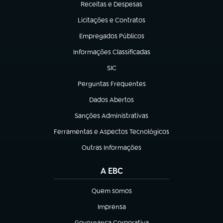
Receitas e Despesas
(abre em nova aba)
Licitações e Contratos
(abre em nova aba)
Empregados Públicos
(abre em nova aba)
Informações Classificadas
(abre em nova aba)
SIC
(abre em nova aba)
Perguntas Frequentes
(abre em nova aba)
Dados Abertos
(abre em nova aba)
Sanções Administrativas
(abre em nova aba)
Ferramentas e Aspectos Tecnológicos
(abre em nova aba)
Outras Informações
(abre em nova aba)
A EBC
Quem somos
(abre em nova aba)
Imprensa
(abre em nova aba)
Governança Corporativa