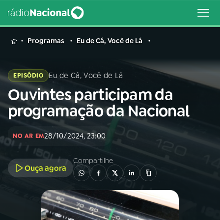
MENU
Programas
Eu de Cá, Você de Lá
Eu de Cá, Você de Lá
EPISÓDIO
Ouvintes participam da
Buscar
na
programação da Nacional
Rádio
Buscar
Nacional
28/10/2024, 23:00
NO AR EM
AO VIVO
Compartilhe
Ouça agora
01
INÍCIO
02
A RÁDIO