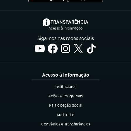
(abre em nova aba)
TRANSPARÊNCIA
Acesso à Informação
Siga-nos nas redes sociais
Acesso à Informação
Institucional
(abre em nova aba)
Ações e Programas
(abre em nova aba)
Participação Social
(abre em nova aba)
Auditorias
(abre em nova aba)
Convênios e Transferências
(abre em nova aba)