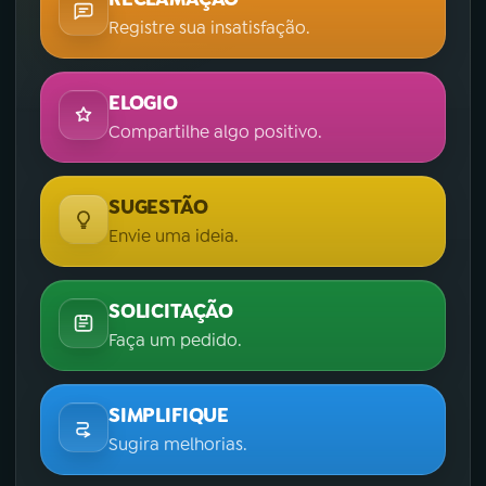
Registre sua insatisfação.
ELOGIO
Compartilhe algo positivo.
SUGESTÃO
Envie uma ideia.
SOLICITAÇÃO
Faça um pedido.
SIMPLIFIQUE
Sugira melhorias.