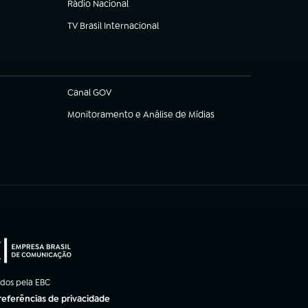
Rádio Nacional
TV Brasil Internacional
(abre em nova aba)
Canal GOV
(abre em nova aba)
Monitoramento e Análise de Mídias
(abre em nova aba)
ados pela EBC
referências de privacidade
ba)