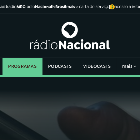
asil
rádio
MEC
rádio
Nacional
tv
Brasil
carta de serviço
acesso à inf
mais
PROGRAMAS
PODCASTS
VIDEOCASTS
mais