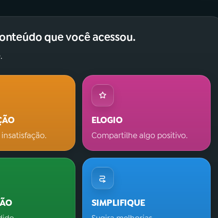
conteúdo que você acessou.
.
ÇÃO
ELOGIO
 insatisfação.
Compartilhe algo positivo.
ÇÃO
SIMPLIFIQUE