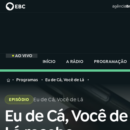
agência
Br
AO VIVO
INÍCIO
A RÁDIO
PROGRAMAÇÃO
MENU
Programas
Eu de Cá, Você de Lá
Buscar
na
Eu de Cá, Você de Lá
EPISÓDIO
Rádio
Buscar
Nacional
Eu de Cá, Você de
Buscar
na
Rádio
AO VIVO