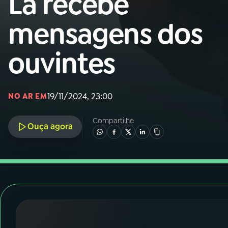
Lá recebe
Nacional
mensagens dos
01
INÍCIO
ouvintes
02
A RÁDIO
19/11/2024, 23:00
NO AR EM
03
PROGRAMAÇÃO
Compartilhe
Ouça agora
04
PROGRAMAS
05
PODCASTS
06
VIDEOCASTS