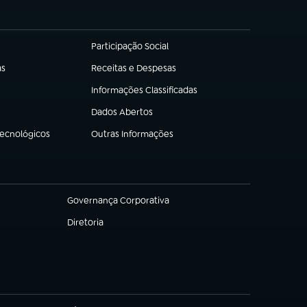
Participação Social
(abre em nova aba)
as
Receitas e Despesas
(abre em nova aba)
Informações Classificadas
(abre em nova aba)
Dados Abertos
(abre em nova aba)
Tecnológicos
Outras Informações
(abre em nova aba)
Governança Corporativa
(abre em nova aba)
Diretoria
(abre em nova aba)