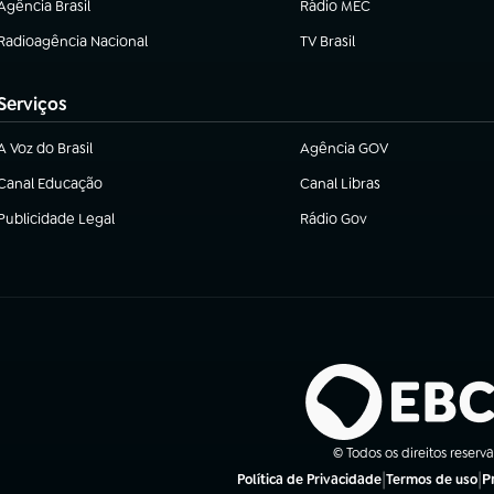
Agência Brasil
Rádio MEC
(abre em nova aba)
(abre em nova aba)
Radioagência Nacional
TV Brasil
(abre em nova aba)
(abre em nova aba)
Serviços
A Voz do Brasil
Agência GOV
(abre em nova aba)
(abre em nova aba)
Canal Educação
Canal Libras
(abre em nova aba)
(abre em nova aba)
Publicidade Legal
Rádio Gov
(abre em nova aba)
(abre em nova aba)
© Todos os direitos reserv
|
|
P
Política de Privacidade
Termos de uso
(abre em nova aba)
(abre em nova a