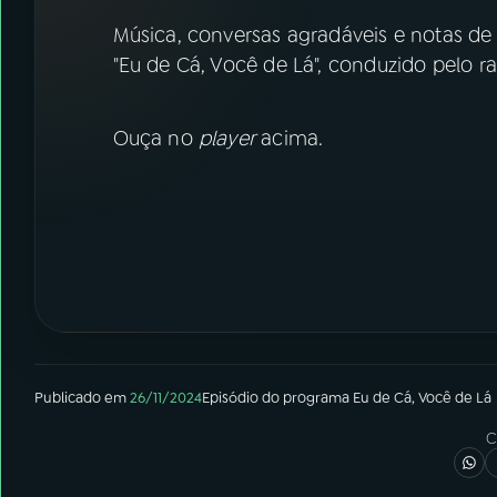
07
ÚLTIMAS
Música, conversas agradáveis e notas de 
"Eu de Cá, Você de Lá", conduzido pelo ra
08
FESTIVAL DE MÚSICA
Ouça no
player
acima.
ACOMPANHE A RÁDIO NACIONAL
YouTube
Facebook
Instagram
X
TikTok
Publicado em
26/11/2024
Episódio
do programa
Eu de Cá, Você de Lá
C