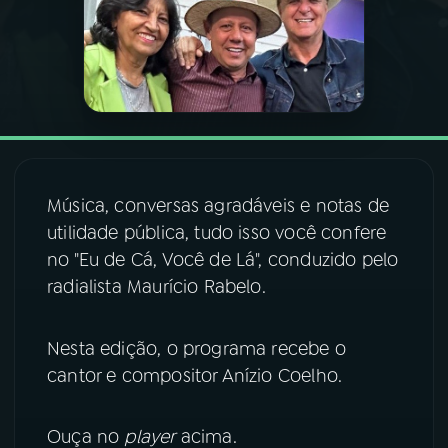
03
PROGRAMAÇÃO
04
PROGRAMAS
05
PODCASTS
Música, conversas agradáveis e notas de
utilidade pública, tudo isso você confere
06
VIDEOCASTS
no "Eu de Cá, Você de Lá", conduzido pelo
radialista Maurício Rabelo.
07
ÚLTIMAS
Nesta edição, o programa recebe o
cantor e compositor Anízio Coelho.
08
FESTIVAL DE MÚSICA
Ouça no
player
acima.
ACOMPANHE A RÁDIO NACIONAL