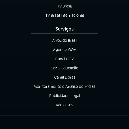
TV Brasil
(abre em nova aba)
TV Brasil Internacional
(abre em nova aba)
Serviços
A Voz do Brasil
(abre em nova aba)
Agência GOV
(abre em nova aba)
Canal GOV
(abre em nova aba)
Canal Educação
(abre em nova aba)
Canal Libras
(abre em nova aba)
Monitoramento e Análise de Mídias
(abre em nova aba)
Publicidade Legal
(abre em nova aba)
Rádio Gov
(abre em nova aba)