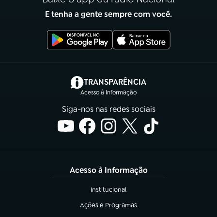
E tenha a gente sempre com você.
(abre em nova aba)
TRANSPARÊNCIA
Acesso à Informação
Siga-nos nas redes sociais
Acesso à Informação
Institucional
(abre em nova aba)
Ações e Programas
(abre em nova aba)