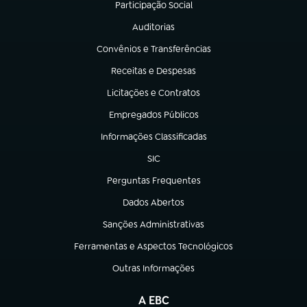
Participação Social
(abre em nova aba)
Auditorias
(abre em nova aba)
Convênios e Transferências
(abre em nova aba)
Receitas e Despesas
(abre em nova aba)
Licitações e Contratos
(abre em nova aba)
Empregados Públicos
(abre em nova aba)
Informações Classificadas
(abre em nova aba)
SIC
(abre em nova aba)
Perguntas Frequentes
(abre em nova aba)
Dados Abertos
(abre em nova aba)
Sanções Administrativas
(abre em nova aba)
Ferramentas e Aspectos Tecnológicos
(abre em nova aba)
Outras Informações
(abre em nova aba)
A EBC