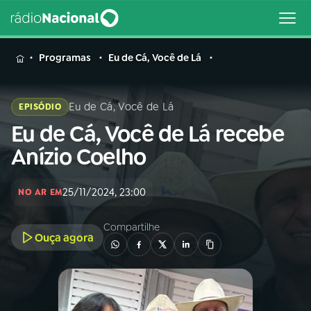
MENU
Programas
Eu de Cá, Você de Lá
Eu de Cá, Você de Lá
EPISÓDIO
Eu de Cá, Você de Lá recebe
Buscar
na
Anízio Coelho
Rádio
Buscar
Nacional
25/11/2024, 23:00
NO AR EM
AO VIVO
Compartilhe
Ouça agora
01
INÍCIO
02
A RÁDIO