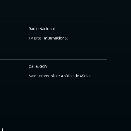
Rádio Nacional
TV Brasil Internacional
(abre em nova aba)
Canal GOV
(abre em nova aba)
Monitoramento e Análise de Mídias
(abre em nova aba)