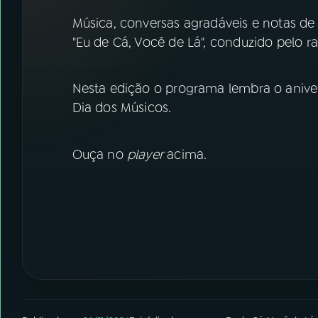
07
ÚLTIMAS
Música, conversas agradáveis e notas de 
"Eu de Cá, Você de Lá", conduzido pelo ra
08
FESTIVAL DE MÚSICA
Nesta edição o programa lembra o anivers
ACOMPANHE A RÁDIO NACIONAL
Dia dos Músicos.
YouTube
Facebook
Ouça no
player
acima.
Instagram
X
TikTok