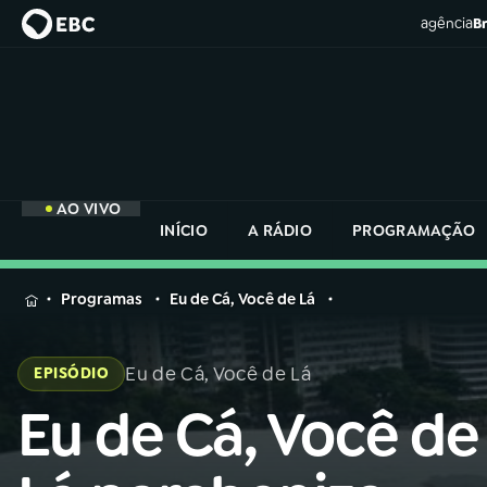
agência
Br
AO VIVO
INÍCIO
A RÁDIO
PROGRAMAÇÃO
MENU
Programas
Eu de Cá, Você de Lá
Buscar
na
Eu de Cá, Você de Lá
EPISÓDIO
Rádio
Buscar
Nacional
Eu de Cá, Você de
Buscar
na
Rádio
AO VIVO