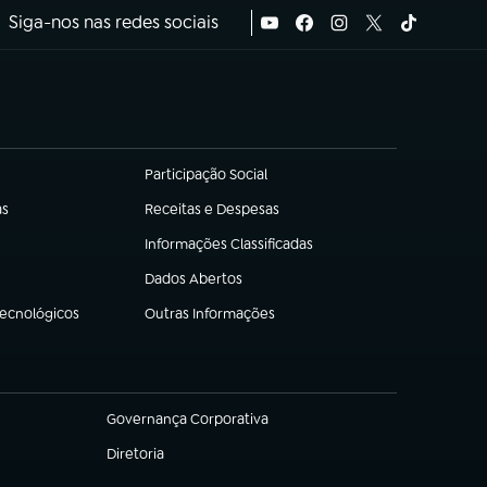
Siga-nos nas redes sociais
Participação Social
(abre em nova aba)
as
Receitas e Despesas
(abre em nova aba)
Informações Classificadas
(abre em nova aba)
Dados Abertos
(abre em nova aba)
Tecnológicos
Outras Informações
(abre em nova aba)
Governança Corporativa
(abre em nova aba)
Diretoria
(abre em nova aba)