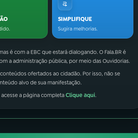
ÇÃO
SIMPLIFIQUE
dido.
Sugira melhorias.
 mas é com a EBC que estará dialogando. O Fala.BR é
m a administração pública, por meio das Ouvidorias.
 conteúdos ofertados ao cidadão. Por isso, não se
onteúdo alvo de sua manifestação.
Clique aqui
, acesse a página completa
.