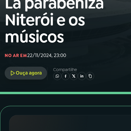
Lá parabeniza
Nacional
Niterói e os
01
INÍCIO
músicos
02
A RÁDIO
22/11/2024, 23:00
03
PROGRAMAÇÃO
NO AR EM
Compartilhe
Ouça agora
04
PROGRAMAS
05
PODCASTS
06
VIDEOCASTS