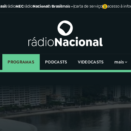
asil
rádio
MEC
rádio
Nacional
tv
Brasil
carta de serviço
acesso à inf
mais
PROGRAMAS
PODCASTS
VIDEOCASTS
mais