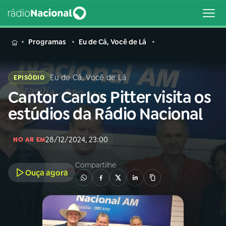
MENU
Programas
Eu de Cá, Você de Lá
Eu de Cá, Você de Lá
EPISÓDIO
Cantor Carlos Pitter visita os
Buscar
na
estúdios da Rádio Nacional
Rádio
Buscar
Nacional
28/12/2024, 23:00
NO AR EM
AO VIVO
Compartilhe
Ouça agora
01
INÍCIO
02
A RÁDIO