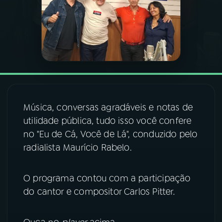
03
PROGRAMAÇÃO
04
PROGRAMAS
05
PODCASTS
Música, conversas agradáveis e notas de
utilidade pública, tudo isso você confere
06
VIDEOCASTS
no "Eu de Cá, Você de Lá", conduzido pelo
radialista Maurício Rabelo.
07
ÚLTIMAS
O programa contou com a participação
08
FESTIVAL DE MÚSICA
do cantor e compositor Carlos Pitter.
ACOMPANHE A RÁDIO NACIONAL