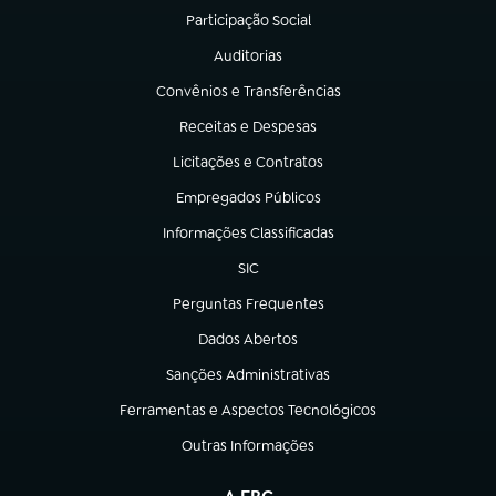
Participação Social
(abre em nova aba)
Auditorias
(abre em nova aba)
Convênios e Transferências
(abre em nova aba)
Receitas e Despesas
(abre em nova aba)
Licitações e Contratos
(abre em nova aba)
Empregados Públicos
(abre em nova aba)
Informações Classificadas
(abre em nova aba)
SIC
(abre em nova aba)
Perguntas Frequentes
(abre em nova aba)
Dados Abertos
(abre em nova aba)
Sanções Administrativas
(abre em nova aba)
Ferramentas e Aspectos Tecnológicos
(abre em nova aba)
Outras Informações
(abre em nova aba)