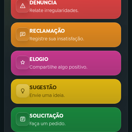
DENÚNCIA
Relate irregularidades.
RECLAMAÇÃO
Registre sua insatisfação.
ELOGIO
Compartilhe algo positivo.
SUGESTÃO
Envie uma ideia.
SOLICITAÇÃO
Faça um pedido.