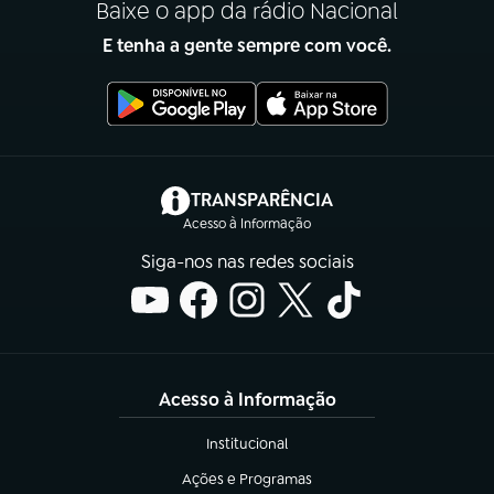
Baixe o app da rádio Nacional
E tenha a gente sempre com você.
(abre em nova aba)
TRANSPARÊNCIA
Acesso à Informação
Siga-nos nas redes sociais
Acesso à Informação
Institucional
(abre em nova aba)
Ações e Programas
(abre em nova aba)